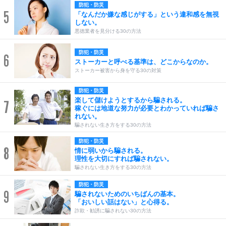
防犯・防災
5
「なんだか嫌な感じがする」という違和感を無視
しない。
悪徳業者を見分ける30の方法
防犯・防災
6
ストーカーと呼べる基準は、どこからなのか。
ストーカー被害から身を守る30の対策
防犯・防災
楽して儲けようとするから騙される。
7
稼ぐには地道な努力が必要とわかっていれば騙さ
れない。
騙されない生き方をする30の方法
防犯・防災
8
情に弱いから騙される。
理性を大切にすれば騙されない。
騙されない生き方をする30の方法
防犯・防災
9
騙されないためのいちばんの基本。
「おいしい話はない」と心得る。
詐欺・勧誘に騙されない30の方法