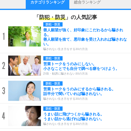
カテゴリランキング
総合ランキング
「
防犯・防災
」の人気記事
防犯・防災
善人願望が強く、好印象にこだわるから騙され
1
る。
善人願望を捨て、悪印象を受け入れれば騙されな
い。
騙されない生き方をする30の方法
防犯・防災
2
営業トークをうのみにしない。
小さなことでも自分で調べる癖をつけよう。
詐欺・勧誘に騙されない30の方法
防犯・防災
3
営業トークをうのみにするから騙される。
話半分で聞いていれば騙されない。
騙されない生き方をする30の方法
防犯・防災
4
うまい話に飛びつくから騙される。
うまい話から逃げれば騙されない。
騙されない生き方をする30の方法