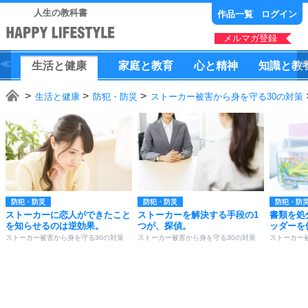
人生の教科書
作品一覧
ログイン
メルマガ登録
生活
と
健康
家庭
と
教育
心
と
精神
知識
と
教
生活と健康
防犯・防災
ストーカー被害から身を守る30の対策
防犯・防災
防犯・防災
防犯・防
ストーカーに恋人ができたこと
ストーカーを解決する手段の1
書類を処
を知らせるのは逆効果。
つが、探偵。
ッダーを
ストーカー被害から身を守る30の対策
ストーカー被害から身を守る30の対策
ストーカー