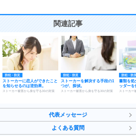
恋愛学
10
人を好きになったら、まず相手を徹底的に信じる
ことが大切。
恋する人が知っておきたい30の大切なこと
関連記事
防犯・防災
防犯・防災
防犯・防
ストーカーに恋人ができたこと
ストーカーを解決する手段の1
書類を処
を知らせるのは逆効果。
つが、探偵。
ッダーを
ストーカー被害から身を守る30の対策
ストーカー被害から身を守る30の対策
ストーカー
代表メッセージ
よくある質問