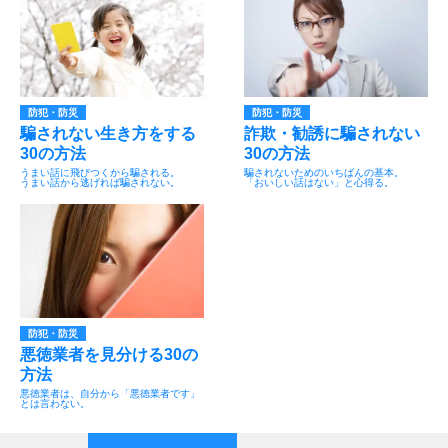
防犯・防災
防犯・防災
騙されない生き方をする
詐欺・勧誘に騙されない
30の方法
30の方法
うまい話に飛びつくから騙される。
騙されないためのいちばんの基本。
うまい話から逃げれば騙されない。
「おいしい話はない」と心得る。
防犯・防災
悪徳業者を見分ける30の
方法
悪徳業者は、自分から「悪徳業者です」
とは言わない。