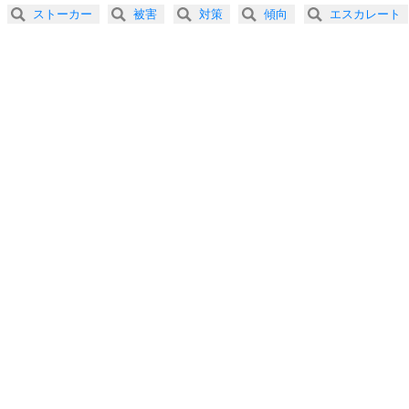
2.5倍速 （202KB 51秒）
ストーカー
被害
対策
傾向
エスカレート
3.0倍速 （168KB 42秒）
プラス思考
5
ネガティブな人は、複雑に考える。
3.5倍速 （144KB 36秒）
ポジティブな人は、シンプルに考える。
4.0倍速 （126KB 32秒）
ポジティブ思考になる30の方法
ストレス対策
6
価値観を捨てると、いらいらも消える。
いらいらしない人になる30の方法
プラス思考
7
気持ちはなくていいから、とにかく癖にしてしま
う。
ポジティブ思考になる30の方法
自分磨き
8
いらない物は、徹底的に捨てる。
気品と美しさを身につける30の方法
勉強法
9
謙虚な人こそ、本当に強い人。
頭の使い方がうまくなる30の方法