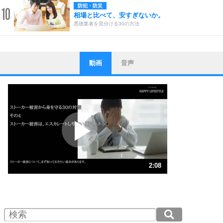
防犯・防災
10
相場と比べて、安すぎないか。
悪徳業者を見分ける30の方法
動画
音声
ストレス対策
1
他人と比べない。
いっそのこと、他人を見ない。
いらいらしない人になる30の方法
プラス思考
2
ポジティブになれない原因は、行動しないから。
ポジティブ思考になる30の方法
ストレス対策
3
人生、なんとかなるもの。
2:08
気楽に生きる30の方法
1.0倍速 （503KB 2分8秒）
1.5倍速 （335KB 1分25秒）
自分磨き
4
器の大きい人は、怒りを優しさで表現する。
2.0倍速 （252KB 1分4秒）
器の大きい人になる30の方法