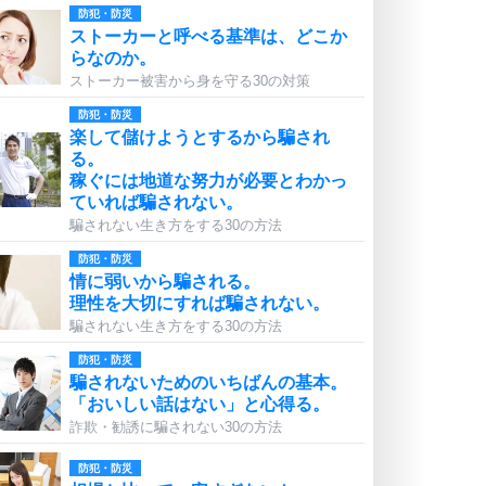
防犯・防災
ストーカーと呼べる基準は、どこか
らなのか。
ストーカー被害から身を守る30の対策
防犯・防災
楽して儲けようとするから騙され
る。
稼ぐには地道な努力が必要とわかっ
ていれば騙されない。
騙されない生き方をする30の方法
防犯・防災
情に弱いから騙される。
理性を大切にすれば騙されない。
騙されない生き方をする30の方法
防犯・防災
騙されないためのいちばんの基本。
「おいしい話はない」と心得る。
詐欺・勧誘に騙されない30の方法
防犯・防災