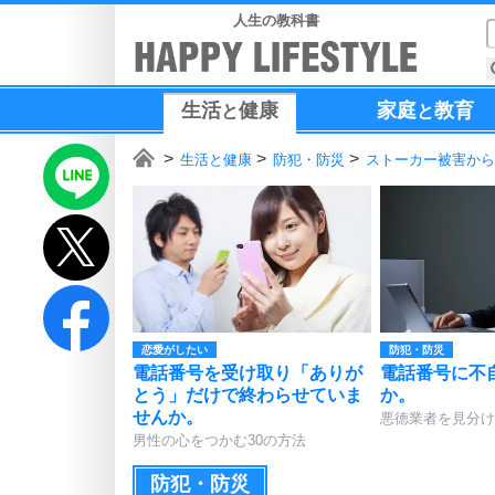
人生の教科書
生活
健康
家庭
教育
と
と
生活と健康
防犯・防災
ストーカー被害から
恋愛がしたい
防犯・防災
電話番号を受け取り「ありが
電話番号に不
とう」だけで終わらせていま
か。
せんか。
悪徳業者を見分け
男性の心をつかむ30の方法
防犯・防災