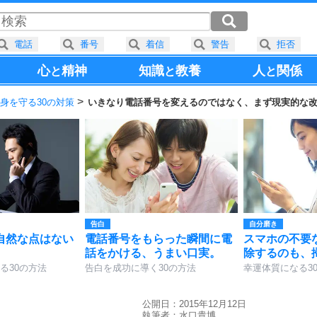
電話
番号
着信
警告
拒否
心
精神
知識
教養
人
関係
と
と
と
身を守る30の対策
いきなり電話番号を変えるのではなく、まず現実的な
告白
自分磨き
自然な点はない
電話番号をもらった瞬間に電
スマホの不要
話をかける、うまい口実。
除するのも、
る30の方法
告白を成功に導く30の方法
幸運体質になる3
公開日：2015年12月12日
執筆者：
水口貴博