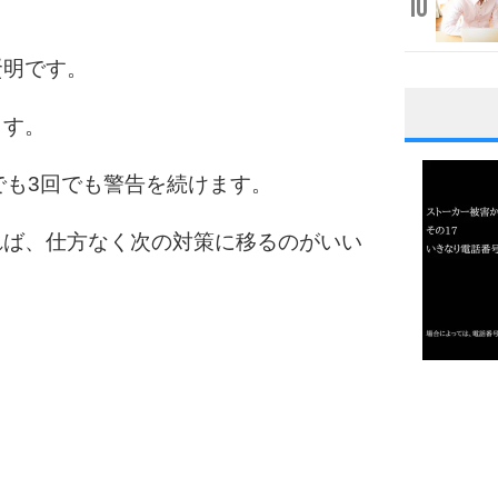
10
賢明です。
ます。
1
でも3回でも警告を続けます。
れば、仕方なく次の対策に移るのがいい
2
3
1.0倍
1.5倍
4
2.0倍
2.5倍