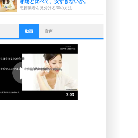
相場と比べて、安すぎないか。
悪徳業者を見分ける30の方法
動画
音声
ストレス対策
他人と比べない。
いっそのこと、他人を見ない。
いらいらしない人になる30の方法
プラス思考
ポジティブになれない原因は、行動
しないから。
ポジティブ思考になる30の方法
ストレス対策
3:03
人生、なんとかなるもの。
気楽に生きる30の方法
速 （716KB 3分3秒）
速 （478KB 2分2秒）
自分磨き
器の大きい人は、怒りを優しさで表
速 （359KB 1分31秒）
現する。
速 （287KB 1分13秒）
器の大きい人になる30の方法