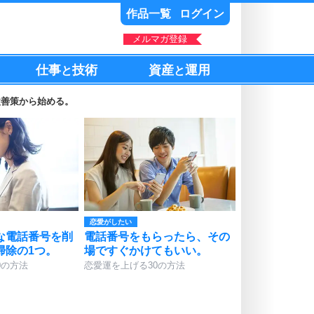
作品一覧
ログイン
メルマガ登録
仕事
技術
資産
運用
と
と
改善策から始める。
恋愛がしたい
な電話番号を削
電話番号をもらったら、その
掃除の1つ。
場ですぐかけてもいい。
0の方法
恋愛運を上げる30の方法