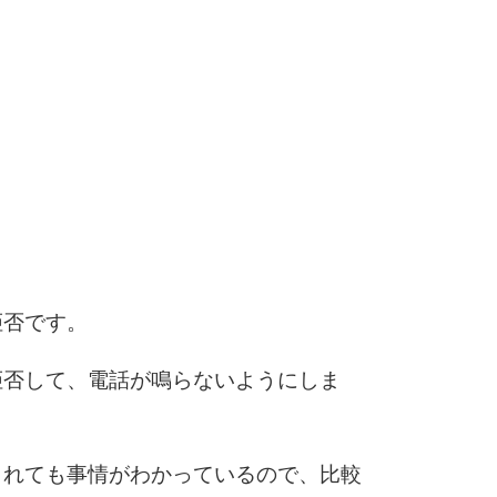
3.0倍
3.5倍
5
4.0倍
6
7
拒否です。
8
拒否して、電話が鳴らないようにしま
9
されても事情がわかっているので、比較