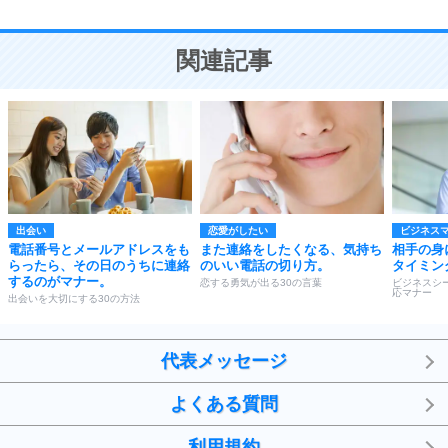
10
人を好きになったら、まず相手を徹底的に信じる
ことが大切。
恋する人が知っておきたい30の大切なこと
関連記事
出会い
恋愛がしたい
ビジネス
電話番号とメールアドレスをも
また連絡をしたくなる、気持ち
相手の身
らったら、その日のうちに連絡
のいい電話の切り方。
タイミン
するのがマナー。
恋する勇気が出る30の言葉
ビジネスシ
応マナー
出会いを大切にする30の方法
代表メッセージ
よくある質問
利用規約