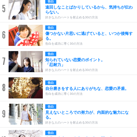
告白
5
遠回しなことばかりしているから、気持ちが伝わ
らない。
好きな人のハートを射止める30の方法
告白
6
傷つかない片思いに逃げていると、いつか後悔す
る。
告白を成功に導く30の方法
告白
7
知られていない恋愛のポイント。
「忍耐力」
好きな人のハートを射止める30の方法
告白
8
自分磨きをする人にありがちな、恋愛の矛盾。
告白を成功に導く30の方法
告白
9
見えないところでの努力が、内面的な魅力にな
る。
好きな人のハートを射止める30の方法
告白