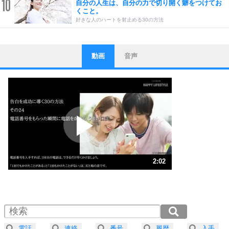
10
自分の人生は、自分の力で切り開く癖をつけてお
くこと。
好きな人のハートを射止める30の方法
動画
音声
ストレス対策
1
他人と比べない。
いっそのこと、他人を見ない。
いらいらしない人になる30の方法
プラス思考
2
ポジティブになれない原因は、行動しないから。
ポジティブ思考になる30の方法
ストレス対策
3
人生、なんとかなるもの。
2:02
気楽に生きる30の方法
1.0倍速 （479KB 2分2秒）
1.5倍速 （320KB 1分21秒）
自分磨き
4
器の大きい人は、怒りを優しさで表現する。
2.0倍速 （240KB 1分1秒）
器の大きい人になる30の方法
2.5倍速 （192KB 49秒）
電話
連絡
番号
履歴
入手