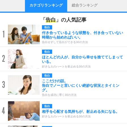
カテゴリランキング
総合ランキング
「
告白
」の人気記事
告白
1
付き合っているような状態を、付き合っていない
時期から始めればいい。
告白せずして告白ができる30の方法
告白
2
ほとんどの人が、自分から幸せを捨ててしまって
いる。
好きな人のハートを射止める30の方法
告白
ここだけの話。
3
告白でノーと言いにくい絶妙な状況とタイミン
グ。
告白を成功に導く30の方法
告白
4
相手を心配する気持ちが、射止める矢になる。
好きな人のハートを射止める30の方法