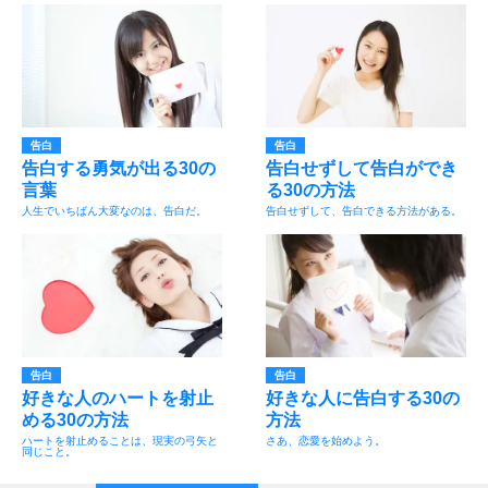
告白
告白
告白する勇気が出る30の
告白せずして告白ができ
言葉
る30の方法
人生でいちばん大変なのは、告白だ。
告白せずして、告白できる方法がある。
告白
告白
好きな人のハートを射止
好きな人に告白する30の
める30の方法
方法
ハートを射止めることは、現実の弓矢と
さあ、恋愛を始めよう。
同じこと。