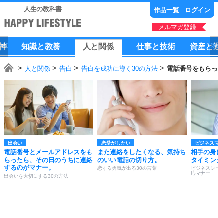
人生の教科書
作品一覧
ログイン
メルマガ登録
神
知識
と
教養
人
と
関係
仕事
と
技術
資産
と
人と関係
告白
告白を成功に導く30の方法
電話番号をもらっ
出会い
恋愛がしたい
ビジネス
電話番号とメールアドレスをも
また連絡をしたくなる、気持ち
相手の身
らったら、その日のうちに連絡
のいい電話の切り方。
タイミン
するのがマナー。
恋する勇気が出る30の言葉
ビジネスシ
応マナー
出会いを大切にする30の方法