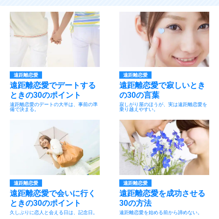
遠距離恋愛
遠距離恋愛
遠距離恋愛でデートする
遠距離恋愛で寂しいとき
ときの30のポイント
の30の言葉
遠距離恋愛のデートの大半は、事前の準
寂しがり屋のほうが、実は遠距離恋愛を
備で決まる。
乗り越えやすい。
遠距離恋愛
遠距離恋愛
遠距離恋愛で会いに行く
遠距離恋愛を成功させる
ときの30のポイント
30の方法
久しぶりに恋人と会える日は、記念日。
遠距離恋愛を始める前から諦めない。