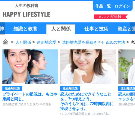
人生の教科書
作品一覧
ログイン
メルマガ登録
神
知識
と
教養
人
と
関係
仕事
と
技術
資産
と
人と関係
遠距離恋愛
遠距離恋愛を長続きさせる30の方法
恋
遠距離恋愛
遠距離恋愛
遠距離恋
プライベートの監視は、もはや
恋人のためにできそうなこと
恋人の部
束縛と同じ。
を、3つ考えよう。
ェックを
そのうち1つは、72時間以内に
遠距離恋愛に疲れたときの30の言葉
遠距離恋愛
実現させよう。
つらい遠距離恋愛を楽しむ30の方法