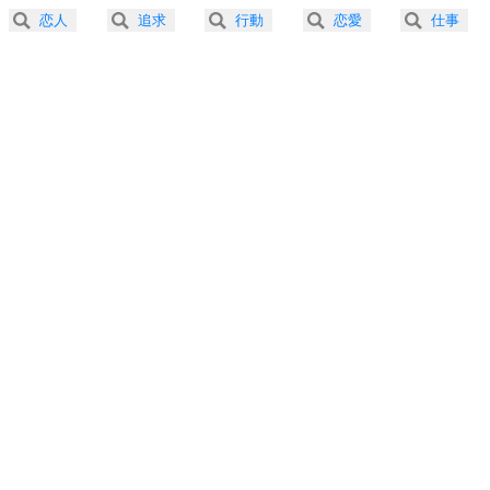
2.5倍速 （225KB 57秒）
恋人
追求
行動
恋愛
仕事
3.0倍速 （188KB 47秒）
プラス思考
5
ネガティブな人は、複雑に考える。
3.5倍速 （161KB 41秒）
ポジティブな人は、シンプルに考える。
4.0倍速 （141KB 35秒）
ポジティブ思考になる30の方法
ストレス対策
6
価値観を捨てると、いらいらも消える。
いらいらしない人になる30の方法
プラス思考
7
気持ちはなくていいから、とにかく癖にしてしま
う。
ポジティブ思考になる30の方法
自分磨き
8
いらない物は、徹底的に捨てる。
気品と美しさを身につける30の方法
勉強法
9
謙虚な人こそ、本当に強い人。
頭の使い方がうまくなる30の方法