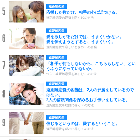
遠距離恋愛
5
応援した数だけ、相手の心に近づける。
遠距離恋愛の浮気を防ぐ30の方法
遠距離恋愛
6
愛を欲しがるだけでは、うまくいかない。
愛を伝えようとすると、うまくいく。
遠距離恋愛で寂しいときの30の言葉
遠距離恋愛
7
「相手が何もしないから、こちらもしない」とい
うふうになっていないか。
つらい遠距離恋愛を楽しむ30の方法
遠距離恋愛
遠距離恋愛の困難は、2人の邪魔をしているので
8
はない。
2人の信頼関係を深めるお手伝いをしている。
遠距離恋愛を結婚に導く30の方法
遠距離恋愛
9
信じるというのは、愛するということ。
遠距離恋愛を成功に導く30の方法