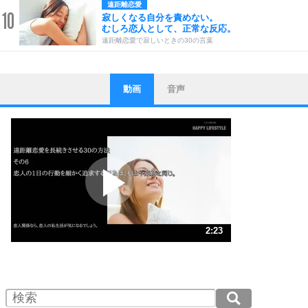
遠距離恋愛
10
寂しくなる自分を責めない。
むしろ恋人として、正常な反応。
遠距離恋愛で寂しいときの30の言葉
動画
音声
ストレス対策
1
他人と比べない。
いっそのこと、他人を見ない。
いらいらしない人になる30の方法
プラス思考
2
ポジティブになれない原因は、行動しないから。
ポジティブ思考になる30の方法
ストレス対策
3
人生、なんとかなるもの。
2:23
気楽に生きる30の方法
1.0倍速 （562KB 2分23秒）
1.5倍速 （375KB 1分35秒）
自分磨き
4
器の大きい人は、怒りを優しさで表現する。
2.0倍速 （282KB 1分11秒）
器の大きい人になる30の方法