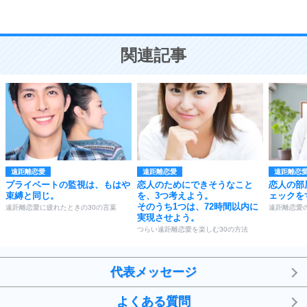
恋愛学
10
人を好きになったら、まず相手を徹底的に信じる
ことが大切。
恋する人が知っておきたい30の大切なこと
関連記事
遠距離恋愛
遠距離恋愛
遠距離恋
プライベートの監視は、もはや
恋人のためにできそうなこと
恋人の部
束縛と同じ。
を、3つ考えよう。
ェックを
そのうち1つは、72時間以内に
遠距離恋愛に疲れたときの30の言葉
遠距離恋愛
実現させよう。
つらい遠距離恋愛を楽しむ30の方法
代表メッセージ
よくある質問