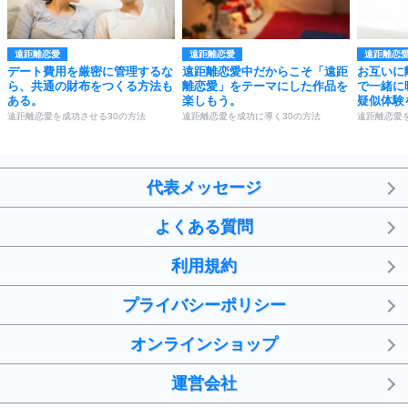
遠距離恋愛
遠距離恋愛
遠距離恋
デート費用を厳密に管理するな
遠距離恋愛中だからこそ「遠距
お互いに
ら、共通の財布をつくる方法も
離恋愛」をテーマにした作品を
で一緒に
ある。
楽しもう。
疑似体験
遠距離恋愛を成功させる30の方法
遠距離恋愛を成功に導く30の方法
遠距離恋愛
代表メッセージ
よくある質問
利用規約
プライバシーポリシー
オンラインショップ
運営会社