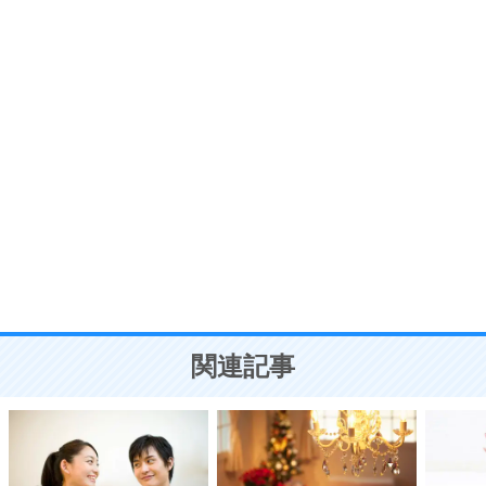
プラス思考
7
気持ちはなくていいから、とにかく癖にしてしま
う。
ポジティブ思考になる30の方法
自分磨き
8
いらない物は、徹底的に捨てる。
気品と美しさを身につける30の方法
勉強法
9
謙虚な人こそ、本当に強い人。
頭の使い方がうまくなる30の方法
恋愛学
10
人を好きになったら、まず相手を徹底的に信じる
ことが大切。
恋する人が知っておきたい30の大切なこと
関連記事