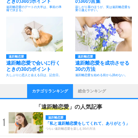
ときの30のポイント
の30の言葉
遠距離恋愛のデートの大半は、事前の準
寂しがり屋のほうが、実は遠距離恋愛を
備で決まる。
乗り越えやすい。
遠距離恋愛
遠距離恋愛
遠距離恋愛で会いに行く
遠距離恋愛を成功させる
ときの30のポイント
30の方法
久しぶりに恋人と会える日は、記念日。
遠距離恋愛を始める前から諦めない。
カテゴリランキング
総合ランキング
「
遠距離恋愛
」の人気記事
遠距離恋愛
1
「私と遠距離恋愛をしてくれて、ありがとう」
つらい遠距離恋愛を楽しむ30の方法