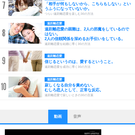
7
「相手が何もしないから、こちらもしない」とい
うふうになっていないか。
つらい遠距離恋愛を楽しむ30の方法
遠距離恋愛
遠距離恋愛の困難は、2人の邪魔をしているので
8
はない。
2人の信頼関係を深めるお手伝いをしている。
遠距離恋愛を結婚に導く30の方法
遠距離恋愛
9
信じるというのは、愛するということ。
遠距離恋愛を成功に導く30の方法
遠距離恋愛
10
寂しくなる自分を責めない。
むしろ恋人として、正常な反応。
遠距離恋愛で寂しいときの30の言葉
動画
音声
ストレス対策
1
他人と比べない。
いっそのこと、他人を見ない。
いらいらしない人になる30の方法