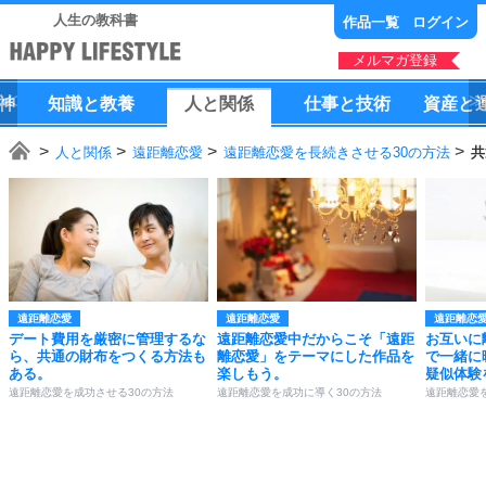
人生の教科書
作品一覧
ログイン
メルマガ登録
神
知識
と
教養
人
と
関係
仕事
と
技術
資産
と
人と関係
遠距離恋愛
遠距離恋愛を長続きさせる30の方法
共
遠距離恋愛
遠距離恋愛
遠距離恋
デート費用を厳密に管理するな
遠距離恋愛中だからこそ「遠距
お互いに
ら、共通の財布をつくる方法も
離恋愛」をテーマにした作品を
で一緒に
ある。
楽しもう。
疑似体験
遠距離恋愛を成功させる30の方法
遠距離恋愛を成功に導く30の方法
遠距離恋愛