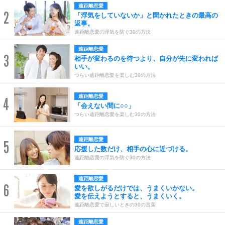
遠距離恋愛
2
「浮気をしていないか」と聞かれたときの最高の
返事。
遠距離恋愛の浮気を防ぐ30の方法
遠距離恋愛
3
相手が変わるのを待つより、自分が先に変われば
いい。
つらい遠距離恋愛を楽しむ30の方法
遠距離恋愛
4
「会えない間に○○」
つらい遠距離恋愛を楽しむ30の方法
遠距離恋愛
5
応援した数だけ、相手の心に近づける。
遠距離恋愛の浮気を防ぐ30の方法
遠距離恋愛
6
愛を欲しがるだけでは、うまくいかない。
愛を伝えようとすると、うまくいく。
遠距離恋愛で寂しいときの30の言葉
遠距離恋愛