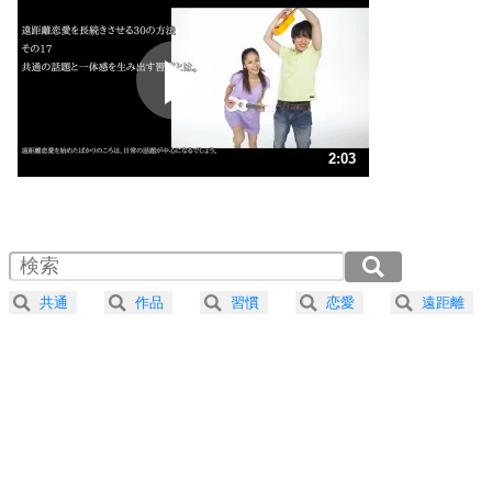
プラス思考
2
ポジティブになれない原因は、行動しないから。
ポジティブ思考になる30の方法
ストレス対策
3
人生、なんとかなるもの。
2:03
気楽に生きる30の方法
1.0倍速 （484KB 2分3秒）
1.5倍速 （323KB 1分22秒）
自分磨き
4
器の大きい人は、怒りを優しさで表現する。
2.0倍速 （242KB 1分1秒）
器の大きい人になる30の方法
2.5倍速 （194KB 49秒）
共通
作品
習慣
恋愛
遠距離
3.0倍速 （162KB 41秒）
プラス思考
5
ネガティブな人は、複雑に考える。
3.5倍速 （139KB 35秒）
ポジティブな人は、シンプルに考える。
4.0倍速 （122KB 30秒）
ポジティブ思考になる30の方法
ストレス対策
6
価値観を捨てると、いらいらも消える。
いらいらしない人になる30の方法