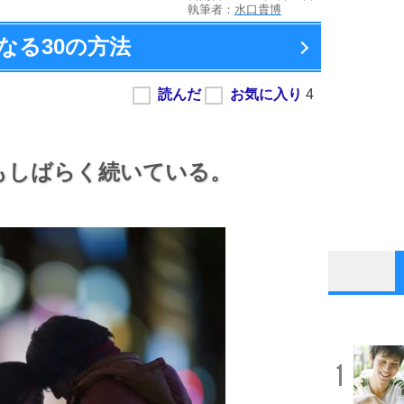
執筆者：
水口貴博
なる
30の方法
もしばらく続いている。
1