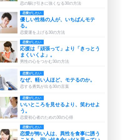
恋の駆け引きに強くなる30の方法
恋愛がしたい
優しい性格の人が、いちばんモテ
る。
恋愛運を上げる30の方法
恋愛がしたい
応援は「頑張って」より「きっとう
まくいくよ」。
男性の心をつかむ30の方法
恋愛がしたい
なぜ、軽い人ほど、モテるのか。
恋する勇気が出る30の言葉
恋愛がしたい
いいところを見せるより、笑わせよ
う。
恋愛初心者のための30の心得
恋愛がしたい
恋愛が怖い人は、異性を食事に誘う
ことを、深い付き合いだと思ってい