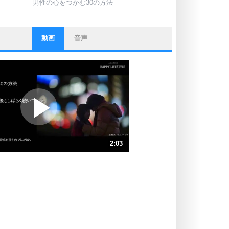
男性の心をつかむ30の方法
動画
音声
ストレス対策
他人と比べない。
いっそのこと、他人を見ない。
いらいらしない人になる30の方法
プラス思考
ポジティブになれない原因は、行動
しないから。
ポジティブ思考になる30の方法
ストレス対策
2:03
人生、なんとかなるもの。
気楽に生きる30の方法
速 （482KB 2分3秒）
速 （322KB 1分22秒）
自分磨き
器の大きい人は、怒りを優しさで表
速 （241KB 1分1秒）
現する。
速 （193KB 49秒）
器の大きい人になる30の方法
速 （161KB 41秒）
プラス思考