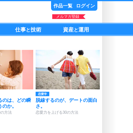
作品一覧
ログイン
メルマガ登録
仕事
技術
資産
運用
と
と
恋愛学
るのは、どの瞬
脱線するのが、デートの面白
うのか。
さ。
0の方法
恋愛力を上げる30の方法