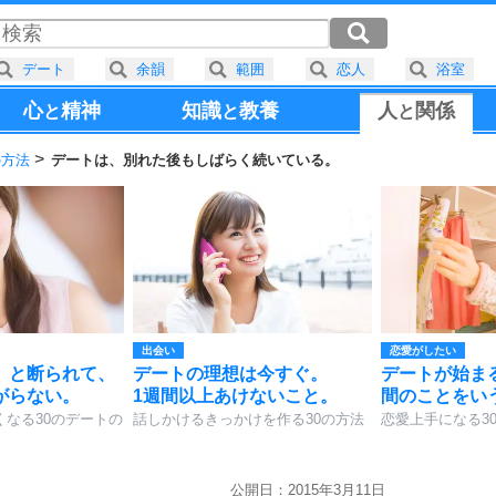
デート
余韻
範囲
恋人
浴室
心
精神
知識
教養
人
関係
と
と
と
の方法
デートは、別れた後もしばらく続いている。
出会い
恋愛がしたい
」と断られて、
デートの理想は今すぐ。
デートが始ま
がらない。
1週間以上あけないこと。
間のことをい
くなる30のデートの
話しかけるきっかけを作る30の方法
恋愛上手になる3
公開日：2015年3月11日