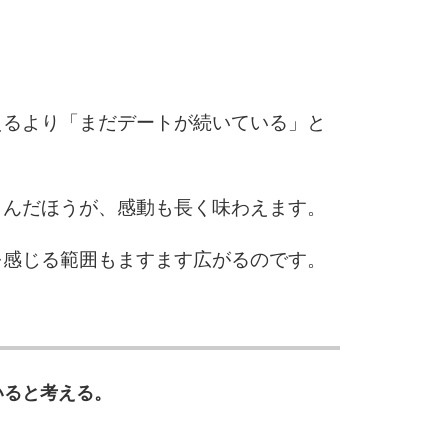
3.5倍
5
4.0倍
えるより「まだデートが続いている」と
6
しんだほうが、感動も長く味わえます。
7
を感じる範囲もますます広がるのです。
8
いると考える。
9