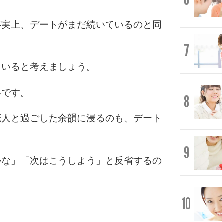
事実上、デートがまだ続いているのと同
7
ていると考えましょう。
いです。
8
恋人と過ごした余韻に浸るのも、デート
9
かな」「次はこうしよう」と反省するの
10
。