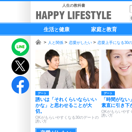
人生の教科書
生活
健康
家庭
教育
と
と
人と関係
恋愛がしたい
恋愛上手になる30
デート
デート
誘いは「それくらいならいい
「時間がない
かな」と思わせることが大
素直に引き下
切。
OKがもらいやす
誘い方
OKがもらいやすくなる30のデートの
誘い方