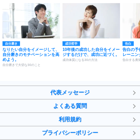
自分磨き
成功哲学
告白
なりたい自分をイメージして、
10年後の成功した自分をイメー
告白の予
自分磨きのモチベーションを高
ジするだけで、成功に近づく。
レーニン
めよう。
成功体質になる30の方法
告白する勇
自分磨きで大切な30のこと
代表メッセージ
よくある質問
利用規約
プライバシーポリシー