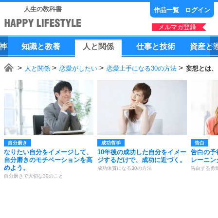
人生の教科書
作品一覧
ログイン
メルマガ登録
神
知識
と
教養
人
と
関係
仕事
と
技術
資産
と
人と関係
恋愛がしたい
恋愛上手になる30の方法
妄想とは、
自分磨き
成功哲学
告白
なりたい自分をイメージして、
10年後の成功した自分をイメー
告白の予
自分磨きのモチベーションを高
ジするだけで、成功に近づく。
レーニン
めよう。
成功体質になる30の方法
告白する勇
自分磨きで大切な30のこと