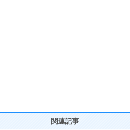
ストレス対策
6
価値観を捨てると、いらいらも消える。
いらいらしない人になる30の方法
プラス思考
7
気持ちはなくていいから、とにかく癖にしてしま
う。
ポジティブ思考になる30の方法
自分磨き
8
いらない物は、徹底的に捨てる。
気品と美しさを身につける30の方法
勉強法
9
謙虚な人こそ、本当に強い人。
頭の使い方がうまくなる30の方法
恋愛学
10
人を好きになったら、まず相手を徹底的に信じる
ことが大切。
恋する人が知っておきたい30の大切なこと
関連記事