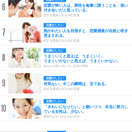
6
恋愛が怖い人は、異性を食事に誘うことを、深い
付き合いだと思っている。
恋する勇気が出る30の言葉
恋愛がしたい
7
抱かれたい人を目指すと、恋愛感覚が自然と研ぎ
澄まされる。
恋する勇気が出る30の言葉
恋愛がしたい
8
うまくいくと思えば、うまくいく。
うまくいかないと思えば、うまくいかない。
あなたが恋に向いている30の理由
恋愛がしたい
9
何気ない、今この瞬間は、宝である。
恋する勇気が出る30の言葉
恋愛がしたい
10
「きれいになりたい」と願いつつ、本当に努力し
ている女性は、少ない。
男性の心をつかむ30の方法