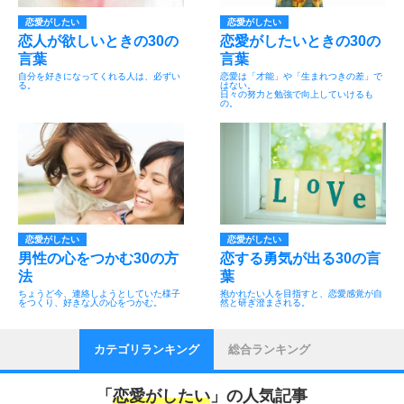
恋愛がしたい
恋愛がしたい
恋人が欲しいときの30の
恋愛がしたいときの30の
言葉
言葉
自分を好きになってくれる人は、必ずい
恋愛は「才能」や「生まれつきの差」で
る。
はない。
日々の努力と勉強で向上していけるも
の。
恋愛がしたい
恋愛がしたい
男性の心をつかむ30の方
恋する勇気が出る30の言
法
葉
ちょうど今、連絡しようとしていた様子
抱かれたい人を目指すと、恋愛感覚が自
をつくり、好きな人の心をつかむ。
然と研ぎ澄まされる。
カテゴリランキング
総合ランキング
「
恋愛がしたい
」の人気記事