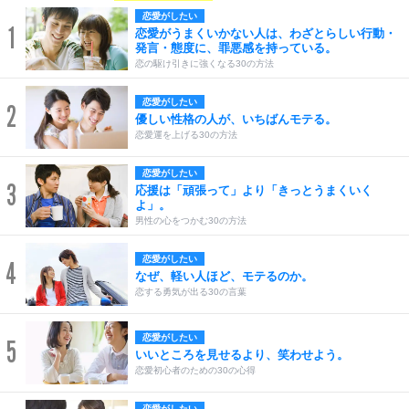
恋愛がしたい
1
恋愛がうまくいかない人は、わざとらしい行動・
発言・態度に、罪悪感を持っている。
恋の駆け引きに強くなる30の方法
恋愛がしたい
2
優しい性格の人が、いちばんモテる。
恋愛運を上げる30の方法
恋愛がしたい
3
応援は「頑張って」より「きっとうまくいく
よ」。
男性の心をつかむ30の方法
恋愛がしたい
4
なぜ、軽い人ほど、モテるのか。
恋する勇気が出る30の言葉
恋愛がしたい
5
いいところを見せるより、笑わせよう。
恋愛初心者のための30の心得
恋愛がしたい