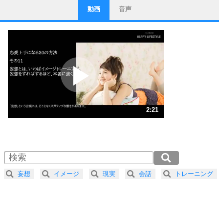
動画
音声
ストレス対策
1
他人と比べない。
いっそのこと、他人を見ない。
いらいらしない人になる30の方法
プラス思考
2
ポジティブになれない原因は、行動しないから。
ポジティブ思考になる30の方法
ストレス対策
3
人生、なんとかなるもの。
2:21
気楽に生きる30の方法
1.0倍速 （554KB 2分21秒）
1.5倍速 （370KB 1分34秒）
自分磨き
4
器の大きい人は、怒りを優しさで表現する。
2.0倍速 （278KB 1分10秒）
器の大きい人になる30の方法
2.5倍速 （222KB 56秒）
妄想
イメージ
現実
会話
トレーニング
3.0倍速 （185KB 47秒）
プラス思考
5
ネガティブな人は、複雑に考える。
3.5倍速 （159KB 40秒）
ポジティブな人は、シンプルに考える。
4.0倍速 （139KB 35秒）
ポジティブ思考になる30の方法