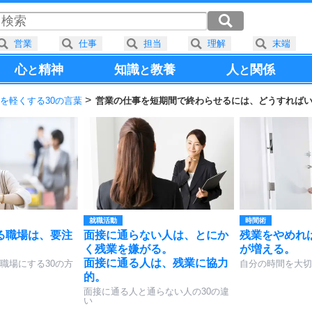
営業
仕事
担当
理解
末端
心
精神
知識
教養
人
関係
と
と
と
を軽くする30の言葉
営業の仕事を短期間で終わらせるには、どうすれば
就職活動
時間術
る職場は、要注
面接に通らない人は、とにか
残業をやめれ
く残業を嫌がる。
が増える。
面接に通る人は、残業に協力
職場にする30の方
自分の時間を大切
的。
面接に通る人と通らない人の30の違
い