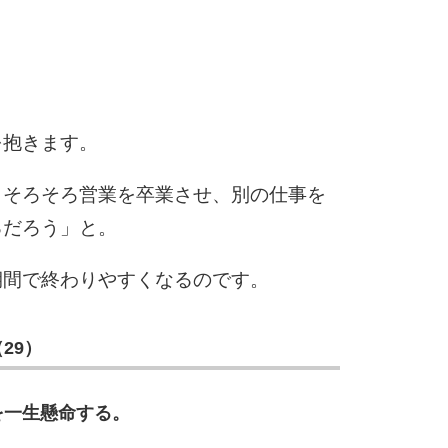
2.5倍
3.0倍
3.5倍
5
4.0倍
を抱きます。
6
。そろそろ営業を卒業させ、別の仕事を
るだろう」と。
期間で終わりやすくなるのです。
7
29）
8
を一生懸命する。