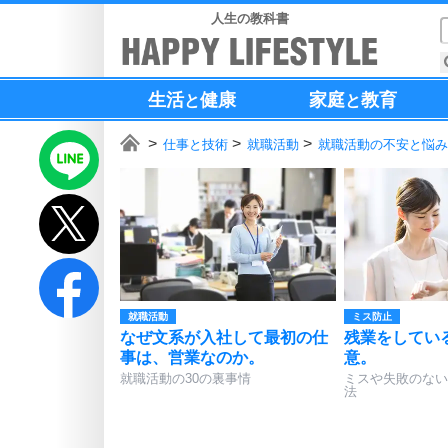
人生の教科書
生活
健康
家庭
教育
と
と
仕事と技術
就職活動
就職活動の不安と悩み
就職活動
ミス防止
なぜ文系が入社して最初の仕
残業をしてい
事は、営業なのか。
意。
就職活動の30の裏事情
ミスや失敗のない
法