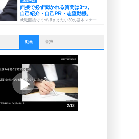
就職活動
面接で必ず聞かれる質問は3つ。
自己紹介・自己PR・志望動機。
就職面接でまず押さえたい30の基本マナー
動画
音声
ストレス対策
他人と比べない。
いっそのこと、他人を見ない。
いらいらしない人になる30の方法
プラス思考
ポジティブになれない原因は、行動
しないから。
ポジティブ思考になる30の方法
ストレス対策
2:13
人生、なんとかなるもの。
気楽に生きる30の方法
速 （520KB 2分13秒）
速 （347KB 1分28秒）
自分磨き
器の大きい人は、怒りを優しさで表
速 （261KB 1分6秒）