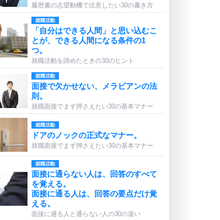
履歴書の志望動機で注意したい30の書き方
就職活動
「自分はできる人間」と思い込むこ
とが、できる人間になる条件の1
つ。
就職活動を諦めたときの30のヒント
就職活動
面接で欠かせない、メラビアンの法
則。
就職面接でまず押さえたい30の基本マナー
就職活動
ドアのノックの正式なマナー。
就職面接でまず押さえたい30の基本マナー
就職活動
面接に通らない人は、回答のすべて
を覚える。
面接に通る人は、回答の要点だけ覚
える。
面接に通る人と通らない人の30の違い