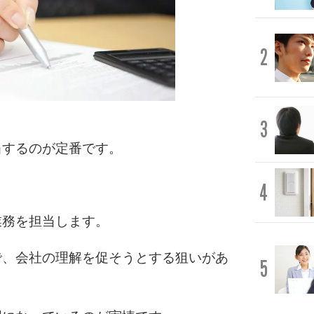
2
3
当するのが定番です。
4
業務を担当します。
で、会社の理解を促そうとする狙いがあ
5