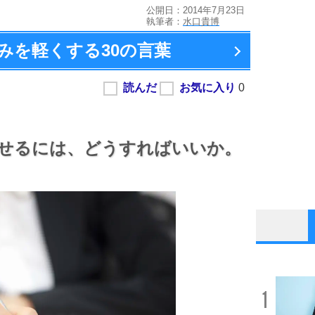
公開日：2014年7月23日
執筆者：
水口貴博
みを軽くする
30の言葉
せるには、
どうすればいいか。
1