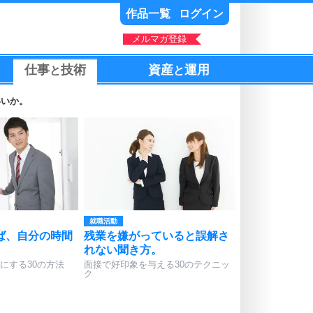
作品一覧
ログイン
メルマガ登録
仕事
技術
資産
運用
と
と
いいか。
就職活動
ば、自分の時間
残業を嫌がっていると誤解さ
れない聞き方。
にする30の方法
面接で好印象を与える30のテクニッ
ク