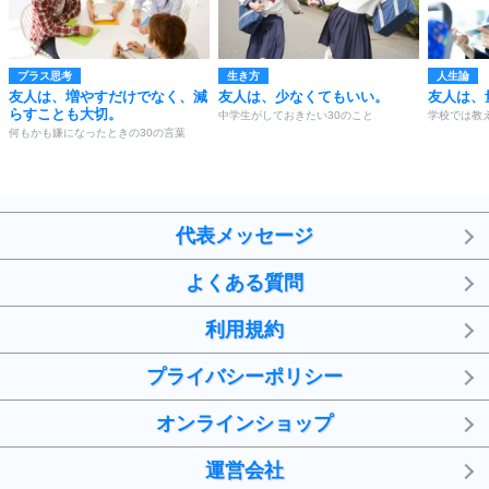
プラス思考
生き方
人生論
友人は、増やすだけでなく、減
友人は、少なくてもいい。
友人は、
らすことも大切。
中学生がしておきたい30のこと
学校では教
何もかも嫌になったときの30の言葉
代表メッセージ
よくある質問
利用規約
プライバシーポリシー
オンラインショップ
運営会社