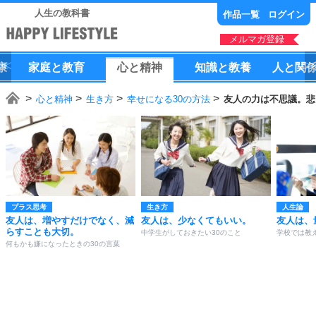
人生の教科書
作品一覧
ログイン
メルマガ登録
康
家庭
と
教育
心
と
精神
知識
と
教養
人
と
関
心と精神
生き方
幸せになる30の方法
友人の力は不思議。悲
プラス思考
生き方
人生論
友人は、増やすだけでなく、減
友人は、少なくてもいい。
友人は、
らすことも大切。
中学生がしておきたい30のこと
学校では教
何もかも嫌になったときの30の言葉