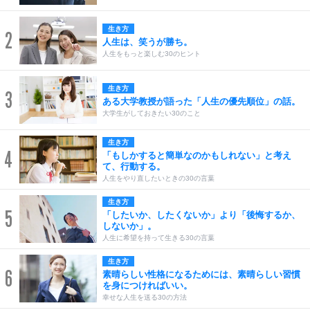
生き方
2
人生は、笑うが勝ち。
人生をもっと楽しむ30のヒント
生き方
3
ある大学教授が語った「人生の優先順位」の話。
大学生がしておきたい30のこと
生き方
4
「もしかすると簡単なのかもしれない」と考え
て、行動する。
人生をやり直したいときの30の言葉
生き方
5
「したいか、したくないか」より「後悔するか、
しないか」。
人生に希望を持って生きる30の言葉
生き方
6
素晴らしい性格になるためには、素晴らしい習慣
を身につければいい。
幸せな人生を送る30の方法