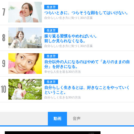
生き方
7
つらいときに、つらそうな顔をしてはいけない。
自分らしい生き方に気づく30の言葉
生き方
8
振り返る習慣をやめればいい。
前しか見られなくなる。
自分らしい生き方に気づく30の言葉
生き方
9
自分以外の人になるのはやめて「ありのままの自
分」を好きになる。
幸せな人生を送る30の方法
生き方
10
自分らしく生きるとは、好きなことをやっていく
ということ。
自分らしく生きる30の方法
動画
音声
ストレス対策
1
他人と比べない。
いっそのこと、他人を見ない。