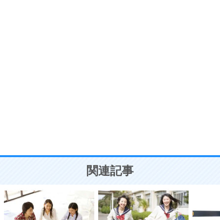
プラス思考
7
気持ちはなくていいから、とにかく癖にしてしま
う。
ポジティブ思考になる30の方法
自分磨き
8
いらない物は、徹底的に捨てる。
気品と美しさを身につける30の方法
勉強法
9
謙虚な人こそ、本当に強い人。
頭の使い方がうまくなる30の方法
恋愛学
10
人を好きになったら、まず相手を徹底的に信じる
ことが大切。
恋する人が知っておきたい30の大切なこと
関連記事