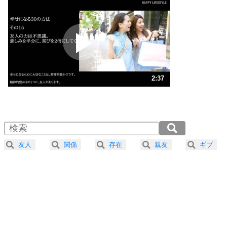
いらいらしない人になる30の方法
プラス思考
2
ポジティブになれない原因は、行動しないから。
ポジティブ思考になる30の方法
ストレス対策
3
人生、なんとかなるもの。
2:37
気楽に生きる30の方法
1.0倍速 （615KB 2分37秒）
1.5倍速 （410KB 1分44秒）
自分磨き
4
器の大きい人は、怒りを優しさで表現する。
2.0倍速 （308KB 1分18秒）
器の大きい人になる30の方法
2.5倍速 （247KB 1分2秒）
友人
関係
存在
親友
ギブ
3.0倍速 （206KB 52秒）
プラス思考
5
ネガティブな人は、複雑に考える。
3.5倍速 （176KB 44秒）
ポジティブな人は、シンプルに考える。
4.0倍速 （154KB 39秒）
ポジティブ思考になる30の方法
ストレス対策
6
価値観を捨てると、いらいらも消える。
いらいらしない人になる30の方法