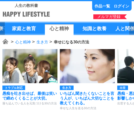
人生の教科書
作品一覧
ログイン
メルマガ登録
康
家庭
と
教育
心
と
精神
知識
と
教養
人
と
関
心と精神
生き方
幸せになる30の方法
トラブル対応
生き方
出世
愚痴を吐き出せば、最後は笑い
いちばん聞きたくないことを言
愚痴・悪
で締めくくることが大切。
う人が、いちばん大切なことを
影響しか
教えてくれる。
落ち込んでいる人を元気づける30の方法
出世する人
幸せな人生を送る30の方法