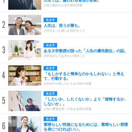
人生では、嫌われる覚悟が必要。
人生に疲れたときの30の言葉
生き方
2
人生は、笑うが勝ち。
人生をもっと楽しむ30のヒント
生き方
3
ある大学教授が語った「人生の優先順位」の話。
大学生がしておきたい30のこと
生き方
4
「もしかすると簡単なのかもしれない」と考え
て、行動する。
人生をやり直したいときの30の言葉
生き方
5
「したいか、したくないか」より「後悔するか、
しないか」。
人生に希望を持って生きる30の言葉
生き方
6
素晴らしい性格になるためには、素晴らしい習慣
を身につければいい。