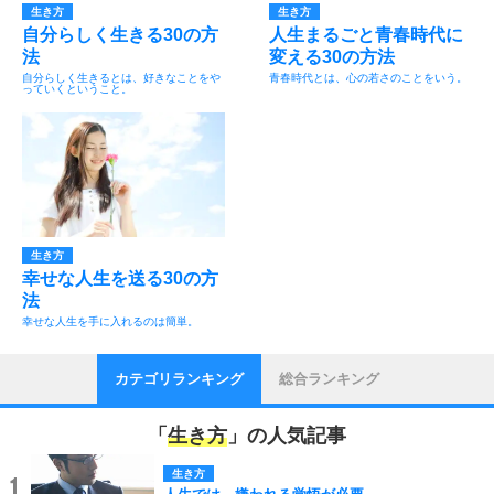
生き方
生き方
自分らしく生きる30の方
人生まるごと青春時代に
法
変える30の方法
自分らしく生きるとは、好きなことをや
青春時代とは、心の若さのことをいう。
っていくということ。
生き方
幸せな人生を送る30の方
法
幸せな人生を手に入れるのは簡単。
カテゴリランキング
総合ランキング
「
生き方
」の人気記事
生き方
1