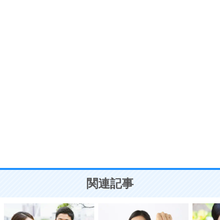
いらいらしない人になる30の方法
プラス思考
7
気持ちはなくていいから、とにかく癖にしてしま
う。
ポジティブ思考になる30の方法
自分磨き
8
いらない物は、徹底的に捨てる。
気品と美しさを身につける30の方法
勉強法
9
謙虚な人こそ、本当に強い人。
頭の使い方がうまくなる30の方法
恋愛学
10
人を好きになったら、まず相手を徹底的に信じる
ことが大切。
恋する人が知っておきたい30の大切なこと
関連記事