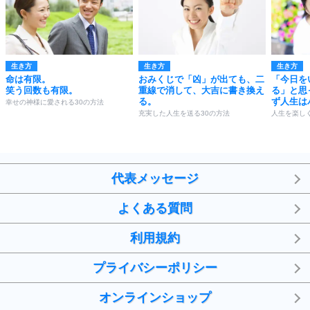
生き方
生き方
生き方
命は有限。
おみくじで「凶」が出ても、二
「今日を
笑う回数も有限。
重線で消して、大吉に書き換え
る」と思
る。
ず人生は
幸せの神様に愛される30の方法
充実した人生を送る30の方法
人生を楽し
代表メッセージ
よくある質問
利用規約
プライバシーポリシー
オンラインショップ