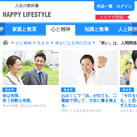
人生の教科書
作品一覧
ログイン
メルマガ登録
康
家庭
と
教育
心
と
精神
知識
と
教養
人
と
関
心と精神
生き方
幸せになる30の方法
「笑い」は、人間関係
生き方
生き方
生き方
命は有限。
おみくじで「凶」が出ても、二
「今日を
笑う回数も有限。
重線で消して、大吉に書き換え
る」と思
る。
ず人生は
幸せの神様に愛される30の方法
充実した人生を送る30の方法
人生を楽し