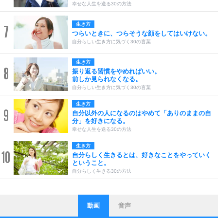
幸せな人生を送る30の方法
生き方
7
つらいときに、つらそうな顔をしてはいけない。
自分らしい生き方に気づく30の言葉
生き方
8
振り返る習慣をやめればいい。
前しか見られなくなる。
自分らしい生き方に気づく30の言葉
生き方
9
自分以外の人になるのはやめて「ありのままの自
分」を好きになる。
幸せな人生を送る30の方法
生き方
10
自分らしく生きるとは、好きなことをやっていく
ということ。
自分らしく生きる30の方法
動画
音声
ストレス対策
他人と比べない。