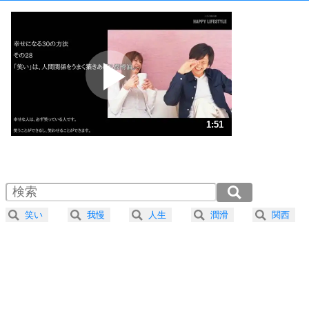
1
いっそのこと、他人を見ない。
いらいらしない人になる30の方法
プラス思考
2
ポジティブになれない原因は、行動しないから。
ポジティブ思考になる30の方法
ストレス対策
3
人生、なんとかなるもの。
1:51
気楽に生きる30の方法
1.0倍速 （437KB 1分51秒）
1.5倍速 （292KB 1分14秒）
自分磨き
4
器の大きい人は、怒りを優しさで表現する。
2.0倍速 （219KB 55秒）
器の大きい人になる30の方法
2.5倍速 （175KB 44秒）
笑い
我慢
人生
潤滑
関西
3.0倍速 （146KB 37秒）
プラス思考
5
ネガティブな人は、複雑に考える。
3.5倍速 （126KB 31秒）
ポジティブな人は、シンプルに考える。
4.0倍速 （110KB 27秒）
ポジティブ思考になる30の方法
ストレス対策
6
価値観を捨てると、いらいらも消える。