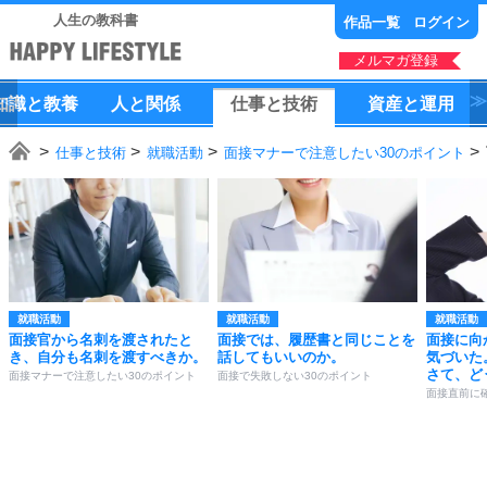
人生の教科書
作品一覧
ログイン
メルマガ登録
知識
と
教養
人
と
関係
仕事
と
技術
資産
と
運用
仕事と技術
就職活動
面接マナーで注意したい30のポイント
就職活動
就職活動
就職活動
面接官から名刺を渡されたと
面接では、履歴書と同じことを
面接に向
き、自分も名刺を渡すべきか。
話してもいいのか。
気づいた
さて、ど
面接マナーで注意したい30のポイント
面接で失敗しない30のポイント
面接直前に