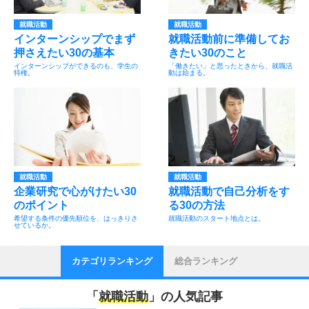
就職活動
就職活動
インターンシップでまず
就職活動前に準備してお
押さえたい30の基本
きたい30のこと
インターンシップができるのも、学生の
「働きたい」と思ったときから、就職活
特権。
動は始まる。
就職活動
就職活動
企業研究で心がけたい30
就職活動で自己分析をす
のポイント
る30の方法
希望する条件の優先順位を、はっきりさ
就職活動のスタート地点とは。
せているか。
カテゴリランキング
総合ランキング
「
就職活動
」の人気記事