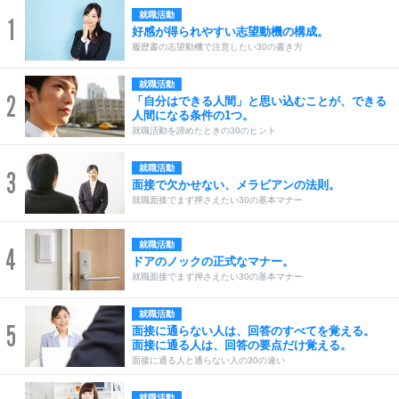
就職活動
1
好感が得られやすい志望動機の構成。
履歴書の志望動機で注意したい30の書き方
就職活動
2
「自分はできる人間」と思い込むことが、できる
人間になる条件の1つ。
就職活動を諦めたときの30のヒント
就職活動
3
面接で欠かせない、メラビアンの法則。
就職面接でまず押さえたい30の基本マナー
就職活動
4
ドアのノックの正式なマナー。
就職面接でまず押さえたい30の基本マナー
就職活動
5
面接に通らない人は、回答のすべてを覚える。
面接に通る人は、回答の要点だけ覚える。
面接に通る人と通らない人の30の違い
就職活動