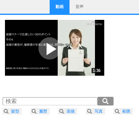
動画
音声
ストレス対策
1
他人と比べない。
いっそのこと、他人を見ない。
いらいらしない人になる30の方法
プラス思考
2
ポジティブになれない原因は、行動しないから。
ポジティブ思考になる30の方法
ストレス対策
3
人生、なんとかなるもの。
1:36
気楽に生きる30の方法
1.0倍速 （377KB 1分36秒）
1.5倍速 （251KB 1分4秒）
自分磨き
4
器の大きい人は、怒りを優しさで表現する。
2.0倍速 （189KB 48秒）
器の大きい人になる30の方法
2.5倍速 （151KB 38秒）
髪型
履歴
面接
写真
範囲
3.0倍速 （126KB 32秒）
プラス思考
5
ネガティブな人は、複雑に考える。
3.5倍速 （108KB 27秒）
ポジティブな人は、シンプルに考える。
4.0倍速 （95KB 24秒）
ポジティブ思考になる30の方法