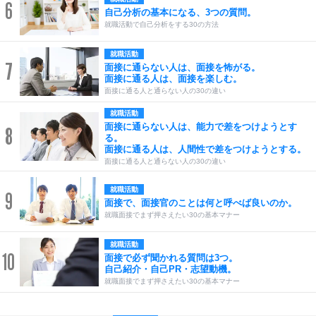
6
自己分析の基本になる、3つの質問。
就職活動で自己分析をする30の方法
就職活動
7
面接に通らない人は、面接を怖がる。
面接に通る人は、面接を楽しむ。
面接に通る人と通らない人の30の違い
就職活動
面接に通らない人は、能力で差をつけようとす
8
る。
面接に通る人は、人間性で差をつけようとする。
面接に通る人と通らない人の30の違い
就職活動
9
面接で、面接官のことは何と呼べば良いのか。
就職面接でまず押さえたい30の基本マナー
就職活動
10
面接で必ず聞かれる質問は3つ。
自己紹介・自己PR・志望動機。
就職面接でまず押さえたい30の基本マナー