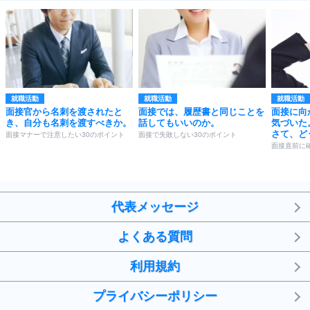
就職活動
就職活動
就職活動
面接官から名刺を渡されたと
面接では、履歴書と同じことを
面接に向
き、自分も名刺を渡すべきか。
話してもいいのか。
気づいた
さて、ど
面接マナーで注意したい30のポイント
面接で失敗しない30のポイント
面接直前に
代表メッセージ
よくある質問
利用規約
プライバシーポリシー