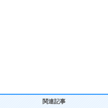
ストレス対策
6
価値観を捨てると、いらいらも消える。
いらいらしない人になる30の方法
プラス思考
7
気持ちはなくていいから、とにかく癖にしてしま
う。
ポジティブ思考になる30の方法
自分磨き
8
いらない物は、徹底的に捨てる。
気品と美しさを身につける30の方法
勉強法
9
謙虚な人こそ、本当に強い人。
頭の使い方がうまくなる30の方法
恋愛学
10
人を好きになったら、まず相手を徹底的に信じる
ことが大切。
恋する人が知っておきたい30の大切なこと
関連記事