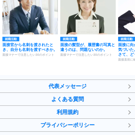
就職活動
就職活動
就職活動
面接官から名刺を渡されたと
面接の髪型が、履歴書の写真と
面接に向
き、自分も名刺を渡すべきか。
違うのは、問題ないのか。
気づいた
さて、ど
面接マナーで注意したい30のポイント
面接マナーで注意したい30のポイント
面接直前に
代表メッセージ
よくある質問
利用規約
プライバシーポリシー