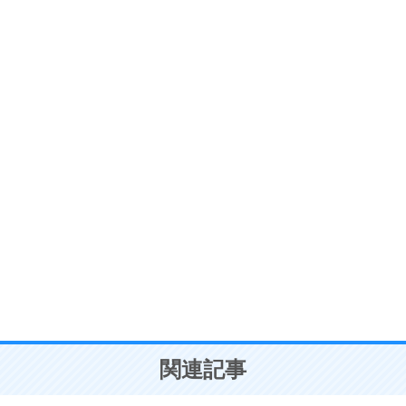
ストレス対策
6
価値観を捨てると、いらいらも消える。
いらいらしない人になる30の方法
プラス思考
7
気持ちはなくていいから、とにかく癖にしてしま
う。
ポジティブ思考になる30の方法
自分磨き
8
いらない物は、徹底的に捨てる。
気品と美しさを身につける30の方法
勉強法
9
謙虚な人こそ、本当に強い人。
頭の使い方がうまくなる30の方法
恋愛学
10
人を好きになったら、まず相手を徹底的に信じる
ことが大切。
恋する人が知っておきたい30の大切なこと
関連記事