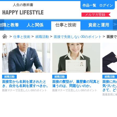
人生の教科書
作品一覧
ログイン
メルマガ登録
知識
と
教養
人
と
関係
仕事
と
技術
資産
と
運用
仕事と技術
就職活動
面接で失敗しない30のポイント
面接で
就職活動
就職活動
就職活動
面接官から名刺を渡されたと
面接の髪型が、履歴書の写真と
面接に向
き、自分も名刺を渡すべきか。
違うのは、問題ないのか。
気づいた
さて、ど
面接マナーで注意したい30のポイント
面接マナーで注意したい30のポイント
面接直前に