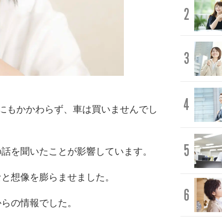
2
3
4
にもかかわらず、車は買いませんでし
5
の話を聞いたことが影響しています。
なと想像を膨らませました。
6
からの情報でした。