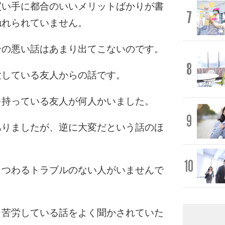
買い手に都合のいいメリットばかりが書
7
触れられていません。
合の悪い話はあまり出てこないのです。
8
験している友人からの話です。
を持っている友人が何人かいました。
9
ありましたが、逆に大変だという話のほ
10
まつわるトラブルのない人がいませんで
、苦労している話をよく聞かされていた