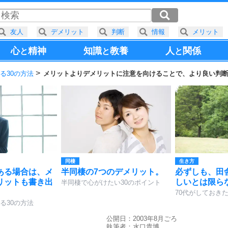
友人
デメリット
判断
情報
メリット
心
精神
知識
教養
人
関係
と
と
と
る30の方法
メリットよりデメリットに注意を向けることで、より良い判
同棲
生き方
ある場合は、メ
半同棲の7つのデメリット。
必ずしも、田
リットも書き出
しいとは限ら
半同棲で心がけたい30のポイント
70代がしておきた
る30の方法
公開日：2003年8月ごろ
執筆者：
水口貴博