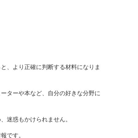
6
7
ると、より正確に判断する材料になりま
8
ューターや本など、自分の好きな分野に
9
め、迷惑もかけられません。
10
情報です。