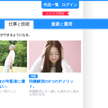
作品一覧
ログイン
メルマガ登録
仕事
技術
資産
運用
と
と
断ができるようになる。
同棲
舎が年配者に優
同棲解消の4つのデメリッ
ない。
ト。
い30のこと
同棲解消と引っ越しを揉めずに進め
る30の方法