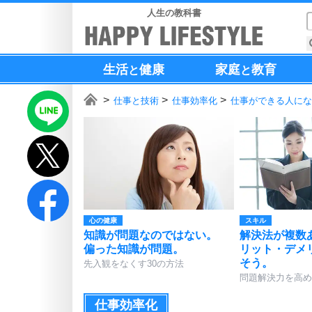
人生の教科書
生活
健康
家庭
教育
と
と
仕事と技術
仕事効率化
仕事ができる人にな
心の健康
スキル
知識が問題なのではない。
解決法が複数
偏った知識が問題。
リット・デメ
そう。
先入観をなくす30の方法
問題解決力を高め
仕事効率化