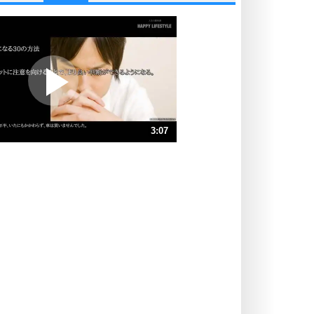
他人と比べない。
いっそのこと、他人を見ない。
いらいらしない人になる30の方法
プラス思考
ポジティブになれない原因は、行動
しないから。
ポジティブ思考になる30の方法
ストレス対策
3:07
人生、なんとかなるもの。
気楽に生きる30の方法
速 （733KB 3分7秒）
速 （489KB 2分5秒）
自分磨き
器の大きい人は、怒りを優しさで表
速 （367KB 1分33秒）
現する。
速 （294KB 1分15秒）
器の大きい人になる30の方法
速 （245KB 1分2秒）
プラス思考
速 （210KB 53秒）
ネガティブな人は、複雑に考える。
速 （184KB 46秒）
ポジティブな人は、シンプルに考え
る。
ポジティブ思考になる30の方法