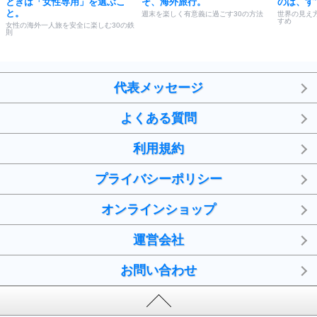
ときは「女性専用」を選ぶこ
そ、海外旅行。
のは、す
と。
週末を楽しく有意義に過ごす30の方法
世界の見え
すめ
女性の海外一人旅を安全に楽しむ30の鉄
則
代表メッセージ
よくある質問
利用規約
プライバシーポリシー
オンラインショップ
運営会社
お問い合わせ