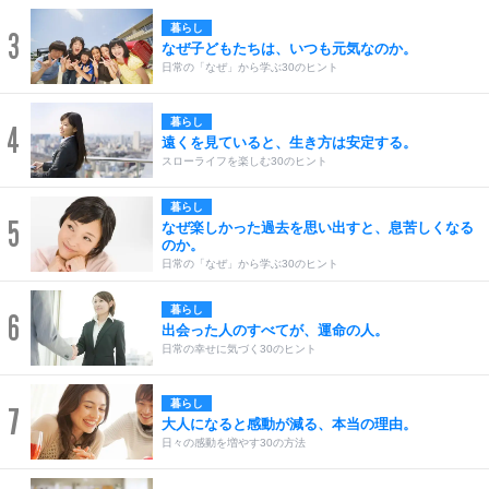
暮らし
3
なぜ子どもたちは、いつも元気なのか。
日常の「なぜ」から学ぶ30のヒント
暮らし
4
遠くを見ていると、生き方は安定する。
スローライフを楽しむ30のヒント
暮らし
5
なぜ楽しかった過去を思い出すと、息苦しくなる
のか。
日常の「なぜ」から学ぶ30のヒント
暮らし
6
出会った人のすべてが、運命の人。
日常の幸せに気づく30のヒント
暮らし
7
大人になると感動が減る、本当の理由。
日々の感動を増やす30の方法