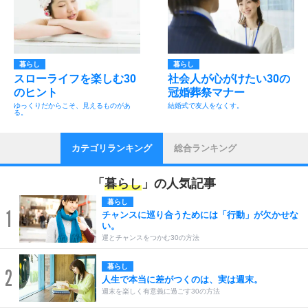
暮らし
暮らし
スローライフを楽しむ30
社会人が心がけたい30の
のヒント
冠婚葬祭マナー
ゆっくりだからこそ、見えるものがあ
結婚式で友人をなくす。
る。
カテゴリランキング
総合ランキング
「
暮らし
」の人気記事
暮らし
1
チャンスに巡り合うためには「行動」が欠かせな
い。
運とチャンスをつかむ30の方法
暮らし
2
人生で本当に差がつくのは、実は週末。
週末を楽しく有意義に過ごす30の方法