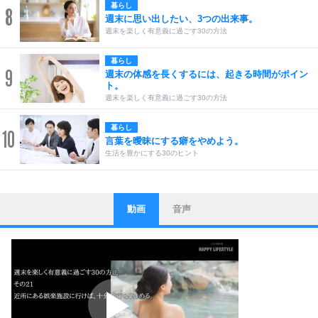
暮らし
8
週末に思い出したい、3つの出来事。
週末を楽しく有意義に過ごす30の方法
暮らし
9
週末の体感を長くするには、起きる時間がポイン
ト。
週末を楽しく有意義に過ごす30の方法
暮らし
10
言葉を曖昧にする癖をやめよう。
生活を豊かにする30のヒント
動画
音声
ストレス対策
1
他人と比べない。
いっそのこと、他人を見ない。
いらいらしない人になる30の方法
プラス思考
2
ポジティブになれない原因は、行動しないから。
ポジティブ思考になる30の方法