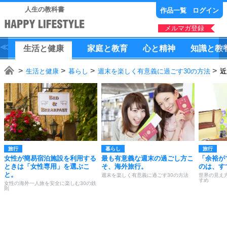
人生の教科書
作品一覧
ログイン
メルマガ登録
生活
と
健康
家庭
と
教育
心
と
精神
知識
と
教
生活と健康
暮らし
週末を楽しく有意義に過ごす30の方法
近
旅行
暮らし
旅行
女性が簡易宿泊施設を利用する
最も有意義な週末の過ごし方こ
「余裕が
ときは「女性専用」を選ぶこ
そ、海外旅行。
のは、す
と。
週末を楽しく有意義に過ごす30の方法
世界の見え
すめ
女性の海外一人旅を安全に楽しむ30の鉄
則