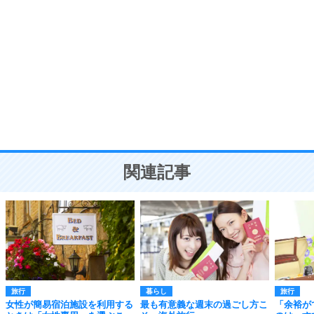
自分磨き
8
いらない物は、徹底的に捨てる。
気品と美しさを身につける30の方法
勉強法
9
謙虚な人こそ、本当に強い人。
頭の使い方がうまくなる30の方法
恋愛学
10
人を好きになったら、まず相手を徹底的に信じる
ことが大切。
恋する人が知っておきたい30の大切なこと
関連記事
旅行
暮らし
旅行
女性が簡易宿泊施設を利用する
最も有意義な週末の過ごし方こ
「余裕が