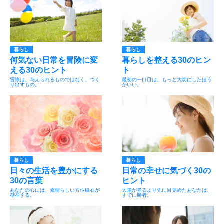
暮らし
暮らし
何気ない日常を冒険に変
暮らしを整える30のヒン
える30のヒント
ト
冒険は、与えられるものではなく、つく
最初の一口目は、もっと大切にしたほう
り出すもの。
がいい。
暮らし
暮らし
日々の生活を豊かにする
日常の幸せに気づく30の
30の言葉
ヒント
あなたの心には、素晴らしい方位磁石が
太陽が昇るより先に目覚めたあなたは、
存在する。
すでに勝者。