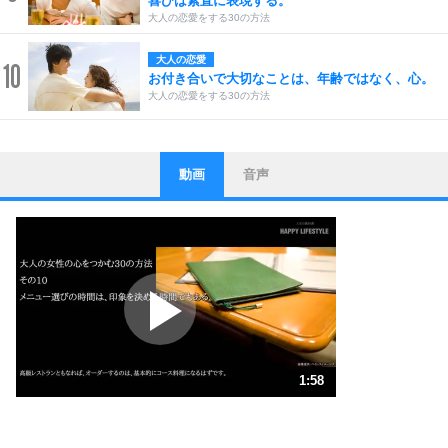
喜びは素直に表現する。
大人の恋愛をする30の方法
大人の恋愛
10
お付き合いで大切なことは、年齢ではなく、心。
大人の恋愛をする30の方法
動画
音声
ストレス対策
1
他人と比べない。
いっそのこと、他人を見ない。
いらいらしない人になる30の方法
プラス思考
2
ポジティブになれない原因は、行動しないから。
ポジティブ思考になる30の方法
ストレス対策
3
人生、なんとかなるもの。
1:58
気楽に生きる30の方法
1.0倍速 （462KB 1分58秒）
自分磨き