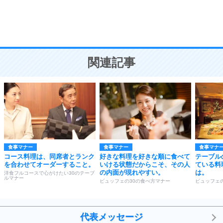
頭の使い方がうまくなる30の方法
恋愛学
10
人を好きになったら、まず相手を徹底的に信じる
ことが大切。
恋する人が知っておきたい30の大切なこと
関連記事
食事マナー
食事マナー
食事マナ
コース料理は、同席者とランク
好きな料理を好きな順に食べて
テーブル
を合わせてオーダーすること。
いける状態だからこそ、その人
ている料
の内面が現れやすい。
は。
洋食フルコースで心がけたい30のテーブ
ルマナー
ビュッフェの30の食べ方マナー
ビュッフェ
代表メッセージ