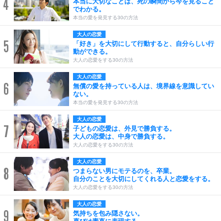
4
本当に大切なことは、死の瞬間から今を見ること
でわかる。
本当の愛を発見する30の方法
大人の恋愛
5
「好き」を大切にして行動すると、自分らしい行
動ができる。
大人の恋愛をする30の方法
大人の恋愛
6
無償の愛を持っている人は、境界線を意識してい
ない。
本当の愛を発見する30の方法
大人の恋愛
7
子どもの恋愛は、外見で勝負する。
大人の恋愛は、中身で勝負する。
大人の恋愛をする30の方法
大人の恋愛
8
つまらない男にモテるのを、卒業。
自分のことを大切にしてくれる人と恋愛をする。
大人の恋愛をする30の方法
大人の恋愛
9
気持ちを包み隠さない。