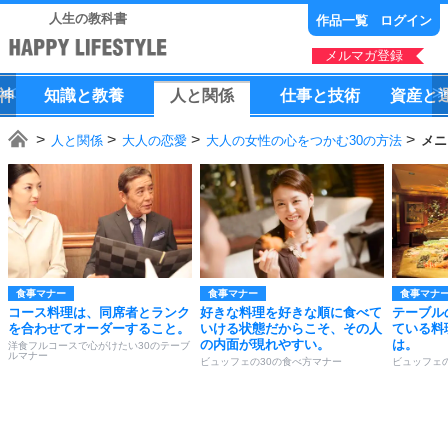
人生の教科書
作品一覧
ログイン
メルマガ登録
神
知識
と
教養
人
と
関係
仕事
と
技術
資産
と
人と関係
大人の恋愛
大人の女性の心をつかむ30の方法
メニ
食事マナー
食事マナー
食事マナ
コース料理は、同席者とランク
好きな料理を好きな順に食べて
テーブル
を合わせてオーダーすること。
いける状態だからこそ、その人
ている料
の内面が現れやすい。
は。
洋食フルコースで心がけたい30のテーブ
ルマナー
ビュッフェの30の食べ方マナー
ビュッフェ