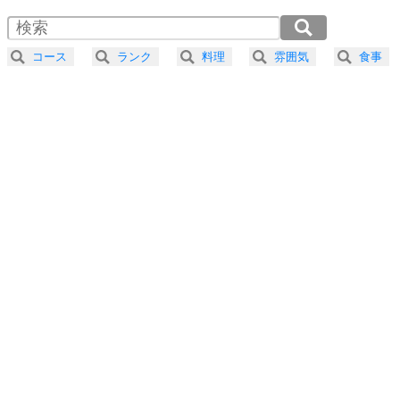
1.5倍速 （308KB 1分18秒）
4
器の大きい人は、怒りを優しさで表現する。
2.0倍速 （232KB 59秒）
器の大きい人になる30の方法
2.5倍速 （185KB 47秒）
コース
ランク
料理
雰囲気
食事
3.0倍速 （155KB 39秒）
プラス思考
5
ネガティブな人は、複雑に考える。
3.5倍速 （133KB 33秒）
ポジティブな人は、シンプルに考える。
4.0倍速 （116KB 29秒）
ポジティブ思考になる30の方法
ストレス対策
6
価値観を捨てると、いらいらも消える。
いらいらしない人になる30の方法
プラス思考
7
気持ちはなくていいから、とにかく癖にしてしま
う。
ポジティブ思考になる30の方法
自分磨き
8
いらない物は、徹底的に捨てる。
気品と美しさを身につける30の方法
勉強法
9
謙虚な人こそ、本当に強い人。