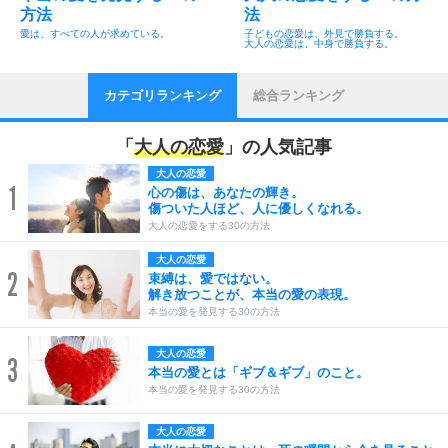
方法
法
愛は、すべての人が求めている。
子どもの恋愛は、外見で勝負する。
大人の恋愛は、中身で勝負する。
カテゴリランキング
総合ランキング
「
大人の恋愛
」の人気記事
大人の恋愛
1
心の傷は、あなたの輝き。
傷ついた人ほど、人に優しくなれる。
大人の恋愛をする30の方法
大人の恋愛
2
束縛は、愛ではない。
解き放つことが、本当の愛の表現。
本当の愛を発見する30の方法
大人の恋愛
3
本当の愛とは「ギブ＆ギブ」のこと。
本当の愛を発見する30の方法
大人の恋愛