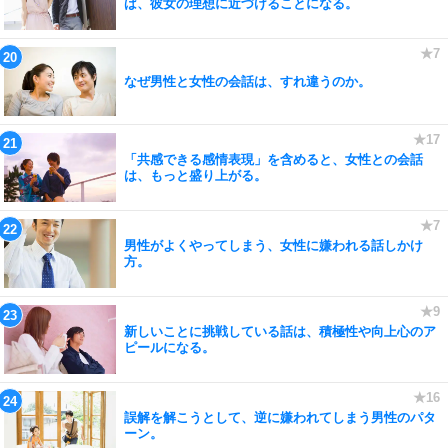
ば、彼女の理想に近づけることになる。
なぜ男性と女性の会話は、すれ違うのか。
「共感できる感情表現」を含めると、女性との会話
は、もっと盛り上がる。
男性がよくやってしまう、女性に嫌われる話しかけ
方。
新しいことに挑戦している話は、積極性や向上心のア
ピールになる。
誤解を解こうとして、逆に嫌われてしまう男性のパタ
ーン。