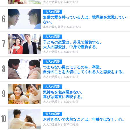
大人の恋愛をする30の方法
大人の恋愛
6
無償の愛を持っている人は、境界線を意識してい
ない。
本当の愛を発見する30の方法
大人の恋愛
7
子どもの恋愛は、外見で勝負する。
大人の恋愛は、中身で勝負する。
大人の恋愛をする30の方法
大人の恋愛
8
つまらない男にモテるのを、卒業。
自分のことを大切にしてくれる人と恋愛をする。
大人の恋愛をする30の方法
大人の恋愛
9
気持ちを包み隠さない。
喜びは素直に表現する。
大人の恋愛をする30の方法
大人の恋愛
10
お付き合いで大切なことは、年齢ではなく、心。
大人の恋愛をする30の方法