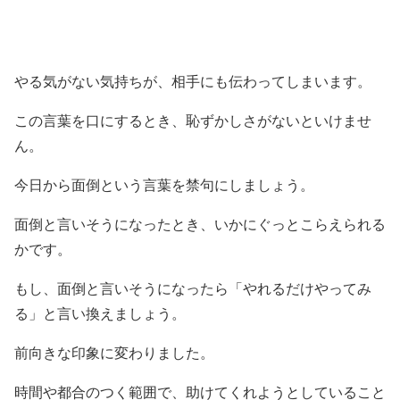
やる気がない気持ちが、相手にも伝わってしまいます。
この言葉を口にするとき、恥ずかしさがないといけませ
ん。
今日から面倒という言葉を禁句にしましょう。
面倒と言いそうになったとき、いかにぐっとこらえられる
かです。
もし、面倒と言いそうになったら「やれるだけやってみ
る」と言い換えましょう。
前向きな印象に変わりました。
時間や都合のつく範囲で、助けてくれようとしていること