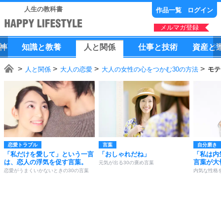
人生の教科書
作品一覧
ログイン
メルマガ登録
神
知識
と
教養
人
と
関係
仕事
と
技術
資産
と
人と関係
大人の恋愛
大人の女性の心をつかむ30の方法
モテ
恋愛トラブル
言葉
自分磨き
「私だけを愛して」という一言
「おしゃれだね」
「私は内
は、恋人の浮気を促す言葉。
言葉が大
元気が出る30の褒め言葉
恋愛がうまくいかないときの30の言葉
内気な性格