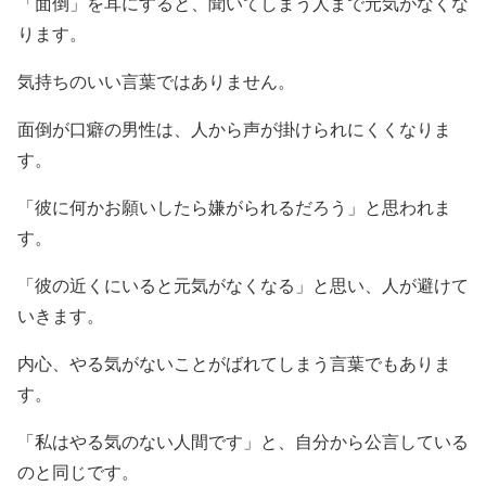
「面倒」を耳にすると、聞いてしまう人まで元気がなくな
ります。
気持ちのいい言葉ではありません。
面倒が口癖の男性は、人から声が掛けられにくくなりま
す。
「彼に何かお願いしたら嫌がられるだろう」と思われま
す。
「彼の近くにいると元気がなくなる」と思い、人が避けて
いきます。
内心、やる気がないことがばれてしまう言葉でもありま
す。
「私はやる気のない人間です」と、自分から公言している
のと同じです。