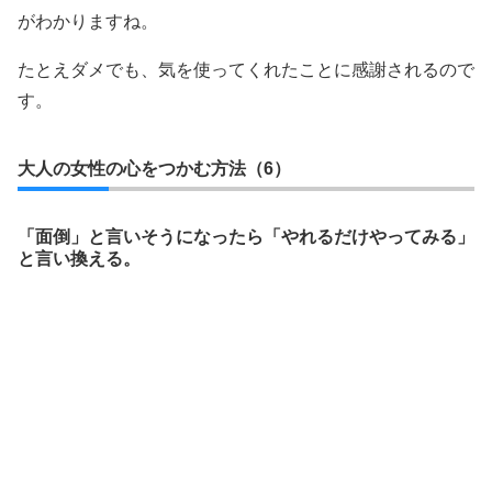
がわかりますね。
たとえダメでも、気を使ってくれたことに感謝されるので
す。
大人の女性の心をつかむ方法（6）
「面倒」と言いそうになったら「やれるだけやってみる」
と言い換える。