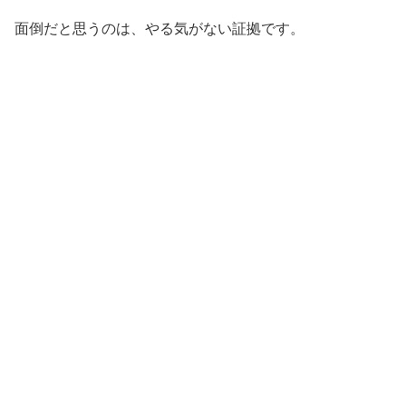
面倒だと思うのは、やる気がない証拠です。