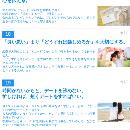
心を伝える。
大人のプレゼントは、値段では勝負しません。
値段ではなく「添えてある一言」で勝負します。
心のあるプレゼントというのは、プレゼントそのものではなく、添えて
ある一言のほうが心にぐっと響き渡ります。
「良い悪い」より「どうすれば楽しめるか」を大切にする。
恋愛で大切なことは「どこへ行くか」とか「何を食べるか」ではありま
せん。
「どうすれば楽しめるか」を大切にすることが、すてきな恋愛を実現さ
せるコツです。
好きな人をきれいな夜景が見えるところで食事させることで、満足させ
ようとする人がいます。
時間がないからと、デートを諦めない。
忙しければ、短くデートをすればいい。
薄くて長い時間より、短くても濃い時間を過ごすほうが、お互いにとっ
て好都合なデートができます。
大人の恋愛というくらいですから、たいてい男性も女性も、すでに仕事
を持っています。
学生時代とは違い、平日には朝から夜まで仕事をしているため、なかな
かデートの時間がつくれないのが現実です。