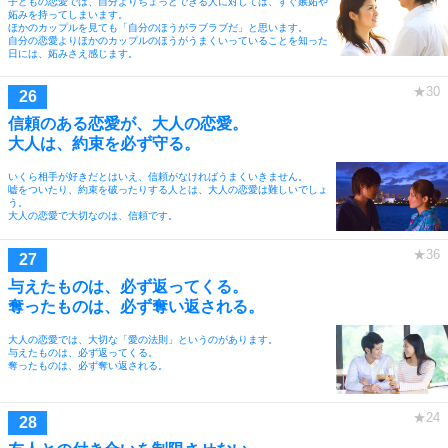
子どもの恋愛では、自分よりちょっとできる人に対しては、すぐ嫉妬や
妬みを持ってしまいます。
ほかのカップルを見ても「自分のほうがラブラブだ」と思います。
自分の恋愛よりほかのカップルのほうがうまくいっていることを知った
日には、妬みさえ感じます。
信頼のある恋愛が、大人の恋愛。
大人は、約束を必ず守る。
いくら相手が好きだとはいえ、信頼がなければうまくいきません。
嘘をついたり、約束を破ったりする人とは、大人の恋愛は難しいでしょ
う。
大人の恋愛で大切なのは、信頼です。
与えたものは、必ず返ってくる。
奪ったものは、必ず奪い返される。
大人の恋愛では、大切な「愛の法則」というのがあります。
与えたものは、必ず返ってくる。
奪ったものは、必ず奪い返される。