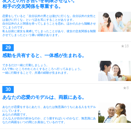
友人との付き合いを制限させない。
相手の交友関係を尊重する。
恋愛をしていると「自分以外の男とは遊びに行くな。自分以外の女性と
は遊びに行くな」という話を耳にすることがあります。
自分以外の人と関係を持ってしまうことを恐れ、ほかの人から隔離させ
てしまうのです。
私も以前に彼女を束縛してしまったことがあり、彼女の交友関係を制限
させてしまったという痛い経験があります。
感動を共有すると、一体感が生まれる。
できるだけ一緒に行動しましょう。
2人で怖いところやわくわくするところへ行ってみましょう。
一緒に行動することで、共通の経験が生まれます。
あなたの恋愛のモデルは、両親にある。
あなたが恋愛をするにあたり、あなたは無意識のうちにある人をモデル
にしています。
あなたの両親です。
どんな人が自分の好みなのか、どう接すればいいのかなど、無意識にあ
なたの両親をいつの間にか真似しているのです。