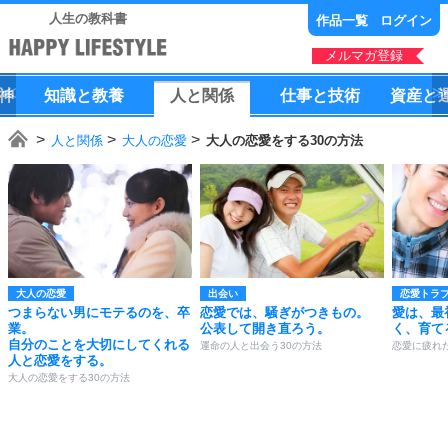
人生の教科書
作品一覧
ログイン
メルマガ登録
神
知識
と
教養
人
と
関係
仕事
と
技術
資産
と
人と関係
大人の恋愛
大人の恋愛をする30の方法
大人の恋愛
出会い
恋愛トラ
つまらない男にモテるのを、卒
恋愛では、騒ぎがつきもの。
愛は、最
業。
公表して開き直ろう。
く、育て
自分のことを大切にしてくれる
運命の人と出会う30の方法
恋愛に疲れ
人と恋愛をする。
大人の恋愛をする30の方法