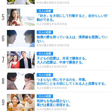
本当の愛を発見する30の方法
大人の恋愛
5
「好き」を大切にして行動すると、自分らしい行
動ができる。
大人の恋愛をする30の方法
大人の恋愛
6
無償の愛を持っている人は、境界線を意識してい
ない。
本当の愛を発見する30の方法
大人の恋愛
7
子どもの恋愛は、外見で勝負する。
大人の恋愛は、中身で勝負する。
大人の恋愛をする30の方法
大人の恋愛
8
つまらない男にモテるのを、卒業。
自分のことを大切にしてくれる人と恋愛をする。
大人の恋愛をする30の方法
大人の恋愛
9
気持ちを包み隠さない。
喜びは素直に表現する。
大人の恋愛をする30の方法