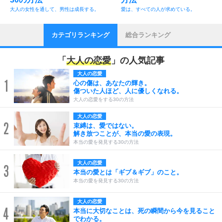
大人の女性を通して、男性は成長する。
愛は、すべての人が求めている。
カテゴリランキング
総合ランキング
「
大人の恋愛
」の人気記事
大人の恋愛
1
心の傷は、あなたの輝き。
傷ついた人ほど、人に優しくなれる。
大人の恋愛をする30の方法
大人の恋愛
2
束縛は、愛ではない。
解き放つことが、本当の愛の表現。
本当の愛を発見する30の方法
大人の恋愛
3
本当の愛とは「ギブ＆ギブ」のこと。
本当の愛を発見する30の方法
大人の恋愛
4
本当に大切なことは、死の瞬間から今を見ること
でわかる。