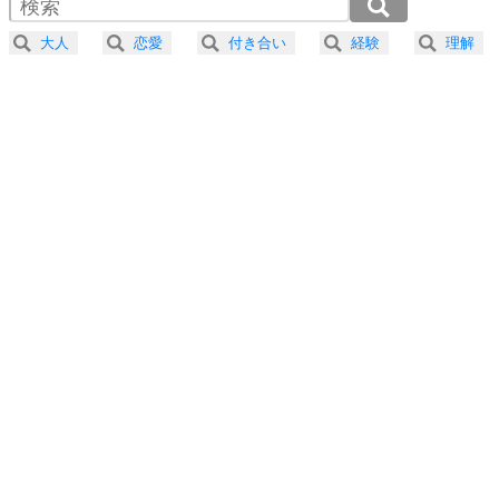
2.0倍速 （390KB 1分39秒）
器の大きい人になる30の方法
2.5倍速 （312KB 1分19秒）
大人
恋愛
付き合い
経験
理解
3.0倍速 （260KB 1分6秒）
プラス思考
5
ネガティブな人は、複雑に考える。
3.5倍速 （223KB 56秒）
ポジティブな人は、シンプルに考える。
4.0倍速 （195KB 49秒）
ポジティブ思考になる30の方法
ストレス対策
6
価値観を捨てると、いらいらも消える。
いらいらしない人になる30の方法
プラス思考
7
気持ちはなくていいから、とにかく癖にしてしま
う。
ポジティブ思考になる30の方法
自分磨き
8
いらない物は、徹底的に捨てる。
気品と美しさを身につける30の方法
勉強法
9
謙虚な人こそ、本当に強い人。
頭の使い方がうまくなる30の方法