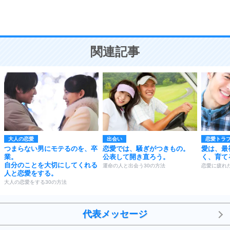
恋愛学
10
人を好きになったら、まず相手を徹底的に信じる
ことが大切。
恋する人が知っておきたい30の大切なこと
関連記事
大人の恋愛
出会い
恋愛トラ
つまらない男にモテるのを、卒
恋愛では、騒ぎがつきもの。
愛は、最
業。
公表して開き直ろう。
く、育て
自分のことを大切にしてくれる
運命の人と出会う30の方法
恋愛に疲れ
人と恋愛をする。
大人の恋愛をする30の方法
代表メッセージ