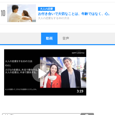
大人の恋愛
10
お付き合いで大切なことは、年齢ではなく、心。
大人の恋愛をする30の方法
動画
音声
ストレス対策
1
他人と比べない。
いっそのこと、他人を見ない。
いらいらしない人になる30の方法
プラス思考
2
ポジティブになれない原因は、行動しないから。
ポジティブ思考になる30の方法
ストレス対策
3
人生、なんとかなるもの。
3:19
気楽に生きる30の方法
1.0倍速 （778KB 3分19秒）
1.5倍速 （519KB 2分12秒）
自分磨き
4
器の大きい人は、怒りを優しさで表現する。