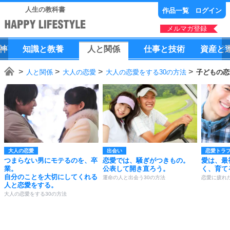
人生の教科書
作品一覧
ログイン
メルマガ登録
神
知識
と
教養
人
と
関係
仕事
と
技術
資産
と
人と関係
大人の恋愛
大人の恋愛をする30の方法
子どもの恋
大人の恋愛
出会い
恋愛トラ
つまらない男にモテるのを、卒
恋愛では、騒ぎがつきもの。
愛は、最
業。
公表して開き直ろう。
く、育て
自分のことを大切にしてくれる
運命の人と出会う30の方法
恋愛に疲れ
人と恋愛をする。
大人の恋愛をする30の方法