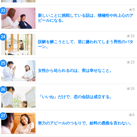
新しいことに挑戦している話は、積極性や向上心のア
ピールになる。
誤解を解こうとして、逆に嫌われてしまう男性のパタ
ーン。
女性から叱られるのは、実は幸せなこと。
「いいね」だけで、恋の会話は成立する。
努力のアピールのつもりで、給料の愚痴を言わない。