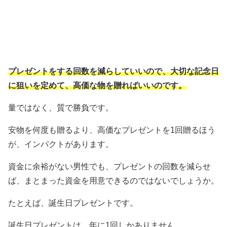
プレゼントをする回数を減らしていいので、大切な記念日
に狙いを定めて、高価な物を贈ればいいのです。
量ではなく、質で勝負です。
安物を何度も贈るより、高価なプレゼントを1回贈るほう
が、インパクトがあります。
資金に余裕がない男性でも、プレゼントの回数を減らせ
ば、まとまった資金を用意できるのではないでしょうか。
たとえば、誕生日プレゼントです。
誕生日プレゼントは、年に1回しかありません。