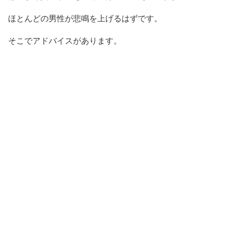
ほとんどの男性が悲鳴を上げるはずです。
そこでアドバイスがあります。