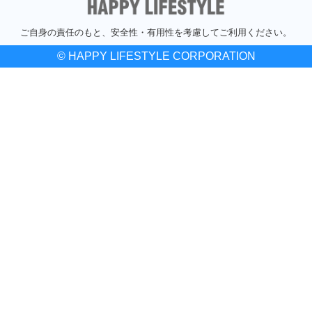
ご自身の責任のもと、安全性・有用性を考慮してご利用ください。
© HAPPY LIFESTYLE CORPORATION