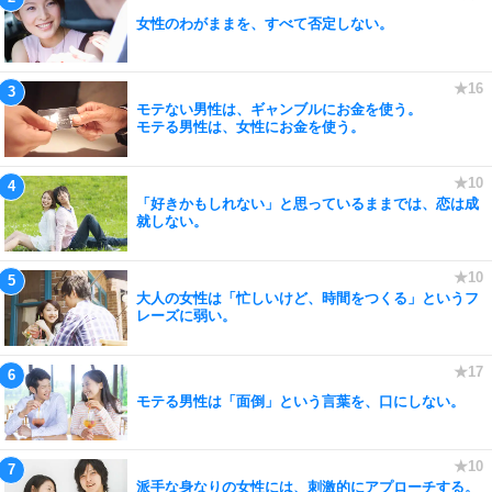
女性のわがままを、すべて否定しない。
モテない男性は、ギャンブルにお金を使う。
モテる男性は、女性にお金を使う。
「好きかもしれない」と思っているままでは、恋は成
就しない。
大人の女性は「忙しいけど、時間をつくる」というフ
レーズに弱い。
モテる男性は「面倒」という言葉を、口にしない。
派手な身なりの女性には、刺激的にアプローチする。