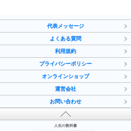
代表メッセージ
よくある質問
利用規約
プライバシーポリシー
オンラインショップ
運営会社
お問い合わせ
人生の教科書