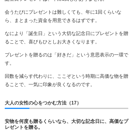
会うたびにプレゼントは難しくても、年に1回くらいな
ら、まとまった資金を用意できるはずです。
なにより「誕生日」という大切な記念日にプレゼントを贈
ることで、喜びもひとしお大きくなります。
プレゼントを贈るのは「好きだ」という意思表示の一環で
す。
回数を減らす代わりに、ここぞという時期に高価な物を贈
ることで、一気に印象が良くなるのです。
大人の女性の心をつかむ方法（17）
安物を何度も贈るくらいなら、大切な記念日に、高価なプ
レゼントを贈る。