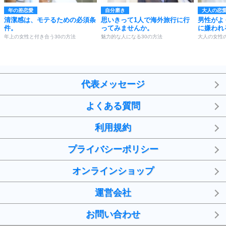
年の差恋愛
自分磨き
大人の恋
清潔感は、モテるための必須条
思いきって1人で海外旅行に行
男性がよ
件。
ってみませんか。
に嫌われ
年上の女性と付き合う30の方法
魅力的な人になる30の方法
大人の女性
代表メッセージ
よくある質問
利用規約
プライバシーポリシー
オンラインショップ
運営会社
お問い合わせ