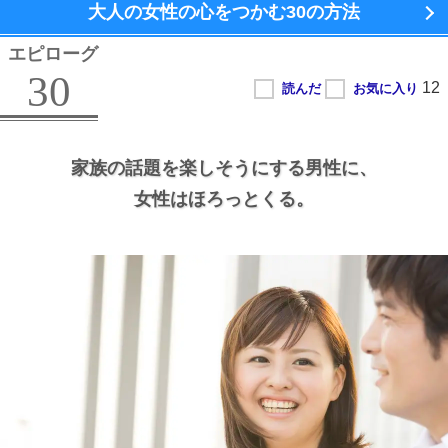
大人の女性の心をつかむ
30の方法
エピローグ
30
家族の話題を楽しそうにする男性に、
女性はほろっとくる。