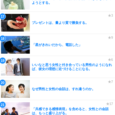
ようとする。
プレゼントは、量より質で勝負する。
「星がきれいだから、電話した」
いいなと思う女性と付き合っている男性のようになれ
ば、彼女の理想に近づけることになる。
なぜ男性と女性の会話は、すれ違うのか。
「共感できる感情表現」を含めると、女性との会話
は、もっと盛り上がる。