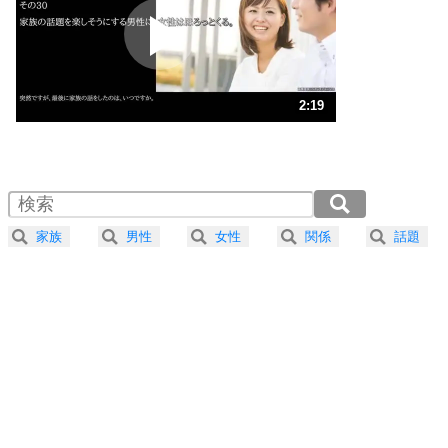
2
ポジティブになれない原因は、行動しないから。
ポジティブ思考になる30の方法
ストレス対策
3
人生、なんとかなるもの。
2:19
気楽に生きる30の方法
1.0倍速 （544KB 2分19秒）
1.5倍速 （363KB 1分32秒）
自分磨き
4
器の大きい人は、怒りを優しさで表現する。
2.0倍速 （273KB 1分9秒）
器の大きい人になる30の方法
2.5倍速 （218KB 55秒）
家族
男性
女性
関係
話題
3.0倍速 （182KB 46秒）
プラス思考
5
ネガティブな人は、複雑に考える。
3.5倍速 （156KB 39秒）
ポジティブな人は、シンプルに考える。
4.0倍速 （137KB 34秒）
ポジティブ思考になる30の方法
ストレス対策
6
価値観を捨てると、いらいらも消える。
いらいらしない人になる30の方法
プラス思考
7
気持ちはなくていいから、とにかく癖にしてしま