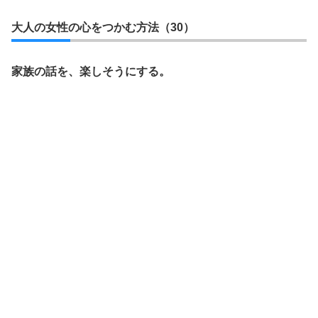
大人の女性の心をつかむ方法（30）
家族の話を、楽しそうにする。