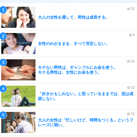
大人の女性を通して、男性は成長する。
女性のわがままを、すべて否定しない。
モテない男性は、ギャンブルにお金を使う。
モテる男性は、女性にお金を使う。
「好きかもしれない」と思っているままでは、恋は成
就しない。
大人の女性は「忙しいけど、時間をつくる」というフ
レーズに弱い。