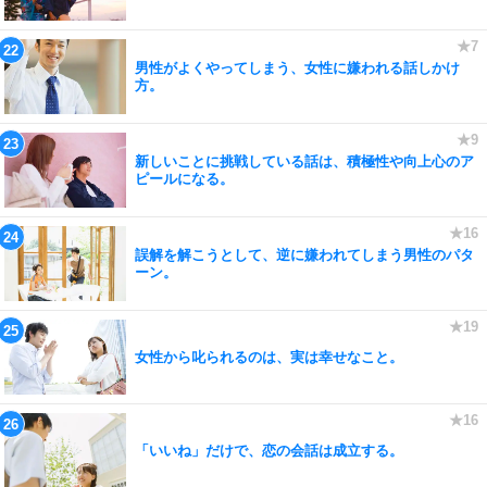
男性がよくやってしまう、女性に嫌われる話しかけ
方。
新しいことに挑戦している話は、積極性や向上心のア
ピールになる。
誤解を解こうとして、逆に嫌われてしまう男性のパタ
ーン。
女性から叱られるのは、実は幸せなこと。
「いいね」だけで、恋の会話は成立する。