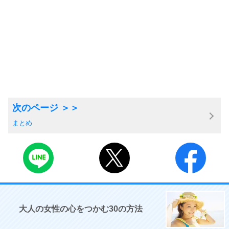
まとめ
大人の女性の心をつかむ30の方法