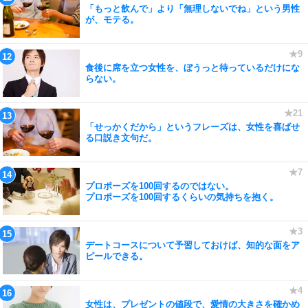
「もっと飲んで」より「無理しないでね」という男性
が、モテる。
食後に席を立つ女性を、ぼうっと待っているだけにな
らない。
「せっかくだから」というフレーズは、女性を喜ばせ
る口説き文句だ。
プロポーズを100回するのではない。
プロポーズを100回するくらいの気持ちを抱く。
デートコースについて予習しておけば、知的な面をア
ピールできる。
女性は、プレゼントの値段で、愛情の大きさを確かめ