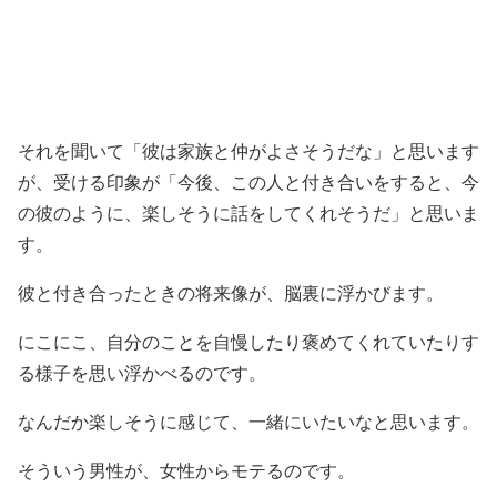
それを聞いて「彼は家族と仲がよさそうだな」と思います
が、受ける印象が「今後、この人と付き合いをすると、今
の彼のように、楽しそうに話をしてくれそうだ」と思いま
す。
彼と付き合ったときの将来像が、脳裏に浮かびます。
にこにこ、自分のことを自慢したり褒めてくれていたりす
る様子を思い浮かべるのです。
なんだか楽しそうに感じて、一緒にいたいなと思います。
そういう男性が、女性からモテるのです。