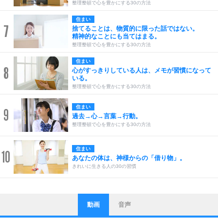
整理整頓で心を豊かにする30の方法
住まい
7
捨てることは、物質的に限った話ではない。
精神的なことにも当てはまる。
整理整頓で心を豊かにする30の方法
住まい
8
心がすっきりしている人は、メモが習慣になって
いる。
整理整頓で心を豊かにする30の方法
住まい
9
過去→心→言葉→行動。
整理整頓で心を豊かにする30の方法
住まい
10
あなたの体は、神様からの「借り物」。
きれいに生きる人の30の習慣
動画
音声
ストレス対策
他人と比べない。