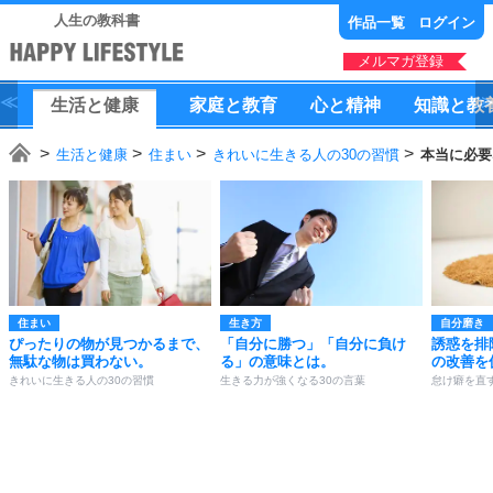
人生の教科書
作品一覧
ログイン
メルマガ登録
生活
と
健康
家庭
と
教育
心
と
精神
知識
と
教
生活と健康
住まい
きれいに生きる人の30の習慣
本当に必要
住まい
生き方
自分磨き
ぴったりの物が見つかるまで、
「自分に勝つ」「自分に負け
誘惑を排
無駄な物は買わない。
る」の意味とは。
の改善を
きれいに生きる人の30の習慣
生きる力が強くなる30の言葉
怠け癖を直す