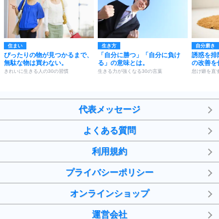
住まい
生き方
自分磨き
ぴったりの物が見つかるまで、
「自分に勝つ」「自分に負け
誘惑を排
無駄な物は買わない。
る」の意味とは。
の改善を
きれいに生きる人の30の習慣
生きる力が強くなる30の言葉
怠け癖を直す
代表メッセージ
よくある質問
利用規約
プライバシーポリシー
オンラインショップ
運営会社