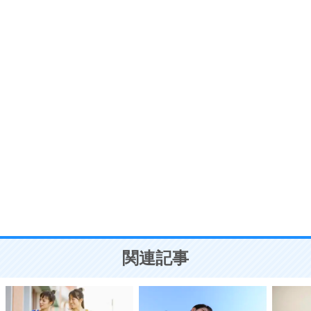
いらいらしない人になる30の方法
プラス思考
7
気持ちはなくていいから、とにかく癖にしてしま
う。
ポジティブ思考になる30の方法
自分磨き
8
いらない物は、徹底的に捨てる。
気品と美しさを身につける30の方法
勉強法
9
謙虚な人こそ、本当に強い人。
頭の使い方がうまくなる30の方法
恋愛学
10
人を好きになったら、まず相手を徹底的に信じる
ことが大切。
恋する人が知っておきたい30の大切なこと
関連記事