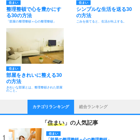
住まい
住まい
整理整頓で心を豊かにす
シンプルな生活を送る30
る30の方法
の方法
「部屋の整理整頓＝心の整理整頓」
ごみを捨てると、生活が向上する。
住まい
部屋をきれいに整える30
の方法
きれいな部屋とは、整理整頓された部屋
のこと。
カテゴリランキング
総合ランキング
「
住まい
」の人気記事
住まい
1
「部屋の整理整頓＝心の整理整頓」