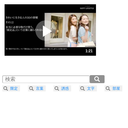
1
いっそのこと、他人を見ない。
いらいらしない人になる30の方法
プラス思考
2
ポジティブになれない原因は、行動しないから。
ポジティブ思考になる30の方法
ストレス対策
3
人生、なんとかなるもの。
1:21
気楽に生きる30の方法
1.0倍速 （318KB 1分21秒）
1.5倍速 （212KB 54秒）
自分磨き
4
器の大きい人は、怒りを優しさで表現する。
2.0倍速 （159KB 40秒）
器の大きい人になる30の方法
2.5倍速 （128KB 32秒）
限定
言葉
誘惑
文字
部屋
3.0倍速 （107KB 27秒）
プラス思考
5
ネガティブな人は、複雑に考える。
3.5倍速 （91KB 23秒）
ポジティブな人は、シンプルに考える。
4.0倍速 （80KB 20秒）
ポジティブ思考になる30の方法
ストレス対策
6
価値観を捨てると、いらいらも消える。