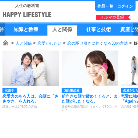
人生の教科書
作品一覧
ログイン
メルマガ登録
神
知識
と
教養
人
と
関係
仕事
と
技術
資産
と
人と関係
恋愛がしたい
恋の駆け引きに強くなる30の方法
好
恋愛学
遠距離恋愛
恋愛がし
恋愛力のある人は、会話に「さ
前向きな話で締めくくると、ま
恋愛に強
さやき」を入れる。
た話がしたくなる。
「Agai
恋愛力を上げる30の方法
遠距離恋愛の電話がうまくいく30のポイ
恋の駆け引
ント