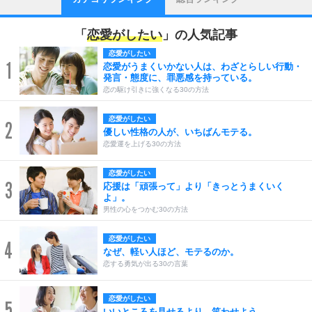
「
恋愛がしたい
」の人気記事
恋愛がしたい
1
恋愛がうまくいかない人は、わざとらしい行動・
発言・態度に、罪悪感を持っている。
恋の駆け引きに強くなる30の方法
恋愛がしたい
2
優しい性格の人が、いちばんモテる。
恋愛運を上げる30の方法
恋愛がしたい
3
応援は「頑張って」より「きっとうまくいく
よ」。
男性の心をつかむ30の方法
恋愛がしたい
4
なぜ、軽い人ほど、モテるのか。
恋する勇気が出る30の言葉
恋愛がしたい
5
いいところを見せるより、笑わせよう。