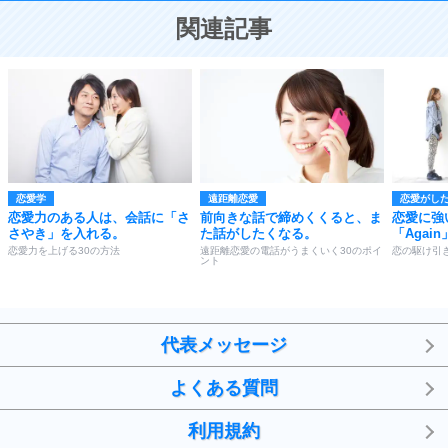
恋する人が知っておきたい30の大切なこと
関連記事
恋愛学
遠距離恋愛
恋愛がし
恋愛力のある人は、会話に「さ
前向きな話で締めくくると、ま
恋愛に強
さやき」を入れる。
た話がしたくなる。
「Agai
恋愛力を上げる30の方法
遠距離恋愛の電話がうまくいく30のポイ
恋の駆け引
ント
代表メッセージ
よくある質問
利用規約