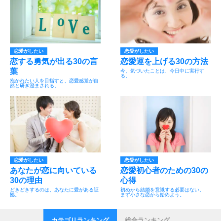
恋愛がしたい
恋愛がしたい
恋する勇気が出る30の言
恋愛運を上げる30の方法
葉
今、気づいたことは、今日中に実行す
る。
抱かれたい人を目指すと、恋愛感覚が自
然と研ぎ澄まされる。
恋愛がしたい
恋愛がしたい
あなたが恋に向いている
恋愛初心者のための30の
30の理由
心得
どきどきするのは、あなたに愛がある証
初めから結婚を意識する必要はない。
拠。
まず小さな恋から始めよう。
カテゴリランキング
総合ランキング