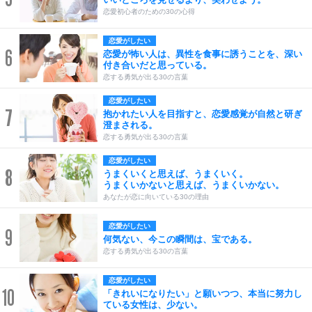
恋愛初心者のための30の心得
恋愛がしたい
6
恋愛が怖い人は、異性を食事に誘うことを、深い
付き合いだと思っている。
恋する勇気が出る30の言葉
恋愛がしたい
7
抱かれたい人を目指すと、恋愛感覚が自然と研ぎ
澄まされる。
恋する勇気が出る30の言葉
恋愛がしたい
8
うまくいくと思えば、うまくいく。
うまくいかないと思えば、うまくいかない。
あなたが恋に向いている30の理由
恋愛がしたい
9
何気ない、今この瞬間は、宝である。
恋する勇気が出る30の言葉
恋愛がしたい
10
「きれいになりたい」と願いつつ、本当に努力し
ている女性は、少ない。