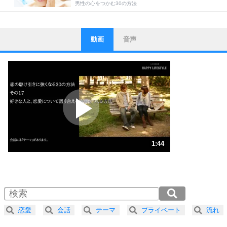
男性の心をつかむ30の方法
動画
音声
ストレス対策
1
他人と比べない。
いっそのこと、他人を見ない。
いらいらしない人になる30の方法
プラス思考
2
ポジティブになれない原因は、行動しないから。
ポジティブ思考になる30の方法
ストレス対策
3
人生、なんとかなるもの。
1:44
気楽に生きる30の方法
1.0倍速 （409KB 1分44秒）
1.5倍速 （273KB 1分9秒）
自分磨き
4
器の大きい人は、怒りを優しさで表現する。
2.0倍速 （205KB 52秒）
器の大きい人になる30の方法
2.5倍速 （164KB 41秒）
恋愛
会話
テーマ
プライベート
流れ
3.0倍速 （137KB 34秒）
プラス思考
ネガティブな人は、複雑に考える。