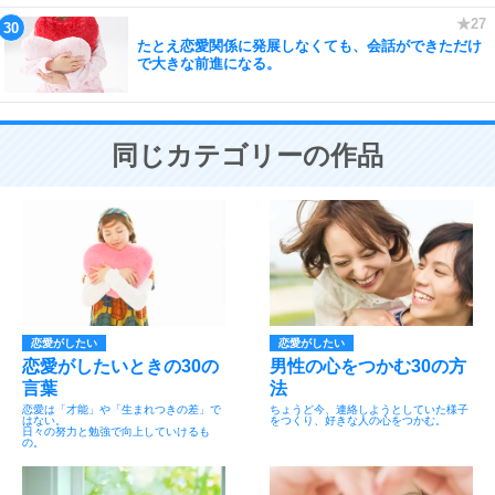
たとえ恋愛関係に発展しなくても、会話ができただけ
で大きな前進になる。
同じカテゴリーの作品
恋愛がしたい
恋愛がしたい
恋愛がしたいときの30の
男性の心をつかむ30の方
言葉
法
恋愛は「才能」や「生まれつきの差」で
ちょうど今、連絡しようとしていた様子
はない。
をつくり、好きな人の心をつかむ。
日々の努力と勉強で向上していけるも
の。