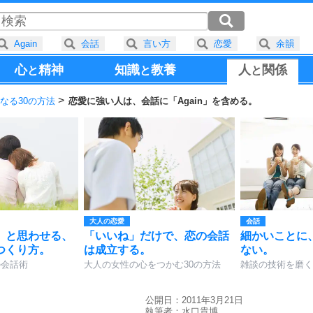
Again
会話
言い方
恋愛
余韻
心
精神
知識
教養
人
関係
と
と
と
なる30の方法
恋愛に強い人は、会話に「Again」を含める。
大人の恋愛
会話
」と思わせる、
「いいね」だけで、恋の会話
細かいことに
つくり方。
は成立する。
ない。
の会話術
大人の女性の心をつかむ30の方法
雑談の技術を磨く
公開日：2011年3月21日
執筆者：
水口貴博