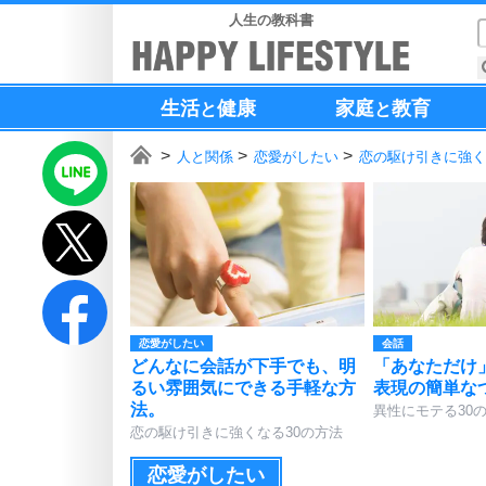
人生の教科書
生活
健康
家庭
教育
と
と
人と関係
恋愛がしたい
恋の駆け引きに強く
恋愛がしたい
会話
どんなに会話が下手でも、明
「あなただけ
るい雰囲気にできる手軽な方
表現の簡単な
法。
異性にモテる30
恋の駆け引きに強くなる30の方法
恋愛がしたい