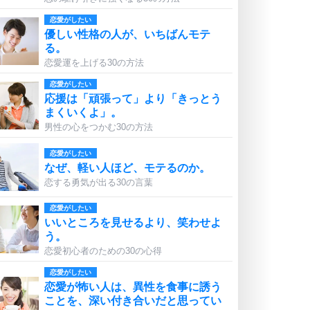
恋愛がしたい
優しい性格の人が、いちばんモテ
る。
恋愛運を上げる30の方法
恋愛がしたい
応援は「頑張って」より「きっとう
まくいくよ」。
男性の心をつかむ30の方法
恋愛がしたい
なぜ、軽い人ほど、モテるのか。
恋する勇気が出る30の言葉
恋愛がしたい
いいところを見せるより、笑わせよ
う。
恋愛初心者のための30の心得
恋愛がしたい
恋愛が怖い人は、異性を食事に誘う
ことを、深い付き合いだと思ってい