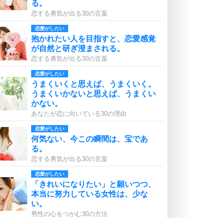
る。
恋する勇気が出る30の言葉
恋愛がしたい
抱かれたい人を目指すと、恋愛感覚
が自然と研ぎ澄まされる。
恋する勇気が出る30の言葉
恋愛がしたい
うまくいくと思えば、うまくいく。
うまくいかないと思えば、うまくい
かない。
あなたが恋に向いている30の理由
恋愛がしたい
何気ない、今この瞬間は、宝であ
る。
恋する勇気が出る30の言葉
恋愛がしたい
「きれいになりたい」と願いつつ、
本当に努力している女性は、少な
い。
男性の心をつかむ30の方法