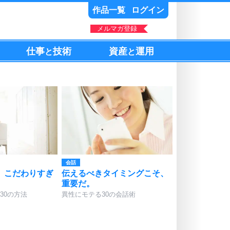
作品一覧
ログイン
メルマガ登録
仕事
技術
資産
運用
と
と
会話
、こだわりすぎ
伝えるべきタイミングこそ、
重要だ。
30の方法
異性にモテる30の会話術