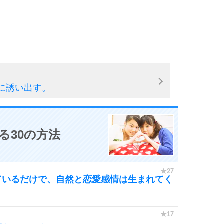
5
4.0倍
6
に誘い出す。
7
る30の方法
8
ているだけで、自然と恋愛感情は生まれてく
9