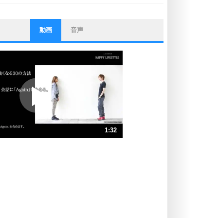
動画
音声
ストレス対策
他人と比べない。
いっそのこと、他人を見ない。
いらいらしない人になる30の方法
プラス思考
ポジティブになれない原因は、行動
しないから。
ポジティブ思考になる30の方法
ストレス対策
1:32
人生、なんとかなるもの。
気楽に生きる30の方法
速 （363KB 1分32秒）
速 （242KB 1分1秒）
自分磨き
器の大きい人は、怒りを優しさで表
速 （182KB 46秒）
現する。
速 （146KB 37秒）
器の大きい人になる30の方法
速 （122KB 30秒）
プラス思考
速 （104KB 26秒）