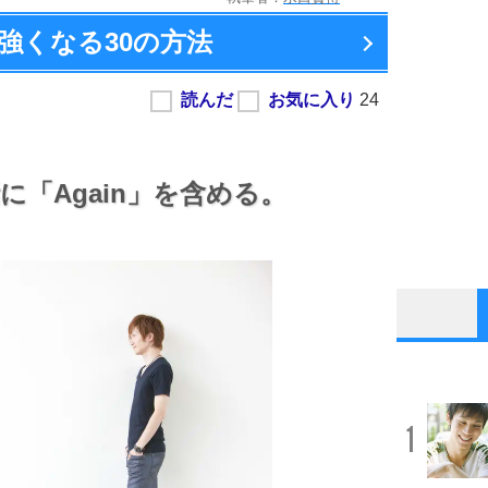
強くなる
30の方法
話に
「Again」を含める。
1