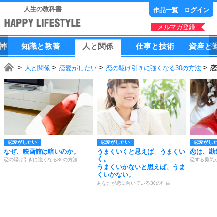
人生の教科書
作品一覧
ログイン
メルマガ登録
神
知識
と
教養
人
と
関係
仕事
と
技術
資産
と
人と関係
恋愛がしたい
恋の駆け引きに強くなる30の方法
恋
恋愛がしたい
恋愛がしたい
恋愛がし
なぜ、映画館は暗いのか。
うまくいくと思えば、うまくい
恋は、勘
く。
恋の駆け引きに強くなる30の方法
恋する勇気
うまくいかないと思えば、うま
くいかない。
あなたが恋に向いている30の理由