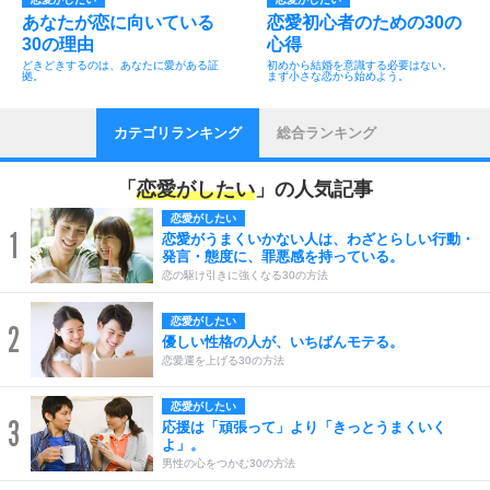
あなたが恋に向いている
恋愛初心者のための30の
30の理由
心得
どきどきするのは、あなたに愛がある証
初めから結婚を意識する必要はない。
拠。
まず小さな恋から始めよう。
カテゴリランキング
総合ランキング
「
恋愛がしたい
」の人気記事
恋愛がしたい
1
恋愛がうまくいかない人は、わざとらしい行動・
発言・態度に、罪悪感を持っている。
恋の駆け引きに強くなる30の方法
恋愛がしたい
2
優しい性格の人が、いちばんモテる。
恋愛運を上げる30の方法
恋愛がしたい
3
応援は「頑張って」より「きっとうまくいく
よ」。
男性の心をつかむ30の方法