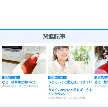
勉強法
9
謙虚な人こそ、本当に強い人。
頭の使い方がうまくなる30の方法
恋愛学
10
人を好きになったら、まず相手を徹底的に信じる
ことが大切。
恋する人が知っておきたい30の大切なこと
関連記事
恋愛がしたい
恋愛がしたい
恋愛がし
なぜ、映画館は暗いのか。
うまくいくと思えば、うまくい
恋は、勘
く。
恋の駆け引きに強くなる30の方法
恋する勇気
うまくいかないと思えば、うま
くいかない。
あなたが恋に向いている30の理由