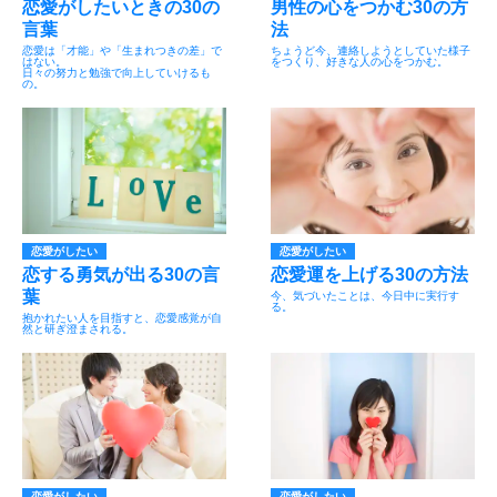
恋愛がしたいときの30の
男性の心をつかむ30の方
言葉
法
恋愛は「才能」や「生まれつきの差」で
ちょうど今、連絡しようとしていた様子
はない。
をつくり、好きな人の心をつかむ。
日々の努力と勉強で向上していけるも
の。
恋愛がしたい
恋愛がしたい
恋する勇気が出る30の言
恋愛運を上げる30の方法
葉
今、気づいたことは、今日中に実行す
る。
抱かれたい人を目指すと、恋愛感覚が自
然と研ぎ澄まされる。
恋愛がしたい
恋愛がしたい