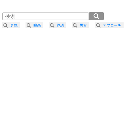
1.0倍速 （443KB 1分53秒）
1.5倍速 （296KB 1分15秒）
自分磨き
4
器の大きい人は、怒りを優しさで表現する。
2.0倍速 （222KB 56秒）
器の大きい人になる30の方法
2.5倍速 （178KB 45秒）
勇気
映画
物語
男女
アプローチ
3.0倍速 （148KB 37秒）
プラス思考
5
ネガティブな人は、複雑に考える。
3.5倍速 （127KB 32秒）
ポジティブな人は、シンプルに考える。
4.0倍速 （112KB 28秒）
ポジティブ思考になる30の方法
ストレス対策
6
価値観を捨てると、いらいらも消える。
いらいらしない人になる30の方法
プラス思考
7
気持ちはなくていいから、とにかく癖にしてしま
う。
ポジティブ思考になる30の方法
自分磨き
8
いらない物は、徹底的に捨てる。
気品と美しさを身につける30の方法