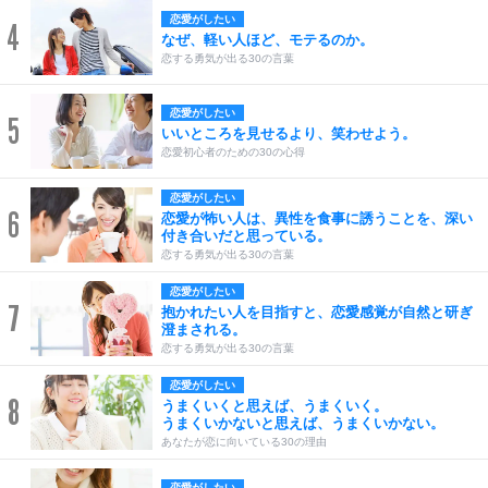
恋愛がしたい
4
なぜ、軽い人ほど、モテるのか。
恋する勇気が出る30の言葉
恋愛がしたい
5
いいところを見せるより、笑わせよう。
恋愛初心者のための30の心得
恋愛がしたい
6
恋愛が怖い人は、異性を食事に誘うことを、深い
付き合いだと思っている。
恋する勇気が出る30の言葉
恋愛がしたい
7
抱かれたい人を目指すと、恋愛感覚が自然と研ぎ
澄まされる。
恋する勇気が出る30の言葉
恋愛がしたい
8
うまくいくと思えば、うまくいく。
うまくいかないと思えば、うまくいかない。
あなたが恋に向いている30の理由
恋愛がしたい