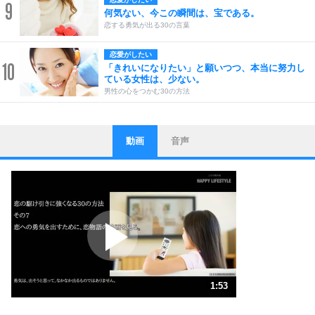
9
何気ない、今この瞬間は、宝である。
恋する勇気が出る30の言葉
恋愛がしたい
10
「きれいになりたい」と願いつつ、本当に努力し
ている女性は、少ない。
男性の心をつかむ30の方法
動画
音声
ストレス対策
1
他人と比べない。
いっそのこと、他人を見ない。
いらいらしない人になる30の方法
プラス思考
2
ポジティブになれない原因は、行動しないから。
ポジティブ思考になる30の方法
ストレス対策
3
人生、なんとかなるもの。
1:53
気楽に生きる30の方法