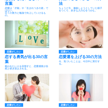
言葉
法
恋愛は「才能」や「生まれつきの差」で
ちょうど今、連絡しようとしていた様子
はない。
をつくり、好きな人の心をつかむ。
日々の努力と勉強で向上していけるも
の。
恋愛がしたい
恋愛がしたい
恋する勇気が出る30の言
恋愛運を上げる30の方法
葉
今、気づいたことは、今日中に実行す
る。
抱かれたい人を目指すと、恋愛感覚が自
然と研ぎ澄まされる。
恋愛がしたい
恋愛がしたい