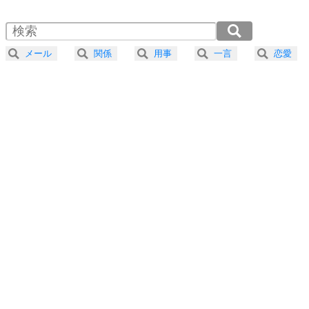
1.5倍速 （276KB 1分10秒）
自分磨き
4
器の大きい人は、怒りを優しさで表現する。
2.0倍速 （207KB 52秒）
器の大きい人になる30の方法
2.5倍速 （166KB 42秒）
メール
関係
用事
一言
恋愛
3.0倍速 （139KB 35秒）
プラス思考
5
ネガティブな人は、複雑に考える。
3.5倍速 （119KB 30秒）
ポジティブな人は、シンプルに考える。
4.0倍速 （104KB 26秒）
ポジティブ思考になる30の方法
ストレス対策
6
価値観を捨てると、いらいらも消える。
いらいらしない人になる30の方法
プラス思考
7
気持ちはなくていいから、とにかく癖にしてしま
う。
ポジティブ思考になる30の方法
自分磨き
8
いらない物は、徹底的に捨てる。
気品と美しさを身につける30の方法
勉強法