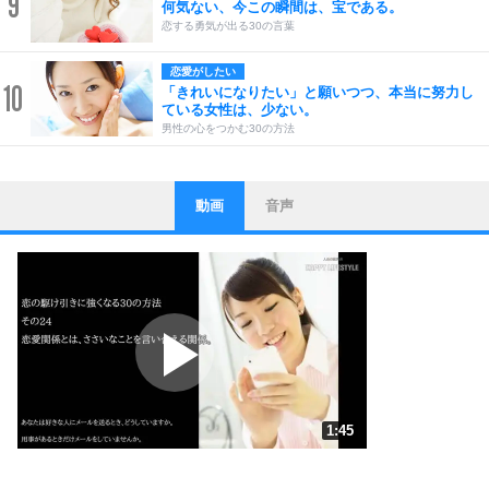
9
何気ない、今この瞬間は、宝である。
恋する勇気が出る30の言葉
恋愛がしたい
10
「きれいになりたい」と願いつつ、本当に努力し
ている女性は、少ない。
男性の心をつかむ30の方法
動画
音声
ストレス対策
1
他人と比べない。
いっそのこと、他人を見ない。
いらいらしない人になる30の方法
プラス思考
2
ポジティブになれない原因は、行動しないから。
ポジティブ思考になる30の方法
ストレス対策
3
人生、なんとかなるもの。
1:45
気楽に生きる30の方法
1.0倍速 （414KB 1分45秒）