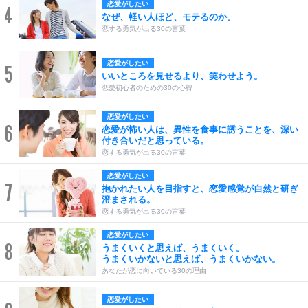
恋愛がしたい
4
なぜ、軽い人ほど、モテるのか。
恋する勇気が出る30の言葉
恋愛がしたい
5
いいところを見せるより、笑わせよう。
恋愛初心者のための30の心得
恋愛がしたい
6
恋愛が怖い人は、異性を食事に誘うことを、深い
付き合いだと思っている。
恋する勇気が出る30の言葉
恋愛がしたい
7
抱かれたい人を目指すと、恋愛感覚が自然と研ぎ
澄まされる。
恋する勇気が出る30の言葉
恋愛がしたい
8
うまくいくと思えば、うまくいく。
うまくいかないと思えば、うまくいかない。
あなたが恋に向いている30の理由
恋愛がしたい