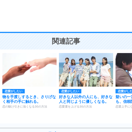
9
謙虚な人こそ、本当に強い人。
頭の使い方がうまくなる30の方法
恋愛学
10
人を好きになったら、まず相手を徹底的に信じる
ことが大切。
恋する人が知っておきたい30の大切なこと
関連記事
恋愛がしたい
恋愛がしたい
恋愛がし
物を手渡しするとき、さりげな
好きな人以外の人にも、好きな
疑いの一
く相手の手に触れる。
人と同じように優しくなる。
も、信頼
恋の駆け引きに強くなる30の方法
恋愛運を上げる30の方法
恋愛上手にな