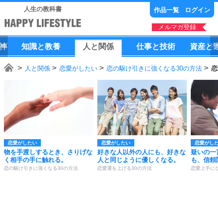
人生の教科書
作品一覧
ログイン
メルマガ登録
神
知識
と
教養
人
と
関係
仕事
と
技術
資産
と
人と関係
恋愛がしたい
恋の駆け引きに強くなる30の方法
恋
恋愛がしたい
恋愛がしたい
恋愛がし
物を手渡しするとき、さりげな
好きな人以外の人にも、好きな
疑いの一
く相手の手に触れる。
人と同じように優しくなる。
も、信頼
恋の駆け引きに強くなる30の方法
恋愛運を上げる30の方法
恋愛上手にな