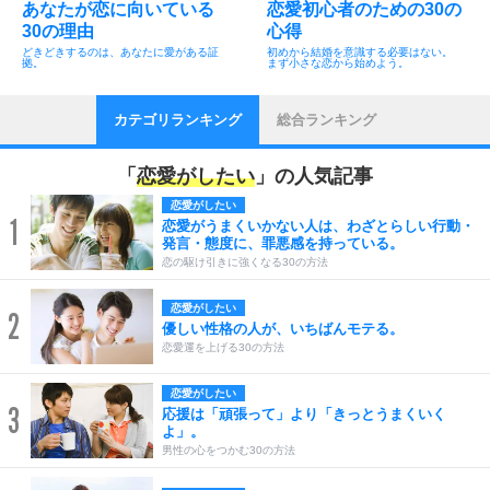
あなたが恋に向いている
恋愛初心者のための30の
30の理由
心得
どきどきするのは、あなたに愛がある証
初めから結婚を意識する必要はない。
拠。
まず小さな恋から始めよう。
カテゴリランキング
総合ランキング
「
恋愛がしたい
」の人気記事
恋愛がしたい
1
恋愛がうまくいかない人は、わざとらしい行動・
発言・態度に、罪悪感を持っている。
恋の駆け引きに強くなる30の方法
恋愛がしたい
2
優しい性格の人が、いちばんモテる。
恋愛運を上げる30の方法
恋愛がしたい
3
応援は「頑張って」より「きっとうまくいく
よ」。
男性の心をつかむ30の方法