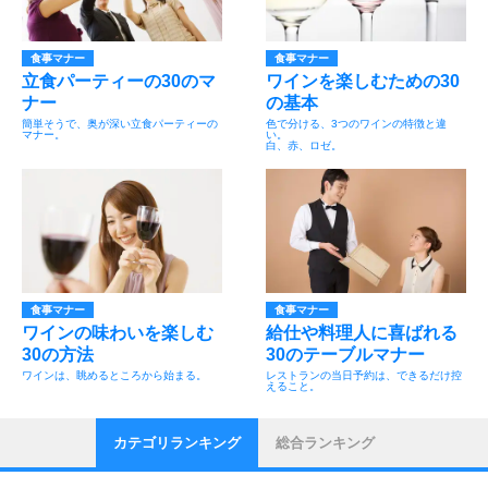
食事マナー
食事マナー
立食パーティーの30のマ
ワインを楽しむための30
ナー
の基本
簡単そうで、奥が深い立食パーティーの
色で分ける、3つのワインの特徴と違
マナー。
い。
白、赤、ロゼ。
食事マナー
食事マナー
ワインの味わいを楽しむ
給仕や料理人に喜ばれる
30の方法
30のテーブルマナー
ワインは、眺めるところから始まる。
レストランの当日予約は、できるだけ控
えること。
カテゴリランキング
総合ランキング