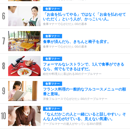
食事マナー
6
「お金を払ってやる」ではなく「お金を払わせて
いただく」という人が、かっこいい人。
食事マナーで心がけたい30の基本
食事マナー
7
食事が済んだら、きちんと椅子を戻す。
食事マナーで心がけたい30の基本
食事マナー
8
フォーマルなレストランで、1人で食事ができる
なら、何でもできるはずだ。
給仕や料理人に喜ばれる30のテーブルマナー
食事マナー
9
フランス料理の一般的なフルコースメニューの順
番と意味。
洋食フルコースで心がけたい30のテーブルマナー
食事マナー
10
「なんだかこの人と一緒にいると話しやすい」そ
んな人が心がけている、見えない気遣い。
テーブルマナーの達人がやっている30の習慣