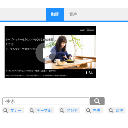
動画
音声
ストレス対策
1
他人と比べない。
いっそのこと、他人を見ない。
いらいらしない人になる30の方法
プラス思考
2
ポジティブになれない原因は、行動しないから。
ポジティブ思考になる30の方法
ストレス対策
3
人生、なんとかなるもの。
1:34
気楽に生きる30の方法
1.0倍速 （370KB 1分34秒）
1.5倍速 （247KB 1分3秒）
自分磨き
4
器の大きい人は、怒りを優しさで表現する。
2.0倍速 （186KB 47秒）
器の大きい人になる30の方法
2.5倍速 （149KB 37秒）
マナー
テーブル
アジア
料理
西洋
3.0倍速 （124KB 31秒）
プラス思考
5
ネガティブな人は、複雑に考える。
3.5倍速 （106KB 27秒）
ポジティブな人は、シンプルに考える。