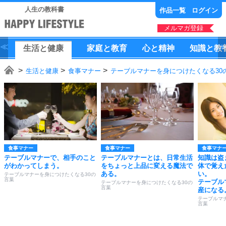
人生の教科書
作品一覧
ログイン
メルマガ登録
生活
と
健康
家庭
と
教育
心
と
精神
知識
と
教
生活と健康
食事マナー
テーブルマナーを身につけたくなる30
食事マナー
食事マナー
食事マナ
テーブルマナーで、相手のこと
テーブルマナーとは、日常生活
知識は盗
がわかってしまう。
をちょっと上品に変える魔法で
体で覚え
ある。
い。
テーブルマナーを身につけたくなる30の
言葉
テーブル
テーブルマナーを身につけたくなる30の
言葉
産になる
テーブルマ
言葉