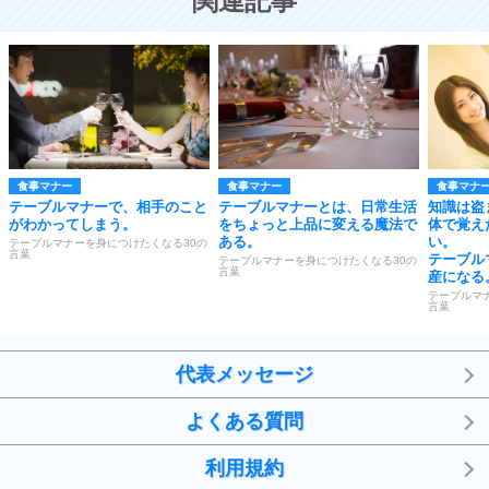
関連記事
食事マナー
食事マナー
食事マナ
テーブルマナーで、相手のこと
テーブルマナーとは、日常生活
知識は盗
がわかってしまう。
をちょっと上品に変える魔法で
体で覚え
ある。
い。
テーブルマナーを身につけたくなる30の
言葉
テーブル
テーブルマナーを身につけたくなる30の
言葉
産になる
テーブルマ
言葉
代表メッセージ
よくある質問
利用規約