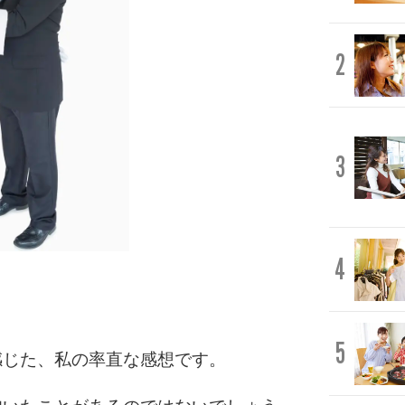
2
3
4
5
感じた、私の率直な感想です。