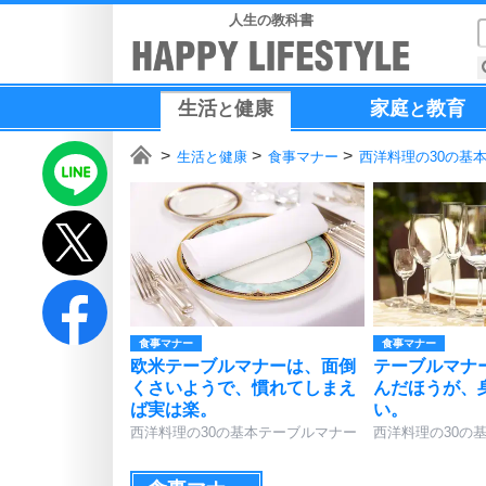
人生の教科書
生活
健康
家庭
教育
と
と
生活と健康
食事マナー
西洋料理の30の基
食事マナー
食事マナー
欧米テーブルマナーは、面倒
テーブルマナ
くさいようで、慣れてしまえ
んだほうが、
ば実は楽。
い。
西洋料理の30の基本テーブルマナー
西洋料理の30の