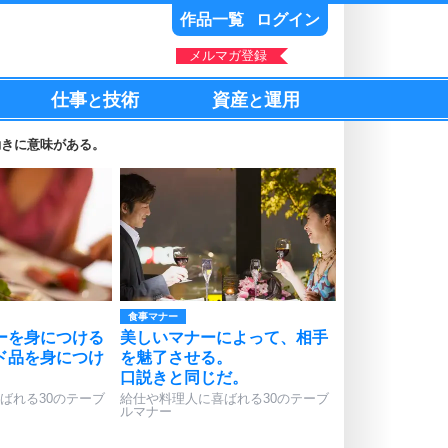
作品一覧
ログイン
メルマガ登録
仕事
技術
資産
運用
と
と
動きに意味がある。
食事マナー
ーを身につける
美しいマナーによって、相手
ド品を身につけ
を魅了させる。
口説きと同じだ。
ばれる30のテーブ
給仕や料理人に喜ばれる30のテーブ
ルマナー