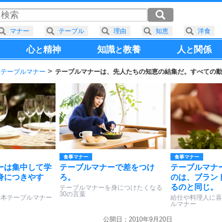
マナー
テーブル
理由
知恵
洋食
心
精神
知識
教養
人
関係
と
と
と
本テーブルマナー
テーブルマナーは、先人たちの知恵の結集だ。すべての
食事マナー
食事マナー
ーは集中して学
テーブルマナーで差をつけ
テーブルマナ
身につきやす
ろ。
のは、ブラン
るのと同じ。
テーブルマナーを身につけたくなる
30の言葉
基本テーブルマナー
給仕や料理人に喜
ルマナー
公開日：2010年9月20日