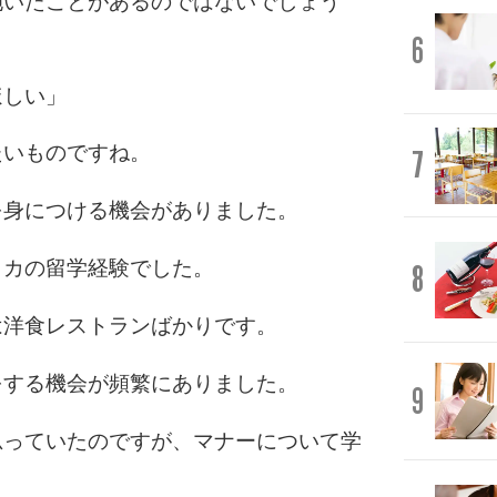
抱いたことがあるのではないでしょう
6
ほしい」
たいものですね。
7
を身につける機会がありました。
リカの留学経験でした。
8
は洋食レストランばかりです。
をする機会が頻繁にありました。
9
思っていたのですが、マナーについて学
。