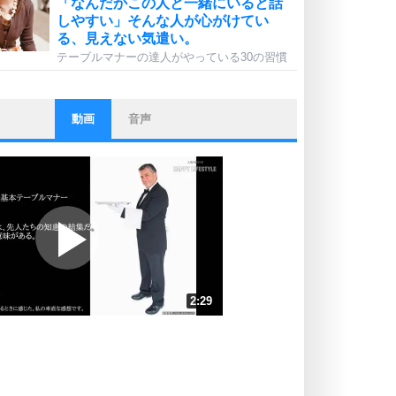
「なんだかこの人と一緒にいると話
しやすい」そんな人が心がけてい
る、見えない気遣い。
テーブルマナーの達人がやっている30の習慣
動画
音声
ストレス対策
他人と比べない。
いっそのこと、他人を見ない。
いらいらしない人になる30の方法
プラス思考
ポジティブになれない原因は、行動
しないから。
ポジティブ思考になる30の方法
ストレス対策
2:29
人生、なんとかなるもの。
気楽に生きる30の方法
速 （583KB 2分28秒）
速 （389KB 1分39秒）
自分磨き
器の大きい人は、怒りを優しさで表
速 （292KB 1分14秒）