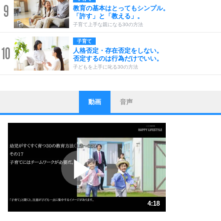
9
教育の基本はとってもシンプル。
「許す」と「教える」。
子育て上手な親になる30の方法
子育て
10
人格否定・存在否定をしない。
否定するのは行為だけでいい。
子どもを上手に叱る30の方法
動画
音声
ストレス対策
1
他人と比べない。
いっそのこと、他人を見ない。
いらいらしない人になる30の方法
プラス思考
2
ポジティブになれない原因は、行動しないから。
ポジティブ思考になる30の方法
ストレス対策
3
人生、なんとかなるもの。
4:18
気楽に生きる30の方法