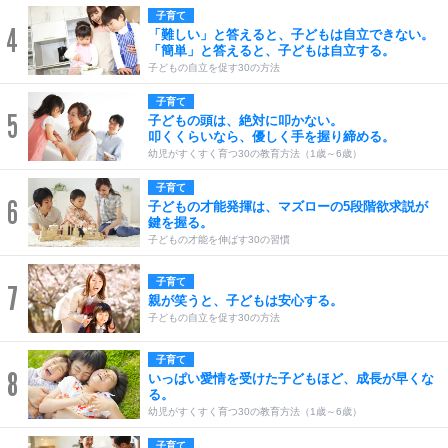
子育て
4
「難しい」と答えると、子どもは自立できない。
「簡単」と答えると、子どもは自立する。
子どもの自立を促す30の方法
子育て
5
子どもの頭は、絶対に叩かない。
叩くくらいなら、優しく手を握り締める。
幼児がすくすく育つ30の教育方法（1歳～6歳）
子育て
6
子どもの才能発揮は、マズローの5段階欲求説が
鍵を握る。
子どもの才能を伸ばす30の習慣
子育て
7
親が笑うと、子どもは安心する。
子どもの自立を促す30の方法
子育て
8
いっぱい愛情を受けた子どもほど、成長が早くな
る。
幼児がすくすく育つ30の教育方法（1歳～6歳）
子育て