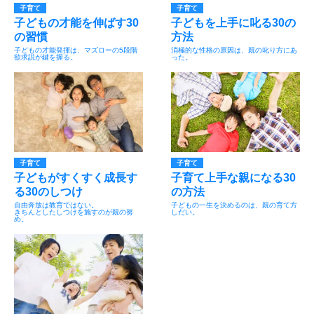
子育て
子育て
子どもの才能を伸ばす30
子どもを上手に叱る30の
の習慣
方法
子どもの才能発揮は、マズローの5段階
消極的な性格の原因は、親の叱り方にあ
欲求説が鍵を握る。
った。
子育て
子育て
子どもがすくすく成長す
子育て上手な親になる30
る30のしつけ
の方法
自由奔放は教育ではない。
子どもの一生を決めるのは、親の育て方
きちんとしたしつけを施すのが親の努
しだい。
め。