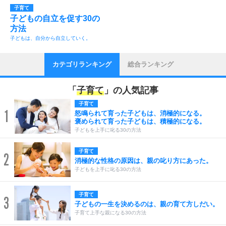
子育て
子どもの自立を促す30の
方法
子どもは、自分から自立していく。
カテゴリランキング
総合ランキング
「
子育て
」の人気記事
子育て
1
怒鳴られて育った子どもは、消極的になる。
褒められて育った子どもは、積極的になる。
子どもを上手に叱る30の方法
子育て
2
消極的な性格の原因は、親の叱り方にあった。
子どもを上手に叱る30の方法
子育て
3
子どもの一生を決めるのは、親の育て方しだい。
子育て上手な親になる30の方法