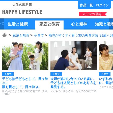
人生の教科書
作品一覧
ログイン
メルマガ登録
生活
と
健康
家庭
と
教育
心
と
精神
知識
と
教
家庭と教育
子育て
幼児がすくすく育つ30の教育方法（1歳～6
子育て
子育て
子育て
子どもは子どもとして、日々学
夫婦が協力し合っている姿に、
いずれ自
ぶ。
子どもは人間としてのあり方を
に、親は
親も親として、日々学ぶ。
発見する。
子育て上手
幼児がすくすく育つ30の教育方法（1歳
子どもの「生きる力」を育てる30の方法
～6歳）