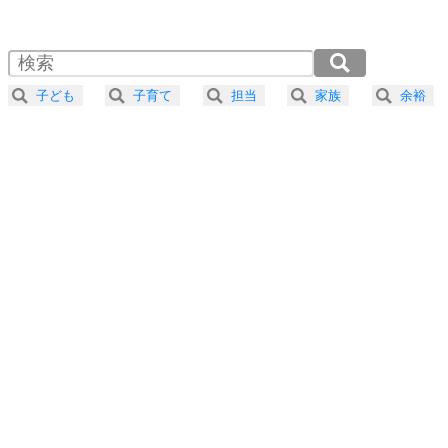
1.0倍速 （1009KB 4分18秒）
1.5倍速 （673KB 2分52秒）
自分磨き
4
器の大きい人は、怒りを優しさで表現する。
2.0倍速 （505KB 2分9秒）
器の大きい人になる30の方法
2.5倍速 （404KB 1分43秒）
子ども
子育て
担当
家族
余裕
3.0倍速 （337KB 1分26秒）
プラス思考
5
ネガティブな人は、複雑に考える。
3.5倍速 （289KB 1分13秒）
ポジティブな人は、シンプルに考える。
4.0倍速 （253KB 1分4秒）
ポジティブ思考になる30の方法
ストレス対策
6
価値観を捨てると、いらいらも消える。
いらいらしない人になる30の方法
プラス思考
7
気持ちはなくていいから、とにかく癖にしてしま
う。
ポジティブ思考になる30の方法
自分磨き
8
いらない物は、徹底的に捨てる。
気品と美しさを身につける30の方法