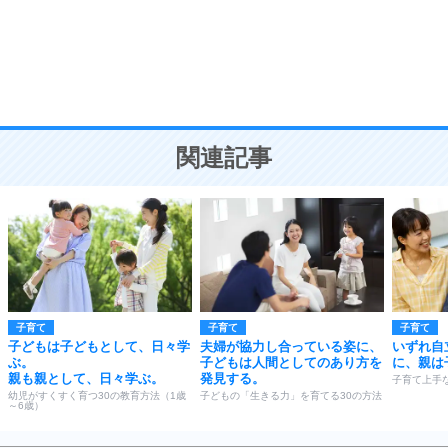
勉強法
9
謙虚な人こそ、本当に強い人。
頭の使い方がうまくなる30の方法
恋愛学
10
人を好きになったら、まず相手を徹底的に信じる
ことが大切。
恋する人が知っておきたい30の大切なこと
関連記事
子育て
子育て
子育て
子どもは子どもとして、日々学
夫婦が協力し合っている姿に、
いずれ自
ぶ。
子どもは人間としてのあり方を
に、親は
親も親として、日々学ぶ。
発見する。
子育て上手
幼児がすくすく育つ30の教育方法（1歳
子どもの「生きる力」を育てる30の方法
～6歳）