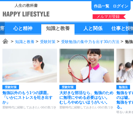
人生の教科書
作品一覧
ログイン
メルマガ登録
育
心
と
精神
知識
と
教養
人
と
関係
仕事
と
技
知識と教養
受験対策
受験勉強の集中力を出す30の方法
勉強
受験対策
受験対策
勉強法
勉強以外のもう1つの課題。
大好きな部活なら、勉強のため
勉強をす
「いかにストレスを吐き出す
に無理にやめる必要はない。
のは嘘。
か」
むしろやめないほうがいい。
勉強をす
る。
受験時代に経験しておきたい30の気づき
受験時代に経験しておきたい30の気づき
明るい未来