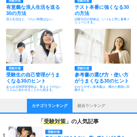
受験対策
受験対策
有意義な浪人生活を送る
テスト本番に強くなる30
30の方法
の方法
浪人生活ほど、つらい時期はない。
試験当日の朝食は、いつもと同じ食事メ
ニューにする。
受験対策
受験対策
受験生の自己管理がうま
参考書の選び方・使い方
くなる30のヒント
がうまくなる30のヒント
あらゆる時間管理術は、変えようのない
わかりやすい参考書は、優れた教師に匹
リズムに合わせることから始まる。
敵する。
カテゴリランキング
総合ランキング
「
受験対策
」の人気記事
受験対策