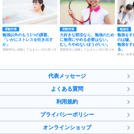
受験対策
受験対策
勉強法
勉強以外のもう1つの課題。
大好きな部活なら、勉強のため
勉強をす
「いかにストレスを吐き出す
に無理にやめる必要はない。
のは嘘。
か」
むしろやめないほうがいい。
勉強をす
る。
受験時代に経験しておきたい30の気づき
受験時代に経験しておきたい30の気づき
明るい未来
代表メッセージ
よくある質問
利用規約
プライバシーポリシー
オンラインショップ