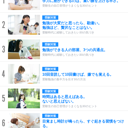
1
学力に差ができるのは、重い腰を上げる早さ。
受験生の自己管理がうまくなる30のヒント
受験対策
2
勉強が大変だと思ったら、勘違い。
勉強ほど、贅沢なことはない。
受験時代に経験しておきたい30の気づき
受験対策
3
勉強ができる人の部屋、3つの共通点。
受験時代に経験しておきたい30の気づき
受験対策
4
10回音読して10回書けば、嫌でも覚える。
受験勉強の集中力を出す30の方法
受験対策
5
時間はあると思えばある。
ないと思えばない。
受験生の自己管理がうまくなる30のヒント
受験対策
6
目覚まし時計が鳴ったら、すぐ起きる習慣をつけ
る。