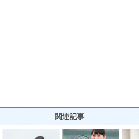
いらいらしない人になる30の方法
プラス思考
7
気持ちはなくていいから、とにかく癖にしてしま
う。
ポジティブ思考になる30の方法
自分磨き
8
いらない物は、徹底的に捨てる。
気品と美しさを身につける30の方法
勉強法
9
謙虚な人こそ、本当に強い人。
頭の使い方がうまくなる30の方法
恋愛学
10
人を好きになったら、まず相手を徹底的に信じる
ことが大切。
恋する人が知っておきたい30の大切なこと
関連記事