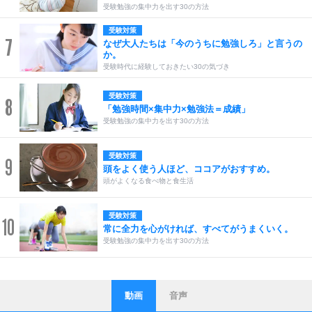
受験勉強の集中力を出す30の方法
受験対策
7
なぜ大人たちは「今のうちに勉強しろ」と言うの
か。
受験時代に経験しておきたい30の気づき
受験対策
8
「勉強時間×集中力×勉強法＝成績」
受験勉強の集中力を出す30の方法
受験対策
9
頭をよく使う人ほど、ココアがおすすめ。
頭がよくなる食べ物と食生活
受験対策
10
常に全力を心がければ、すべてがうまくいく。
受験勉強の集中力を出す30の方法
動画
音声
ストレス対策