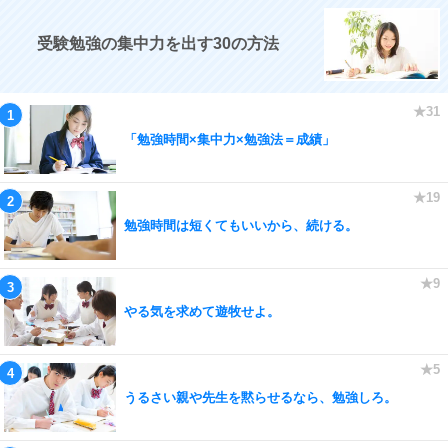
受験勉強の集中力を出す30の方法
「勉強時間×集中力×勉強法＝成績」
勉強時間は短くてもいいから、続ける。
やる気を求めて遊牧せよ。
うるさい親や先生を黙らせるなら、勉強しろ。