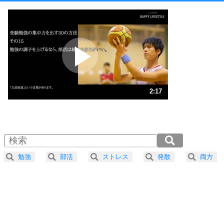
1
他人と比べない。
いっそのこと、他人を見ない。
いらいらしない人になる30の方法
プラス思考
2
ポジティブになれない原因は、行動しないから。
ポジティブ思考になる30の方法
ストレス対策
3
人生、なんとかなるもの。
2:17
気楽に生きる30の方法
1.0倍速 （538KB 2分17秒）
1.5倍速 （359KB 1分31秒）
自分磨き
4
器の大きい人は、怒りを優しさで表現する。
2.0倍速 （269KB 1分8秒）
器の大きい人になる30の方法
2.5倍速 （216KB 54秒）
勉強
部活
ストレス
発散
両方
3.0倍速 （180KB 45秒）
プラス思考
5
ネガティブな人は、複雑に考える。
3.5倍速 （154KB 39秒）
ポジティブな人は、シンプルに考える。
4.0倍速 （135KB 34秒）
ポジティブ思考になる30の方法
ストレス対策
6
価値観を捨てると、いらいらも消える。