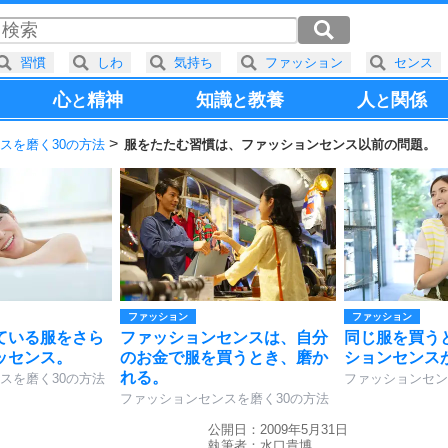
習慣
しわ
気持ち
ファッション
センス
心
精神
知識
教養
人
関係
と
と
と
スを磨く30の方法
服をたたむ習慣は、ファッションセンス以前の問題。
ファッション
ファッション
ている服をさら
ファッションセンスは、自分
同じ服を買う
ッセンス。
のお金で服を買うとき、磨か
ションセンス
れる。
スを磨く30の方法
ファッションセン
ファッションセンスを磨く30の方法
公開日：2009年5月31日
執筆者：
水口貴博