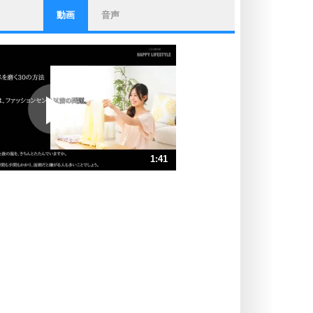
動画
音声
ストレス対策
他人と比べない。
いっそのこと、他人を見ない。
いらいらしない人になる30の方法
プラス思考
ポジティブになれない原因は、行動
しないから。
ポジティブ思考になる30の方法
ストレス対策
1:41
人生、なんとかなるもの。
気楽に生きる30の方法
速 （397KB 1分41秒）
速 （265KB 1分7秒）
自分磨き
器の大きい人は、怒りを優しさで表
速 （199KB 50秒）
現する。
速 （159KB 40秒）
器の大きい人になる30の方法
速 （133KB 33秒）
プラス思考
速 （114KB 28秒）
ネガティブな人は、複雑に考える。
速 （100KB 25秒）
ポジティブな人は、シンプルに考え