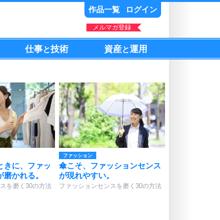
作品一覧
ログイン
メルマガ登録
仕事
技術
資産
運用
と
と
ファッション
ときに、ファッ
傘こそ、ファッションセンス
が磨かれる。
が現れやすい。
スを磨く30の方法
ファッションセンスを磨く30の方法