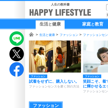
人生の教科書
生活
健康
家庭
教育
と
と
生活と健康
ファッション
ファッションセン
ファッション
ファッション
試着をせずに、購入しない。
笑顔こそ、着
に輝かせるエ
ファッションセンスを磨く30の方法
ファッションセン
ファッション