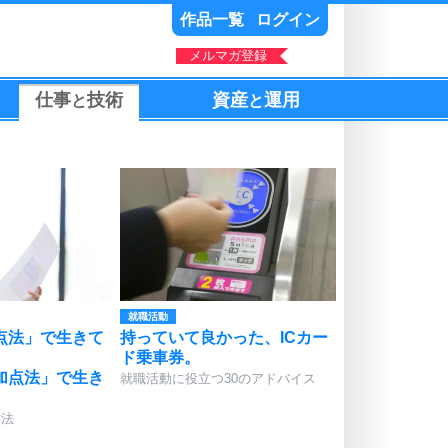
作品一覧
ログイン
メルマガ登録
仕事
技術
資産
運用
と
と
就職活動
点法」で生きて
持っていて良かった、ICカー
ド乗車券。
加点法」で生き
就職活動に役立つ30のアドバイス
方法