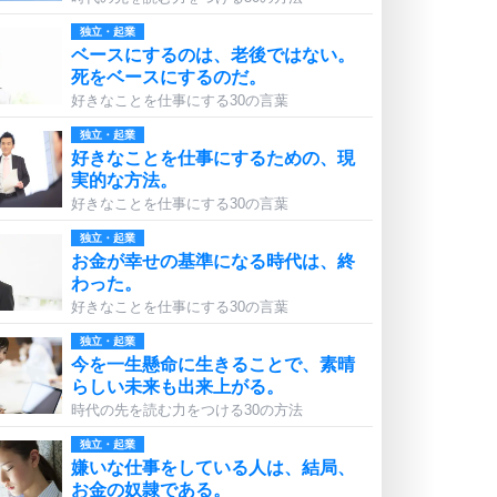
独立・起業
ベースにするのは、老後ではない。
死をベースにするのだ。
好きなことを仕事にする30の言葉
独立・起業
好きなことを仕事にするための、現
実的な方法。
好きなことを仕事にする30の言葉
独立・起業
お金が幸せの基準になる時代は、終
わった。
好きなことを仕事にする30の言葉
独立・起業
今を一生懸命に生きることで、素晴
らしい未来も出来上がる。
時代の先を読む力をつける30の方法
独立・起業
嫌いな仕事をしている人は、結局、
お金の奴隷である。