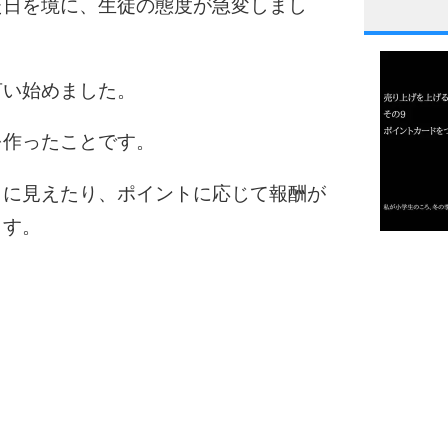
た日を境に、生徒の態度が急変しまし
1
言い始めました。
2
を作ったことです。
目に見えたり、ポイントに応じて報酬が
3
ます。
1.0倍
1.5倍
4
2.0倍
2.5倍
3.0倍
3.5倍
5
4.0倍