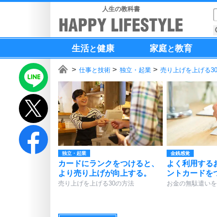
人生の教科書
生活
健康
家庭
教育
と
と
仕事と技術
独立・起業
売り上げを上げる3
独立・起業
金銭感覚
カードにランクをつけると、
よく利用する
より売り上げが向上する。
ントカードを
売り上げを上げる30の方法
お金の無駄遣いを