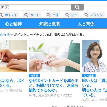
ポイント
カード
生徒
先生
マラソン
心
精神
知識
教養
人
関係
と
と
と
0の方法
ポイントカードをつくれば、売り上げが向上する。
時間術
心の健康
お店なら、ポイ
なぜポイントカードを減らす
暗い人は「減
つくる。
と、時間だけでなく、お金も
いる。
節約できるのか。
明るい人は「
なくす30の方法
ている。
時間とお金を節約する30の方法
初心に返る30の