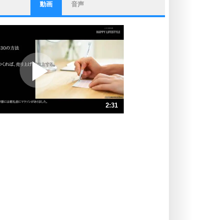
動画
音声
ストレス対策
他人と比べない。
いっそのこと、他人を見ない。
いらいらしない人になる30の方法
プラス思考
ポジティブになれない原因は、行動
しないから。
ポジティブ思考になる30の方法
ストレス対策
2:31
人生、なんとかなるもの。
気楽に生きる30の方法
速 （594KB 2分31秒）
速 （396KB 1分41秒）
自分磨き
器の大きい人は、怒りを優しさで表
速 （297KB 1分15秒）
現する。
速 （238KB 1分0秒）
器の大きい人になる30の方法
速 （199KB 50秒）
プラス思考
速 （170KB 43秒）
ネガティブな人は、複雑に考える。
速 （149KB 37秒）
ポジティブな人は、シンプルに考え
る。