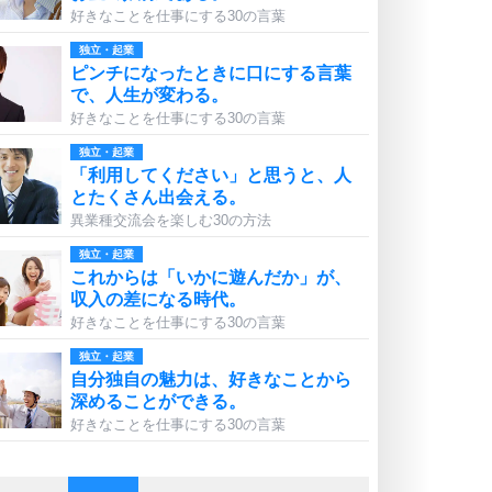
好きなことを仕事にする30の言葉
独立・起業
ピンチになったときに口にする言葉
で、人生が変わる。
好きなことを仕事にする30の言葉
独立・起業
「利用してください」と思うと、人
とたくさん出会える。
異業種交流会を楽しむ30の方法
独立・起業
これからは「いかに遊んだか」が、
収入の差になる時代。
好きなことを仕事にする30の言葉
独立・起業
自分独自の魅力は、好きなことから
深めることができる。
好きなことを仕事にする30の言葉