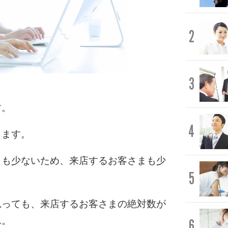
2
3
す。
4
ります。
りも少ないため、来店するお客さまも少
5
思っても、来店するお客さまの絶対数が
ん。
6