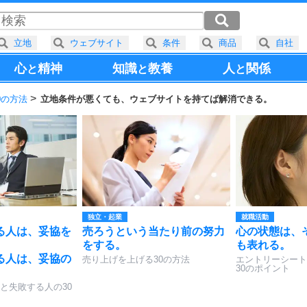
立地
ウェブサイト
条件
商品
自社
心
精神
知識
教養
人
関係
と
と
と
0の方法
立地条件が悪くても、ウェブサイトを持てば解消できる。
独立・起業
就職活動
る人は、妥協を
売ろうという当たり前の努力
心の状態は、
。
をする。
も表れる。
る人は、妥協の
売り上げを上げる30の方法
エントリーシート
30のポイント
と失敗する人の30