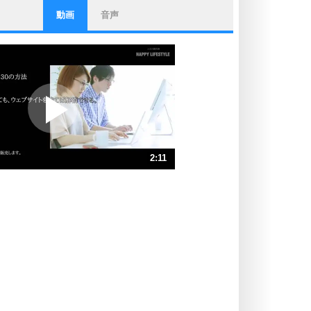
動画
音声
ストレス対策
他人と比べない。
いっそのこと、他人を見ない。
いらいらしない人になる30の方法
プラス思考
ポジティブになれない原因は、行動
しないから。
ポジティブ思考になる30の方法
ストレス対策
2:11
人生、なんとかなるもの。
気楽に生きる30の方法
速 （516KB 2分11秒）
速 （345KB 1分28秒）
自分磨き
器の大きい人は、怒りを優しさで表
速 （259KB 1分6秒）
現する。
速 （207KB 52秒）
器の大きい人になる30の方法
速 （173KB 44秒）
プラス思考
速 （148KB 37秒）
ネガティブな人は、複雑に考える。
速 （130KB 33秒）
ポジティブな人は、シンプルに考え