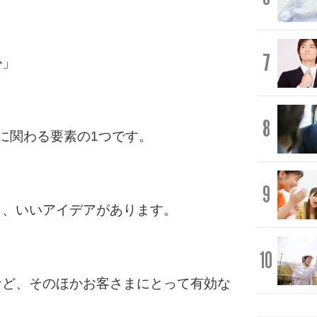
」
7
か」
8
に関わる要素の1つです。
9
く、いいアイデアがあります。
10
など、そのほかお客さまにとって有効な