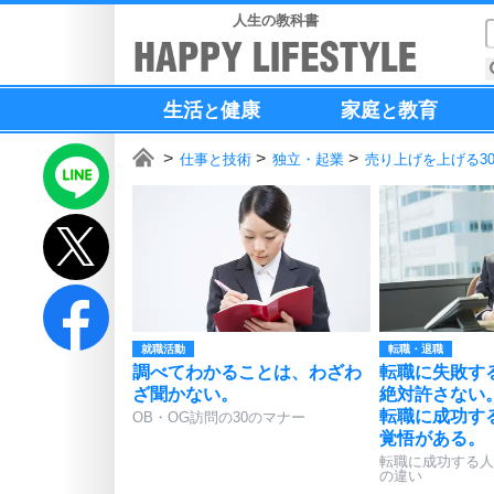
人生の教科書
生活
健康
家庭
教育
と
と
仕事と技術
独立・起業
売り上げを上げる3
就職活動
転職・退職
調べてわかることは、わざわ
転職に失敗す
ざ聞かない。
絶対許さない
転職に成功す
OB・OG訪問の30のマナー
覚悟がある。
転職に成功する人
の違い