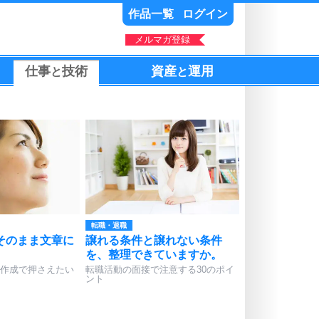
作品一覧
ログイン
メルマガ登録
仕事
技術
資産
運用
と
と
転職・退職
そのまま文章に
譲れる条件と譲れない条件
を、整理できていますか。
作成で押さえたい
転職活動の面接で注意する30のポイ
ント