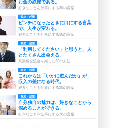
お金の奴隷である。
好きなことを仕事にする30の言葉
独立・起業
ピンチになったときに口にする言葉
で、人生が変わる。
好きなことを仕事にする30の言葉
独立・起業
「利用してください」と思うと、人
とたくさん出会える。
異業種交流会を楽しむ30の方法
独立・起業
これからは「いかに遊んだか」が、
収入の差になる時代。
好きなことを仕事にする30の言葉
独立・起業
自分独自の魅力は、好きなことから
深めることができる。
好きなことを仕事にする30の言葉