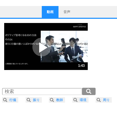
動画
音声
ストレス対策
1
他人と比べない。
いっそのこと、他人を見ない。
いらいらしない人になる30の方法
プラス思考
2
ポジティブになれない原因は、行動しないから。
ポジティブ思考になる30の方法
ストレス対策
3
人生、なんとかなるもの。
1:43
気楽に生きる30の方法
1.0倍速 （406KB 1分43秒）
1.5倍速 （271KB 1分9秒）
自分磨き
4
器の大きい人は、怒りを優しさで表現する。
2.0倍速 （203KB 51秒）
器の大きい人になる30の方法
2.5倍速 （163KB 41秒）
行儀
振り
教師
環境
周り
3.0倍速 （136KB 34秒）
プラス思考
5
ネガティブな人は、複雑に考える。
3.5倍速 （117KB 29秒）
ポジティブな人は、シンプルに考える。
ポジティブ思考になる30の方法