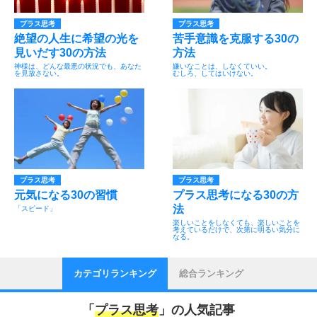
プラス思考
プラス思考
絶望の人生に希望の光を
苦手意識を克服する30の
見いだす30の方法
方法
神様は、どんな最悪の状況でも、あなた
嫌いなことは、しなくていい。
を見放さない。
むしろ、してはいけない。
プラス思考
プラス思考
元気になる30の習慣
プラス思考になる30の方
法
「スピード」
楽しいことをしなくても、楽しいことを
考えているだけで、次第に明るい気分に
なる。
カテゴリランキング
総合ランキング
「
プラス思考
」の人気記事