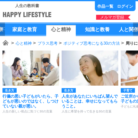
人生の教科書
作品一覧
ログイン
メルマガ登録
康
家庭
と
教育
心
と
精神
知識
と
教養
人
と
関
心と精神
プラス思考
ポジティブ思考になる30の方法
周りに
生き方
生き方
子育て
行儀の悪い子どもがいたら、子
人生があなたにいちばん望んで
ご近所か
どもが悪いのではなく、しつけ
いることは、幸せになってもら
子どもの
ていない親が悪い。
うこと。
子どもに礼
人生の新しい視点に気づく30の言葉
人生に希望を持って生きる30の言葉