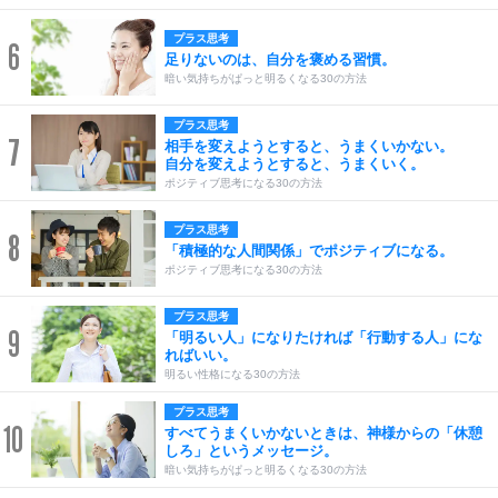
プラス思考
6
足りないのは、自分を褒める習慣。
暗い気持ちがぱっと明るくなる30の方法
プラス思考
7
相手を変えようとすると、うまくいかない。
自分を変えようとすると、うまくいく。
ポジティブ思考になる30の方法
プラス思考
8
「積極的な人間関係」でポジティブになる。
ポジティブ思考になる30の方法
プラス思考
9
「明るい人」になりたければ「行動する人」にな
ればいい。
明るい性格になる30の方法
プラス思考
10
すべてうまくいかないときは、神様からの「休憩
しろ」というメッセージ。
暗い気持ちがぱっと明るくなる30の方法