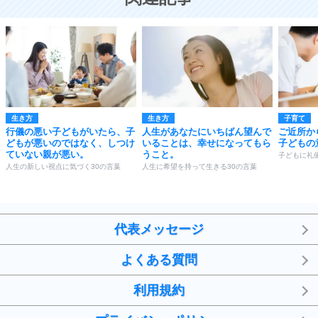
生き方
生き方
子育て
行儀の悪い子どもがいたら、子
人生があなたにいちばん望んで
ご近所か
どもが悪いのではなく、しつけ
いることは、幸せになってもら
子どもの
ていない親が悪い。
うこと。
子どもに礼
人生の新しい視点に気づく30の言葉
人生に希望を持って生きる30の言葉
代表メッセージ
よくある質問
利用規約