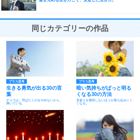
同じカテゴリーの作品
プラス思考
プラス思考
生きる勇気が出る30の言
暗い気持ちがぱっと明る
葉
くなる30の方法
チョウは、羽ばたくのをやめないから、
見返りを期待しないほうが落ち込みにく
輝いている。
くなる。