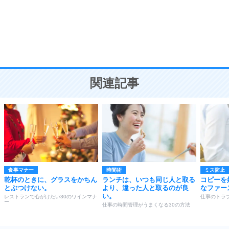
勉強法
9
謙虚な人こそ、本当に強い人。
頭の使い方がうまくなる30の方法
恋愛学
10
人を好きになったら、まず相手を徹底的に信じる
ことが大切。
恋する人が知っておきたい30の大切なこと
関連記事
食事マナー
時間術
ミス防止
乾杯のときに、グラスをかちん
ランチは、いつも同じ人と取る
コピーを
とぶつけない。
より、違った人と取るのが良
なファー
い。
レストランで心がけたい30のワインマナ
仕事のトラ
ー
仕事の時間管理がうまくなる30の方法