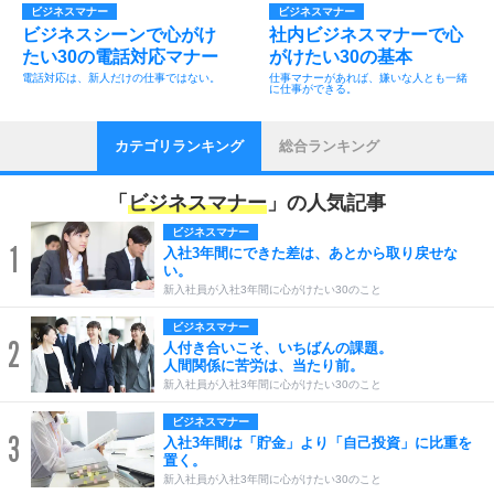
ビジネスマナー
ビジネスマナー
ビジネスシーンで心がけ
社内ビジネスマナーで心
たい30の電話対応マナー
がけたい30の基本
電話対応は、新人だけの仕事ではない。
仕事マナーがあれば、嫌いな人とも一緒
に仕事ができる。
カテゴリランキング
総合ランキング
「
ビジネスマナー
」の人気記事
ビジネスマナー
1
入社3年間にできた差は、あとから取り戻せな
い。
新入社員が入社3年間に心がけたい30のこと
ビジネスマナー
2
人付き合いこそ、いちばんの課題。
人間関係に苦労は、当たり前。
新入社員が入社3年間に心がけたい30のこと
ビジネスマナー
3
入社3年間は「貯金」より「自己投資」に比重を
置く。
新入社員が入社3年間に心がけたい30のこと