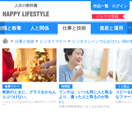
人生の教科書
作品一覧
ログイン
メルマガ登録
知識
と
教養
人
と
関係
仕事
と
技術
資産
と
運用
仕事と技術
ビジネスマナー
ビジネスシーンで心がけたい30の
食事マナー
時間術
ミス防止
乾杯のときに、グラスをかちん
ランチは、いつも同じ人と取る
コピーを
とぶつけない。
より、違った人と取るのが良
なファー
い。
レストランで心がけたい30のワインマナ
仕事のトラ
ー
仕事の時間管理がうまくなる30の方法