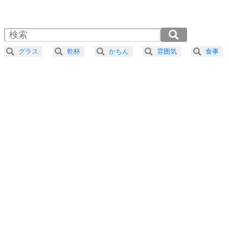
1.0倍速 （461KB 1分57秒）
1.5倍速 （307KB 1分18秒）
自分磨き
4
器の大きい人は、怒りを優しさで表現する。
2.0倍速 （231KB 58秒）
器の大きい人になる30の方法
2.5倍速 （185KB 47秒）
グラス
乾杯
かちん
雰囲気
食事
3.0倍速 （154KB 39秒）
プラス思考
5
ネガティブな人は、複雑に考える。
3.5倍速 （132KB 33秒）
ポジティブな人は、シンプルに考える。
4.0倍速 （116KB 29秒）
ポジティブ思考になる30の方法
ストレス対策
6
価値観を捨てると、いらいらも消える。
いらいらしない人になる30の方法
プラス思考
7
気持ちはなくていいから、とにかく癖にしてしま
う。
ポジティブ思考になる30の方法
自分磨き
8
いらない物は、徹底的に捨てる。
気品と美しさを身につける30の方法