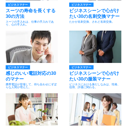
ビジネスマナー
ビジネスマナー
スーツの寿命を長くする
ビジネスシーンで心がけ
30の方法
たい30の名刺交換マナー
スーツの手入れは、仕事の手入れであ
たかが名刺交換、されど名刺交換。
り、心の手入れ。
ビジネスマナー
ビジネスマナー
感じのいい電話対応の30
ビジネスシーンで心がけ
のマナー
たい30の服装マナー
携帯電話が登場して、待ち合わせにずぼ
ビジネスにおける身だしなみは、性格、
らな人間が増えた。
信用、評価に関わる。