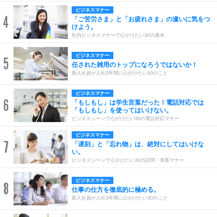
ビジネスマナー
4
「ご苦労さま」と「お疲れさま」の違いに気をつ
けよう。
社内ビジネスマナーで心がけたい30の基本
ビジネスマナー
5
任された雑用のトップになろうではないか！
新入社員が入社3年間に心がけたい30のこと
ビジネスマナー
6
「もしもし」は学生言葉だった！電話対応では
「もしもし」を使ってはいけない。
ビジネスシーンで心がけたい30の電話対応マナー
ビジネスマナー
7
「遅刻」と「忘れ物」は、絶対にしてはいけな
い。
ビジネスシーンで心がけたい30の訪問・来客マナー
ビジネスマナー
8
仕事の仕方を徹底的に極める。
新入社員が入社3年間に心がけたい30のこと