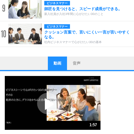
ビジネスマナー
9
師匠を見つけると、スピード成長ができる。
新入社員が入社3年間に心がけたい30のこと
ビジネスマナー
10
クッション言葉で、言いにくい一言が言いやすく
なる。
社内ビジネスマナーで心がけたい30の基本
動画
音声
ストレス対策
1
他人と比べない。
いっそのこと、他人を見ない。
いらいらしない人になる30の方法
プラス思考
2
ポジティブになれない原因は、行動しないから。
ポジティブ思考になる30の方法
ストレス対策
3
人生、なんとかなるもの。
1:57
気楽に生きる30の方法