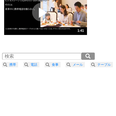
プラス思考
2
ポジティブになれない原因は、行動しないから。
ポジティブ思考になる30の方法
ストレス対策
3
人生、なんとかなるもの。
1:41
気楽に生きる30の方法
1.0倍速 （397KB 1分41秒）
1.5倍速 （265KB 1分7秒）
自分磨き
4
器の大きい人は、怒りを優しさで表現する。
2.0倍速 （199KB 50秒）
器の大きい人になる30の方法
2.5倍速 （159KB 40秒）
携帯
電話
食事
メール
テーブル
3.0倍速 （133KB 33秒）
プラス思考
5
ネガティブな人は、複雑に考える。
3.5倍速 （114KB 29秒）
ポジティブな人は、シンプルに考える。
4.0倍速 （100KB 25秒）
ポジティブ思考になる30の方法
ストレス対策
6
価値観を捨てると、いらいらも消える。
いらいらしない人になる30の方法
プラス思考