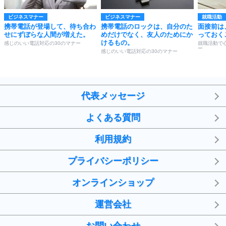
ビジネスマナー
ビジネスマナー
就職活動
携帯電話が登場して、待ち合わ
携帯電話のロックは、自分のた
面接前は
せにずぼらな人間が増えた。
めだけでなく、友人のためにか
っておく
けるもの。
感じのいい電話対応の30のマナー
就職活動で
ー
感じのいい電話対応の30のマナー
代表メッセージ
よくある質問
利用規約
プライバシーポリシー
オンラインショップ
運営会社