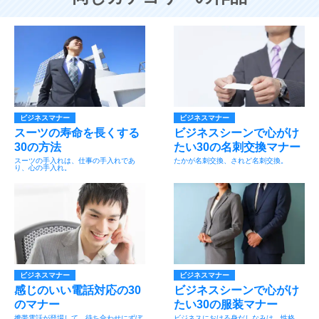
ビジネスマナー
ビジネスマナー
スーツの寿命を長くする
ビジネスシーンで心がけ
30の方法
たい30の名刺交換マナー
スーツの手入れは、仕事の手入れであ
たかが名刺交換、されど名刺交換。
り、心の手入れ。
ビジネスマナー
ビジネスマナー
感じのいい電話対応の30
ビジネスシーンで心がけ
のマナー
たい30の服装マナー
携帯電話が登場して、待ち合わせにずぼ
ビジネスにおける身だしなみは、性格、