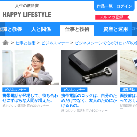
人生の教科書
作品一覧
ログイン
メルマガ登録
知識
と
教養
人
と
関係
仕事
と
技術
資産
と
運用
仕事と技術
ビジネスマナー
ビジネスシーンで心がけたい30の
ビジネスマナー
ビジネスマナー
就職活動
携帯電話が登場して、待ち合わ
携帯電話のロックは、自分のた
面接前は
せにずぼらな人間が増えた。
めだけでなく、友人のためにか
っておく
けるもの。
感じのいい電話対応の30のマナー
就職活動で
ー
感じのいい電話対応の30のマナー