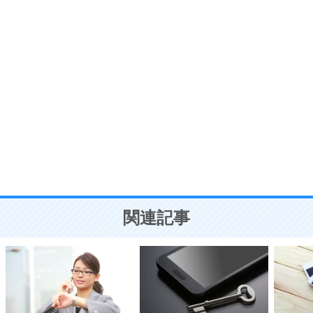
7
気持ちはなくていいから、とにかく癖にしてしま
う。
ポジティブ思考になる30の方法
自分磨き
8
いらない物は、徹底的に捨てる。
気品と美しさを身につける30の方法
勉強法
9
謙虚な人こそ、本当に強い人。
頭の使い方がうまくなる30の方法
恋愛学
10
人を好きになったら、まず相手を徹底的に信じる
ことが大切。
恋する人が知っておきたい30の大切なこと
関連記事