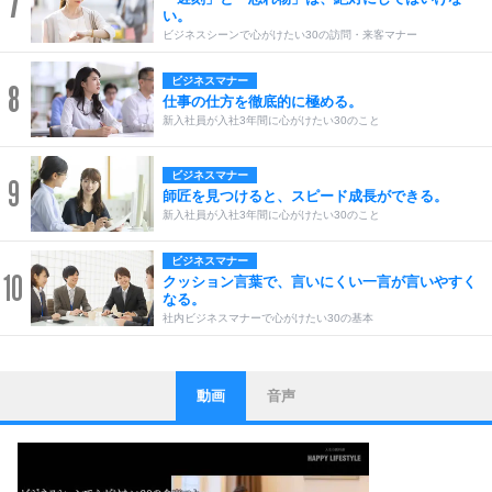
7
い。
ビジネスシーンで心がけたい30の訪問・来客マナー
ビジネスマナー
8
仕事の仕方を徹底的に極める。
新入社員が入社3年間に心がけたい30のこと
ビジネスマナー
9
師匠を見つけると、スピード成長ができる。
新入社員が入社3年間に心がけたい30のこと
ビジネスマナー
10
クッション言葉で、言いにくい一言が言いやすく
なる。
社内ビジネスマナーで心がけたい30の基本
動画
音声
ストレス対策
1
他人と比べない。
いっそのこと、他人を見ない。
いらいらしない人になる30の方法