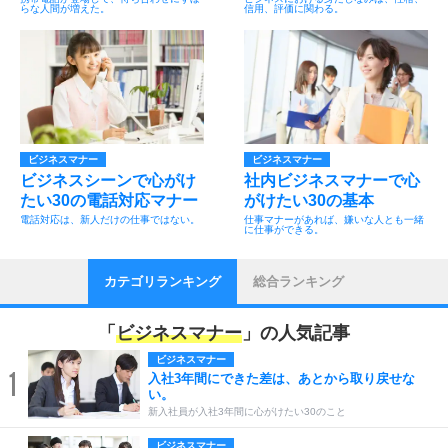
らな人間が増えた。
信用、評価に関わる。
ビジネスマナー
ビジネスマナー
ビジネスシーンで心がけ
社内ビジネスマナーで心
たい30の電話対応マナー
がけたい30の基本
電話対応は、新人だけの仕事ではない。
仕事マナーがあれば、嫌いな人とも一緒
に仕事ができる。
カテゴリランキング
総合ランキング
「
ビジネスマナー
」の人気記事
ビジネスマナー
1
入社3年間にできた差は、あとから取り戻せな
い。
新入社員が入社3年間に心がけたい30のこと
ビジネスマナー