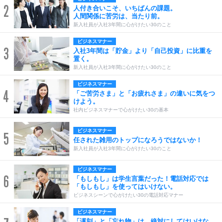
2
人付き合いこそ、いちばんの課題。
人間関係に苦労は、当たり前。
新入社員が入社3年間に心がけたい30のこと
ビジネスマナー
3
入社3年間は「貯金」より「自己投資」に比重を
置く。
新入社員が入社3年間に心がけたい30のこと
ビジネスマナー
4
「ご苦労さま」と「お疲れさま」の違いに気をつ
けよう。
社内ビジネスマナーで心がけたい30の基本
ビジネスマナー
5
任された雑用のトップになろうではないか！
新入社員が入社3年間に心がけたい30のこと
ビジネスマナー
6
「もしもし」は学生言葉だった！電話対応では
「もしもし」を使ってはいけない。
ビジネスシーンで心がけたい30の電話対応マナー
ビジネスマナー
「遅刻」と「忘れ物」は、絶対にしてはいけな