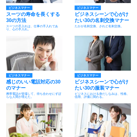
ビジネスマナー
ビジネスマナー
スーツの寿命を長くする
ビジネスシーンで心がけ
30の方法
たい30の名刺交換マナー
スーツの手入れは、仕事の手入れであ
たかが名刺交換、されど名刺交換。
り、心の手入れ。
ビジネスマナー
ビジネスマナー
感じのいい電話対応の30
ビジネスシーンで心がけ
のマナー
たい30の服装マナー
携帯電話が登場して、待ち合わせにずぼ
ビジネスにおける身だしなみは、性格、
らな人間が増えた。
信用、評価に関わる。