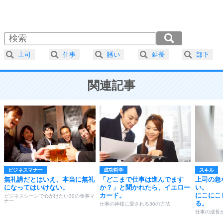
1.0倍速 （490KB 2分5秒）
1.5倍速 （327KB 1分23秒）
自分磨き
4
器の大きい人は、怒りを優しさで表現する。
2.0倍速 （245KB 1分2秒）
器の大きい人になる30の方法
2.5倍速 （196KB 50秒）
上司
仕事
誘い
延長
部下
3.0倍速 （164KB 41秒）
プラス思考
5
ネガティブな人は、複雑に考える。
3.5倍速 （141KB 35秒）
ポジティブな人は、シンプルに考える。
関連記事
4.0倍速 （123KB 31秒）
ポジティブ思考になる30の方法
ストレス対策
6
価値観を捨てると、いらいらも消える。
いらいらしない人になる30の方法
プラス思考
7
気持ちはなくていいから、とにかく癖にしてしま
う。
ビジネスマナー
成功哲学
スキル
ポジティブ思考になる30の方法
無礼講だとはいえ、本当に無礼
「どこまで仕事は進んでます
上司の急
になってはいけない。
か？」と聞かれたら、イエロー
い。
自分磨き
カード。
にこにこ
8
ビジネスシーンで心がけたい30の食事マ
ナー
いらない物は、徹底的に捨てる。
る。
仕事の神様に愛される30の方法
気品と美しさを身につける30の方法
仕事の成長