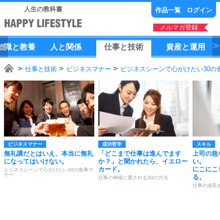
人生の教科書
作品一覧
ログイン
メルマガ登録
知識
と
教養
人
と
関係
仕事
と
技術
資産
と
運用
仕事と技術
ビジネスマナー
ビジネスシーンで心がけたい30の
ビジネスマナー
成功哲学
スキル
無礼講だとはいえ、本当に無礼
「どこまで仕事は進んでます
上司の急
になってはいけない。
か？」と聞かれたら、イエロー
い。
カード。
にこにこ
ビジネスシーンで心がけたい30の食事マ
ナー
る。
仕事の神様に愛される30の方法
仕事の成長