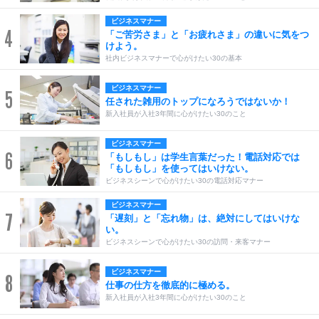
ビジネスマナー
4
「ご苦労さま」と「お疲れさま」の違いに気をつ
けよう。
社内ビジネスマナーで心がけたい30の基本
ビジネスマナー
5
任された雑用のトップになろうではないか！
新入社員が入社3年間に心がけたい30のこと
ビジネスマナー
6
「もしもし」は学生言葉だった！電話対応では
「もしもし」を使ってはいけない。
ビジネスシーンで心がけたい30の電話対応マナー
ビジネスマナー
7
「遅刻」と「忘れ物」は、絶対にしてはいけな
い。
ビジネスシーンで心がけたい30の訪問・来客マナー
ビジネスマナー
8
仕事の仕方を徹底的に極める。
新入社員が入社3年間に心がけたい30のこと