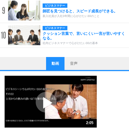
ビジネスマナー
9
師匠を見つけると、スピード成長ができる。
新入社員が入社3年間に心がけたい30のこと
ビジネスマナー
10
クッション言葉で、言いにくい一言が言いやすく
なる。
社内ビジネスマナーで心がけたい30の基本
動画
音声
ストレス対策
1
他人と比べない。
いっそのこと、他人を見ない。
いらいらしない人になる30の方法
プラス思考
2
ポジティブになれない原因は、行動しないから。
ポジティブ思考になる30の方法
ストレス対策
3
人生、なんとかなるもの。
2:05
気楽に生きる30の方法