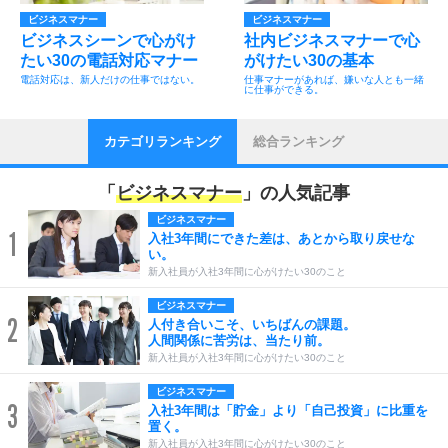
ビジネスマナー
ビジネスマナー
ビジネスシーンで心がけ
社内ビジネスマナーで心
たい30の電話対応マナー
がけたい30の基本
電話対応は、新人だけの仕事ではない。
仕事マナーがあれば、嫌いな人とも一緒
に仕事ができる。
カテゴリランキング
総合ランキング
「
ビジネスマナー
」の人気記事
ビジネスマナー
1
入社3年間にできた差は、あとから取り戻せな
い。
新入社員が入社3年間に心がけたい30のこと
ビジネスマナー
2
人付き合いこそ、いちばんの課題。
人間関係に苦労は、当たり前。
新入社員が入社3年間に心がけたい30のこと
ビジネスマナー
3
入社3年間は「貯金」より「自己投資」に比重を
置く。
新入社員が入社3年間に心がけたい30のこと