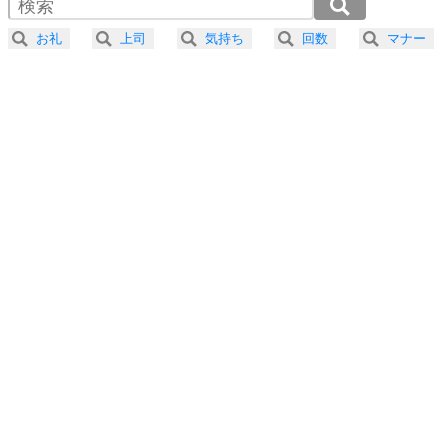
2.0倍速 （299KB 1分16秒）
器の大きい人になる30の方法
2.5倍速 （239KB 1分1秒）
お礼
上司
気持ち
回数
マナー
3.0倍速 （200KB 50秒）
プラス思考
5
ネガティブな人は、複雑に考える。
3.5倍速 （171KB 43秒）
ポジティブな人は、シンプルに考える。
4.0倍速 （150KB 38秒）
ポジティブ思考になる30の方法
ストレス対策
6
価値観を捨てると、いらいらも消える。
いらいらしない人になる30の方法
プラス思考
7
気持ちはなくていいから、とにかく癖にしてしま
う。
ポジティブ思考になる30の方法
自分磨き
8
いらない物は、徹底的に捨てる。
気品と美しさを身につける30の方法
勉強法
9
謙虚な人こそ、本当に強い人。
頭の使い方がうまくなる30の方法