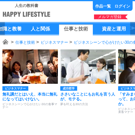
人生の教科書
作品一覧
ログイン
メルマガ登録
知識
と
教養
人
と
関係
仕事
と
技術
資産
と
運用
仕事と技術
ビジネスマナー
ビジネスシーンで心がけたい30の
ビジネスマナー
成功哲学
ビジネス
無礼講だとはいえ、本当に無礼
ささいなことにもお礼を言う人
「すみま
になってはいけない。
が、モテる。
って、お
か。
ビジネスシーンで心がけたい30の食事マ
夢を叶える30の方法
ナー
ビジネスシ
来客マナー