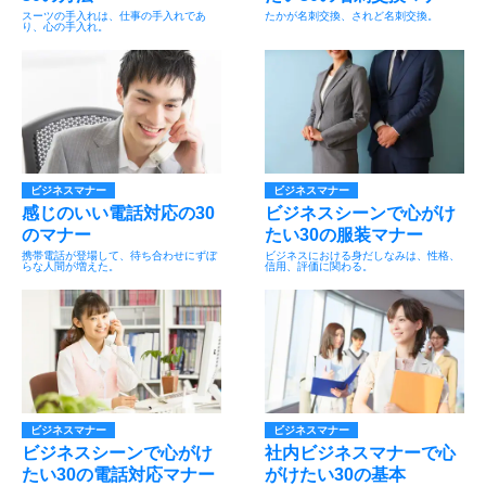
スーツの手入れは、仕事の手入れであ
たかが名刺交換、されど名刺交換。
り、心の手入れ。
ビジネスマナー
ビジネスマナー
感じのいい電話対応の30
ビジネスシーンで心がけ
のマナー
たい30の服装マナー
携帯電話が登場して、待ち合わせにずぼ
ビジネスにおける身だしなみは、性格、
らな人間が増えた。
信用、評価に関わる。
ビジネスマナー
ビジネスマナー
ビジネスシーンで心がけ
社内ビジネスマナーで心
たい30の電話対応マナー
がけたい30の基本