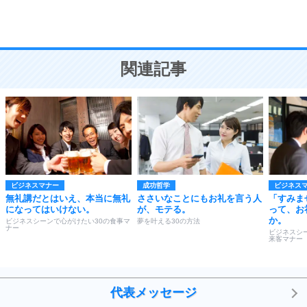
恋愛学
10
人を好きになったら、まず相手を徹底的に信じる
ことが大切。
恋する人が知っておきたい30の大切なこと
関連記事
ビジネスマナー
成功哲学
ビジネス
無礼講だとはいえ、本当に無礼
ささいなことにもお礼を言う人
「すみま
になってはいけない。
が、モテる。
って、お
か。
ビジネスシーンで心がけたい30の食事マ
夢を叶える30の方法
ナー
ビジネスシ
来客マナー
代表メッセージ