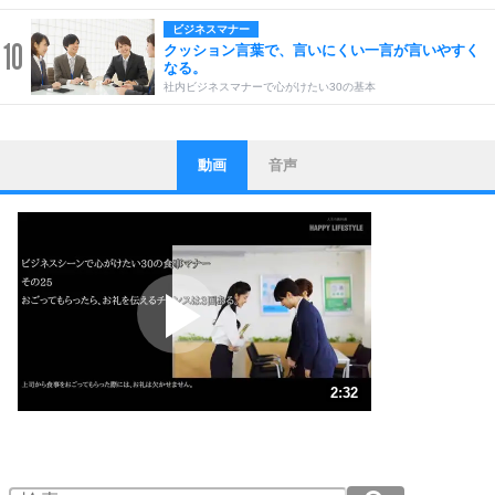
ビジネスマナー
10
クッション言葉で、言いにくい一言が言いやすく
なる。
社内ビジネスマナーで心がけたい30の基本
動画
音声
ストレス対策
1
他人と比べない。
いっそのこと、他人を見ない。
いらいらしない人になる30の方法
プラス思考
2
ポジティブになれない原因は、行動しないから。
ポジティブ思考になる30の方法
ストレス対策
3
人生、なんとかなるもの。
2:32
気楽に生きる30の方法
1.0倍速 （597KB 2分32秒）
1.5倍速 （398KB 1分41秒）
自分磨き
4
器の大きい人は、怒りを優しさで表現する。