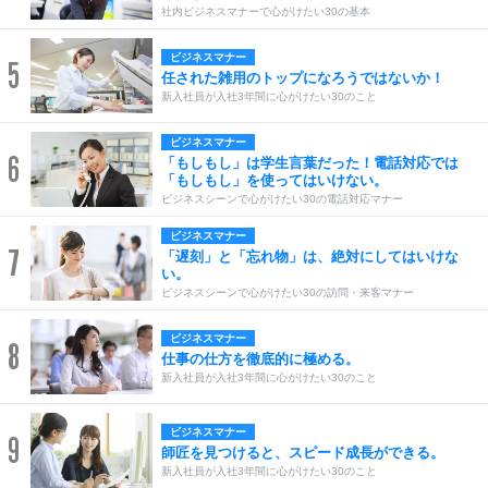
社内ビジネスマナーで心がけたい30の基本
ビジネスマナー
5
任された雑用のトップになろうではないか！
新入社員が入社3年間に心がけたい30のこと
ビジネスマナー
6
「もしもし」は学生言葉だった！電話対応では
「もしもし」を使ってはいけない。
ビジネスシーンで心がけたい30の電話対応マナー
ビジネスマナー
7
「遅刻」と「忘れ物」は、絶対にしてはいけな
い。
ビジネスシーンで心がけたい30の訪問・来客マナー
ビジネスマナー
8
仕事の仕方を徹底的に極める。
新入社員が入社3年間に心がけたい30のこと
ビジネスマナー
9
師匠を見つけると、スピード成長ができる。
新入社員が入社3年間に心がけたい30のこと