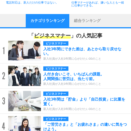
電話対応は、新人だけの仕事ではない。
仕事マナーがあれば、嫌いな人とも一緒
に仕事ができる。
カテゴリランキング
総合ランキング
「
ビジネスマナー
」の人気記事
ビジネスマナー
1
入社3年間にできた差は、あとから取り戻せな
い。
新入社員が入社3年間に心がけたい30のこと
ビジネスマナー
2
人付き合いこそ、いちばんの課題。
人間関係に苦労は、当たり前。
新入社員が入社3年間に心がけたい30のこと
ビジネスマナー
3
入社3年間は「貯金」より「自己投資」に比重を
置く。
新入社員が入社3年間に心がけたい30のこと
ビジネスマナー
4
「ご苦労さま」と「お疲れさま」の違いに気をつ
けよう。