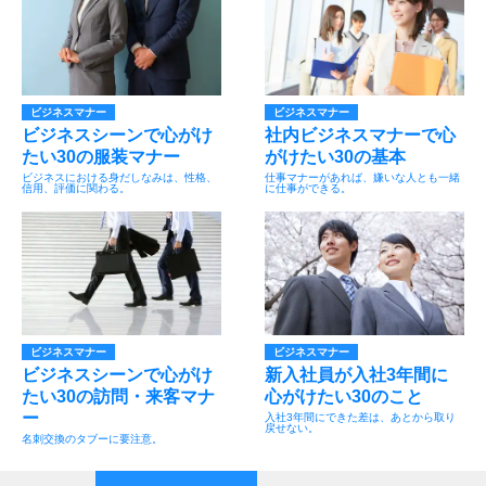
ビジネスマナー
ビジネスマナー
ビジネスシーンで心がけ
社内ビジネスマナーで心
たい30の服装マナー
がけたい30の基本
ビジネスにおける身だしなみは、性格、
仕事マナーがあれば、嫌いな人とも一緒
信用、評価に関わる。
に仕事ができる。
ビジネスマナー
ビジネスマナー
ビジネスシーンで心がけ
新入社員が入社3年間に
たい30の訪問・来客マナ
心がけたい30のこと
ー
入社3年間にできた差は、あとから取り
戻せない。
名刺交換のタブーに要注意。