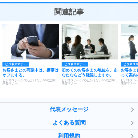
ことが大切。
恋する人が知っておきたい30の大切なこと
関連記事
ビジネスマナー
ビジネスマナー
ビジネス
お客さまとの商談中は、携帯は
初めてのお客さまの地位を、あ
お客さま
オフにする。
なたならどう確認しますか。
って案内
ビジネスシーンで心がけたい30の訪問・
ビジネスシーンで心がけたい30の訪問・
ビジネスシ
来客マナー
来客マナー
来客マナー
代表メッセージ
よくある質問
利用規約