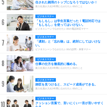
5
任された雑用のトップになろうではないか！
新入社員が入社3年間に心がけたい30のこと
ビジネスマナー
6
「もしもし」は学生言葉だった！電話対応では
「もしもし」を使ってはいけない。
ビジネスシーンで心がけたい30の電話対応マナー
ビジネスマナー
7
「遅刻」と「忘れ物」は、絶対にしてはいけな
い。
ビジネスシーンで心がけたい30の訪問・来客マナー
ビジネスマナー
8
仕事の仕方を徹底的に極める。
新入社員が入社3年間に心がけたい30のこと
ビジネスマナー
9
師匠を見つけると、スピード成長ができる。
新入社員が入社3年間に心がけたい30のこと
ビジネスマナー
10
クッション言葉で、言いにくい一言が言いやすく
なる。