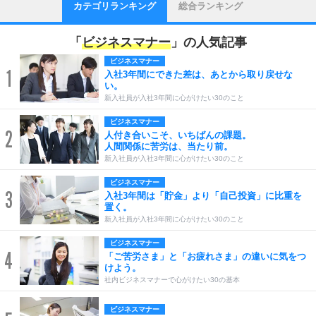
カテゴリランキング
総合ランキング
「
ビジネスマナー
」の人気記事
ビジネスマナー
1
入社3年間にできた差は、あとから取り戻せな
い。
新入社員が入社3年間に心がけたい30のこと
ビジネスマナー
2
人付き合いこそ、いちばんの課題。
人間関係に苦労は、当たり前。
新入社員が入社3年間に心がけたい30のこと
ビジネスマナー
3
入社3年間は「貯金」より「自己投資」に比重を
置く。
新入社員が入社3年間に心がけたい30のこと
ビジネスマナー
4
「ご苦労さま」と「お疲れさま」の違いに気をつ
けよう。
社内ビジネスマナーで心がけたい30の基本
ビジネスマナー