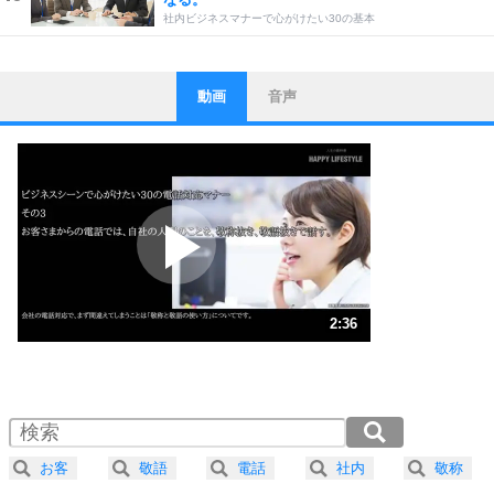
社内ビジネスマナーで心がけたい30の基本
動画
音声
ストレス対策
1
他人と比べない。
いっそのこと、他人を見ない。
いらいらしない人になる30の方法
プラス思考
2
ポジティブになれない原因は、行動しないから。
ポジティブ思考になる30の方法
ストレス対策
3
人生、なんとかなるもの。
2:36
気楽に生きる30の方法
1.0倍速 （612KB 2分36秒）
1.5倍速 （408KB 1分44秒）
自分磨き
4
器の大きい人は、怒りを優しさで表現する。
2.0倍速 （306KB 1分18秒）
器の大きい人になる30の方法
2.5倍速 （245KB 1分2秒）
お客
敬語
電話
社内
敬称
3.0倍速 （205KB 52秒）
プラス思考