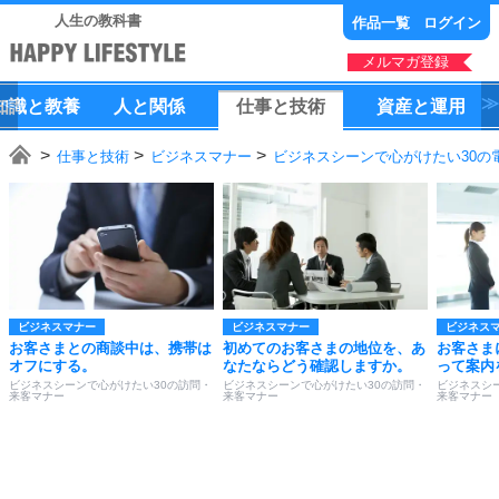
人生の教科書
作品一覧
ログイン
メルマガ登録
知識
と
教養
人
と
関係
仕事
と
技術
資産
と
運用
仕事と技術
ビジネスマナー
ビジネスシーンで心がけたい30の
ビジネスマナー
ビジネスマナー
ビジネス
お客さまとの商談中は、携帯は
初めてのお客さまの地位を、あ
お客さま
オフにする。
なたならどう確認しますか。
って案内
ビジネスシーンで心がけたい30の訪問・
ビジネスシーンで心がけたい30の訪問・
ビジネスシ
来客マナー
来客マナー
来客マナー