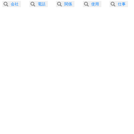
2.5倍速 （180KB 45秒）
会社
電話
関係
使用
仕事
3.0倍速 （150KB 38秒）
プラス思考
5
ネガティブな人は、複雑に考える。
3.5倍速 （129KB 32秒）
ポジティブな人は、シンプルに考える。
4.0倍速 （113KB 28秒）
ポジティブ思考になる30の方法
ストレス対策
6
価値観を捨てると、いらいらも消える。
いらいらしない人になる30の方法
プラス思考
7
気持ちはなくていいから、とにかく癖にしてしま
う。
ポジティブ思考になる30の方法
自分磨き
8
いらない物は、徹底的に捨てる。
気品と美しさを身につける30の方法
勉強法
9
謙虚な人こそ、本当に強い人。
頭の使い方がうまくなる30の方法