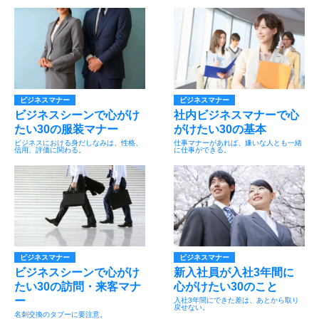
ビジネスマナー
ビジネスマナー
ビジネスシーンで心がけ
社内ビジネスマナーで心
たい30の服装マナー
がけたい30の基本
ビジネスにおける身だしなみは、性格、
仕事マナーがあれば、嫌いな人とも一緒
信用、評価に関わる。
に仕事ができる。
ビジネスマナー
ビジネスマナー
ビジネスシーンで心がけ
新入社員が入社3年間に
たい30の訪問・来客マナ
心がけたい30のこと
ー
入社3年間にできた差は、あとから取り
戻せない。
名刺交換のタブーに要注意。