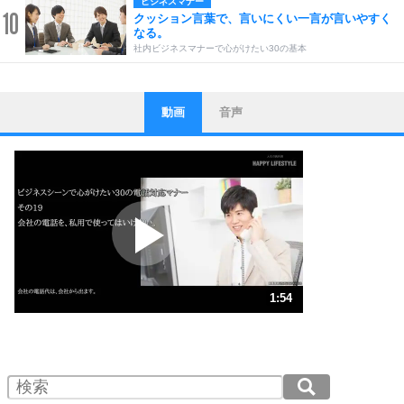
ビジネスマナー
10
クッション言葉で、言いにくい一言が言いやすく
なる。
社内ビジネスマナーで心がけたい30の基本
動画
音声
ストレス対策
1
他人と比べない。
いっそのこと、他人を見ない。
いらいらしない人になる30の方法
プラス思考
2
ポジティブになれない原因は、行動しないから。
ポジティブ思考になる30の方法
ストレス対策
3
人生、なんとかなるもの。
1:54
気楽に生きる30の方法
1.0倍速 （449KB 1分54秒）
1.5倍速 （300KB 1分16秒）
自分磨き
4
器の大きい人は、怒りを優しさで表現する。
2.0倍速 （225KB 57秒）
器の大きい人になる30の方法