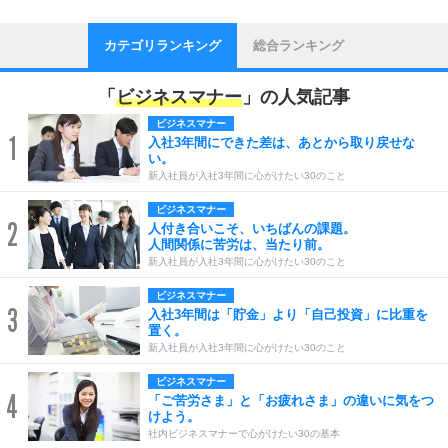
カテゴリランキング
総合ランキング
「
ビジネスマナー
」の人気記事
ビジネスマナー
1
入社3年間にできた差は、あとから取り戻せな
い。
新入社員が入社3年間に心がけたい30のこと
ビジネスマナー
2
人付き合いこそ、いちばんの課題。
人間関係に苦労は、当たり前。
新入社員が入社3年間に心がけたい30のこと
ビジネスマナー
3
入社3年間は「貯金」より「自己投資」に比重を
置く。
新入社員が入社3年間に心がけたい30のこと
ビジネスマナー
4
「ご苦労さま」と「お疲れさま」の違いに気をつ
けよう。
社内ビジネスマナーで心がけたい30の基本