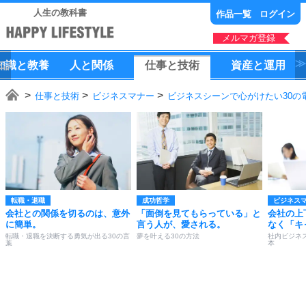
人生の教科書
作品一覧
ログイン
メルマガ登録
知識
と
教養
人
と
関係
仕事
と
技術
資産
と
運用
仕事と技術
ビジネスマナー
ビジネスシーンで心がけたい30の
転職・退職
成功哲学
ビジネス
会社との関係を切るのは、意外
「面倒を見てもらっている」と
会社の上
に簡単。
言う人が、愛される。
なく「キ
転職・退職を決断する勇気が出る30の言
夢を叶える30の方法
社内ビジネ
葉
本