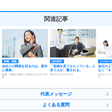
恋愛学
10
人を好きになったら、まず相手を徹底的に信じる
ことが大切。
恋する人が知っておきたい30の大切なこと
関連記事
転職・退職
成功哲学
ビジネス
会社との関係を切るのは、意外
「面倒を見てもらっている」と
会社の上
に簡単。
言う人が、愛される。
なく「キ
転職・退職を決断する勇気が出る30の言
夢を叶える30の方法
社内ビジネ
葉
本
代表メッセージ
よくある質問