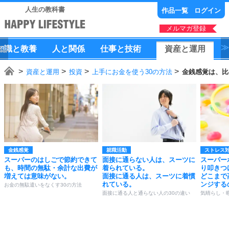
人生の教科書
作品一覧
ログイン
メルマガ登録
知識
と
教養
人
と
関係
仕事
と
技術
資産
と
運用
資産と運用
投資
上手にお金を使う30の方法
金銭感覚は、比
金銭感覚
就職活動
ストレス
スーパーのはしごで節約できて
面接に通らない人は、スーツに
スーパー
も、時間の無駄・余計な出費が
着られている。
り叩きつ
増えては意味がない。
面接に通る人は、スーツに着慣
どこまで
れている。
ンジする
お金の無駄遣いをなくす30の方法
面接に通る人と通らない人の30の違い
気晴らし・暇