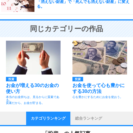
「消えない財産」で「死んでも消えない財産」に変え
る。
同じカテゴリーの作品
投資
投資
お金が増える30のお金の
お金を使って心も豊かに
使い方
する30の方法
本当のお金持ちは、見るからに質素であ
心を豊かにするためにお金を使おう。
る。
質素だから、お金が貯まる。
カテゴリランキング
総合ランキング