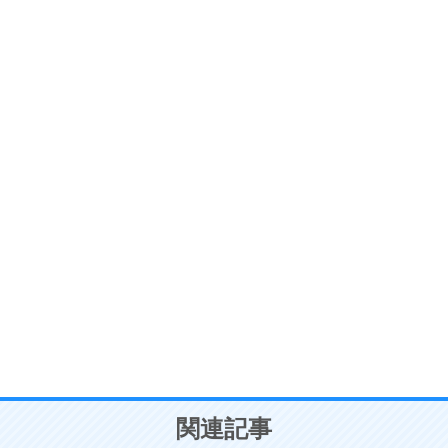
ストレス対策
6
価値観を捨てると、いらいらも消える。
いらいらしない人になる30の方法
プラス思考
7
気持ちはなくていいから、とにかく癖にしてしま
う。
ポジティブ思考になる30の方法
自分磨き
8
いらない物は、徹底的に捨てる。
気品と美しさを身につける30の方法
勉強法
9
謙虚な人こそ、本当に強い人。
頭の使い方がうまくなる30の方法
恋愛学
10
人を好きになったら、まず相手を徹底的に信じる
ことが大切。
恋する人が知っておきたい30の大切なこと
関連記事