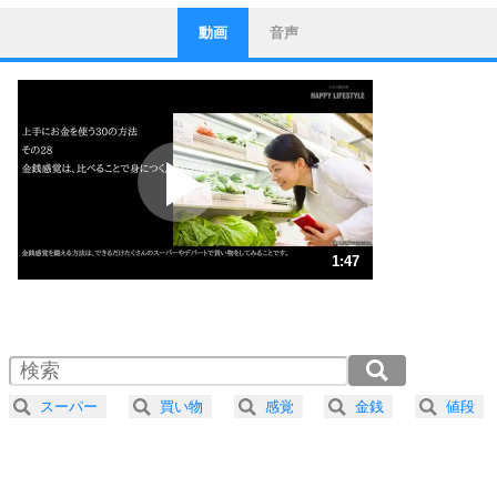
動画
音声
ストレス対策
1
他人と比べない。
いっそのこと、他人を見ない。
いらいらしない人になる30の方法
プラス思考
2
ポジティブになれない原因は、行動しないから。
ポジティブ思考になる30の方法
ストレス対策
3
人生、なんとかなるもの。
1:47
気楽に生きる30の方法
1.0倍速 （422KB 1分47秒）
1.5倍速 （282KB 1分11秒）
自分磨き
4
器の大きい人は、怒りを優しさで表現する。
2.0倍速 （212KB 54秒）
器の大きい人になる30の方法
2.5倍速 （170KB 43秒）
スーパー
買い物
感覚
金銭
値段
3.0倍速 （141KB 36秒）
プラス思考
5
ネガティブな人は、複雑に考える。
3.5倍速 （121KB 30秒）
ポジティブな人は、シンプルに考える。
4.0倍速 （106KB 27秒）
ポジティブ思考になる30の方法