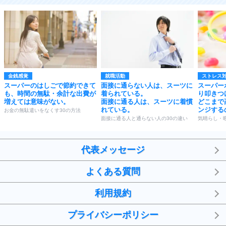
金銭感覚
就職活動
ストレス
スーパーのはしごで節約できて
面接に通らない人は、スーツに
スーパー
も、時間の無駄・余計な出費が
着られている。
り叩きつ
増えては意味がない。
面接に通る人は、スーツに着慣
どこまで
れている。
ンジする
お金の無駄遣いをなくす30の方法
面接に通る人と通らない人の30の違い
気晴らし・暇
代表メッセージ
よくある質問
利用規約
プライバシーポリシー