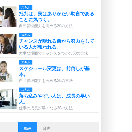
スキル
批判は、実はありがたい助言である
ことに気づく。
自己管理能力を高める30の方法
スキル
チャンスが現れる前から努力をして
いる人が報われる。
大事な場面でチャンスをつかむ30の方法
スキル
スケジュール変更は、前倒しが基
本。
自己管理能力を高める30の方法
スキル
落ち込みやすい人は、成長の早い
人。
仕事の成長が早くなる30の方法
動画
音声
ストレス対策