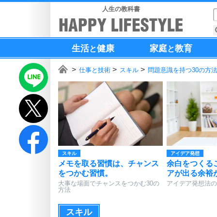
人生の教科書
生活
健康
家庭
教育
と
と
仕事と技術
スキル
問題意識を持つ30の方
スキル
アイデア発想
メモを取る習慣は、チャンス
余白をつくる
をつかむ習慣。
アが出る余裕
大事な場面でチャンスをつかむ30の
アイデア発想法の
方法
スキル