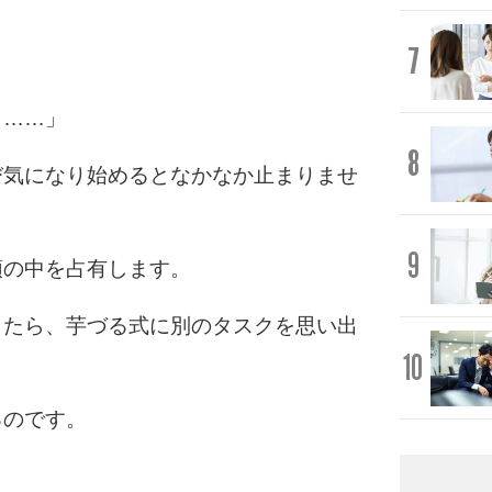
7
」
う……」
8
び気になり始めるとなかなか止まりませ
9
頭の中を占有します。
したら、芋づる式に別のタスクを思い出
10
るのです。