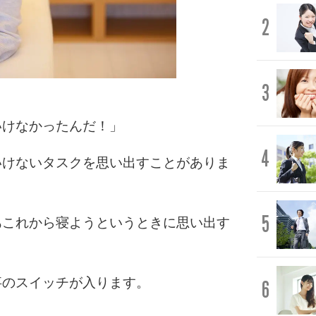
2
3
いけなかったんだ！」
4
いけないタスクを思い出すことがありま
5
あこれから寝ようというときに思い出す
事のスイッチが入ります。
6