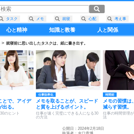
タスク
メモ
就寝
心配
考え事
心
精神
知識
教養
人
関係
と
と
と
法
就寝前に思い出したタスクは、紙に書き出す。
仕事効率化
時間術
ことで、アイデ
メモを取ることが、スピード
メモの習慣は
が出る。
と質を上げるポイント。
減らす習慣。
30のヒント
仕事が速く完璧にできる人になる30
仕事の時間管理が
の方法
法
公開日：2024年2月18日
執筆者：
水口貴博