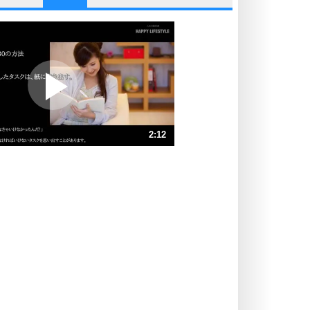
他人と比べない。
いっそのこと、他人を見ない。
いらいらしない人になる30の方法
プラス思考
ポジティブになれない原因は、行動
しないから。
ポジティブ思考になる30の方法
ストレス対策
2:12
人生、なんとかなるもの。
気楽に生きる30の方法
速 （518KB 2分12秒）
速 （346KB 1分28秒）
自分磨き
器の大きい人は、怒りを優しさで表
速 （260KB 1分6秒）
現する。
速 （208KB 53秒）
器の大きい人になる30の方法
速 （173KB 44秒）
プラス思考
速 （149KB 37秒）
ネガティブな人は、複雑に考える。
速 （130KB 33秒）
ポジティブな人は、シンプルに考え
る。
ポジティブ思考になる30の方法