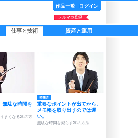
作品一覧
ログイン
メルマガ登録
仕事
技術
資産
運用
と
と
時間術
、無駄な時間を
重要なポイントが出てから、
メモ帳を取り出すのでは遅
い。
うまくなる30の方
無駄な時間を減らす30の方法