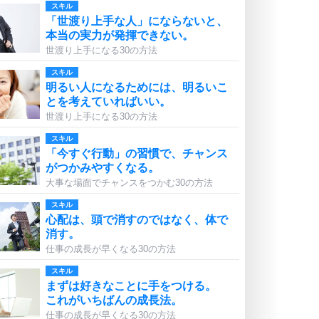
スキル
「世渡り上手な人」にならないと、
本当の実力が発揮できない。
世渡り上手になる30の方法
スキル
明るい人になるためには、明るいこ
とを考えていればいい。
世渡り上手になる30の方法
スキル
「今すぐ行動」の習慣で、チャンス
がつかみやすくなる。
大事な場面でチャンスをつかむ30の方法
スキル
心配は、頭で消すのではなく、体で
消す。
仕事の成長が早くなる30の方法
スキル
まずは好きなことに手をつける。
これがいちばんの成長法。
仕事の成長が早くなる30の方法