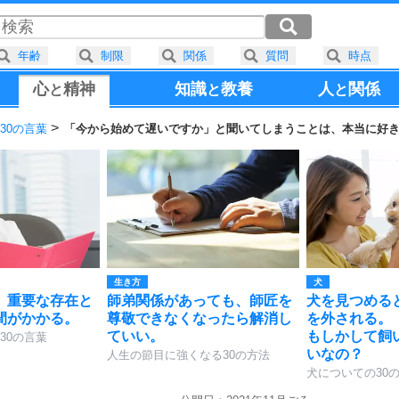
年齢
制限
関係
質問
時点
心
精神
知識
教養
人
関係
と
と
と
30の言葉
「今から始めて遅いですか」と聞いてしまうことは、本当に好
生き方
犬
、重要な存在と
師弟関係があっても、師匠を
犬を見つめる
間がかかる。
尊敬できなくなったら解消し
を外される。
ていい。
もしかして飼
30の言葉
いなの？
人生の節目に強くなる30の方法
犬についての30