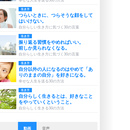
幸せな人生を送る30の方法
生き方
つらいときに、つらそうな顔をして
はいけない。
自分らしい生き方に気づく30の言葉
生き方
振り返る習慣をやめればいい。
前しか見られなくなる。
自分らしい生き方に気づく30の言葉
生き方
自分以外の人になるのはやめて「あ
りのままの自分」を好きになる。
幸せな人生を送る30の方法
生き方
自分らしく生きるとは、好きなこと
をやっていくということ。
自分らしく生きる30の方法
動画
音声
ストレス対策