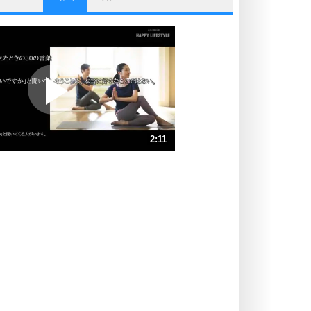
他人と比べない。
いっそのこと、他人を見ない。
いらいらしない人になる30の方法
プラス思考
ポジティブになれない原因は、行動
しないから。
ポジティブ思考になる30の方法
ストレス対策
2:11
人生、なんとかなるもの。
気楽に生きる30の方法
速 （515KB 2分11秒）
速 （344KB 1分27秒）
自分磨き
器の大きい人は、怒りを優しさで表
速 （258KB 1分5秒）
現する。
速 （207KB 52秒）
器の大きい人になる30の方法
速 （172KB 43秒）
プラス思考
速 （148KB 37秒）
ネガティブな人は、複雑に考える。
速 （129KB 32秒）
ポジティブな人は、シンプルに考え
る。
ポジティブ思考になる30の方法