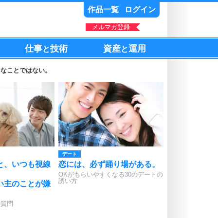
作品一覧
ログイン
メルマガ登録
仕事
技術
資産
運用
と
と
きなことではない。
デート
と、いつも視線
恋には、必ず踊り場がある。
OKがもらいやすくなる30のデートの
誘い方
い主のことが嫌
の質問