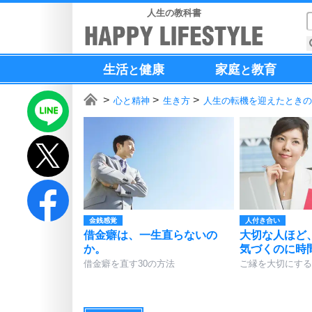
人生の教科書
生活
健康
家庭
教育
と
と
心と精神
生き方
人生の転機を迎えたときの
金銭感覚
人付き合い
借金癖は、一生直らないの
大切な人ほど
か。
気づくのに時
借金癖を直す30の方法
ご縁を大切にする