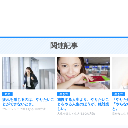
勉強法
9
謙虚な人こそ、本当に強い人。
頭の使い方がうまくなる30の方法
恋愛学
10
人を好きになったら、まず相手を徹底的に信じる
ことが大切。
恋する人が知っておきたい30の大切なこと
関連記事
気力
生き方
生き方
疲れを感じるのは、やりたいこ
我慢する人生より、やりたいこ
「やりた
とができないとき。
とをやる人生のほうが、絶対楽
「やらな
しい。
と。
プレッシャーに強くなる30の方法
人生を楽しく生きる30の方法
幸せな人生