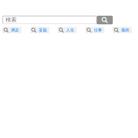
1.0倍速 （584KB 2分29秒）
1.5倍速 （390KB 1分39秒）
自分磨き
4
器の大きい人は、怒りを優しさで表現する。
2.0倍速 （293KB 1分14秒）
器の大きい人になる30の方法
2.5倍速 （234KB 59秒）
満足
妥協
人生
仕事
最終
3.0倍速 （195KB 49秒）
プラス思考
5
ネガティブな人は、複雑に考える。
3.5倍速 （168KB 42秒）
ポジティブな人は、シンプルに考える。
4.0倍速 （147KB 37秒）
ポジティブ思考になる30の方法
ストレス対策
6
価値観を捨てると、いらいらも消える。
いらいらしない人になる30の方法
プラス思考
7
気持ちはなくていいから、とにかく癖にしてしま
う。
ポジティブ思考になる30の方法
自分磨き
8
いらない物は、徹底的に捨てる。
気品と美しさを身につける30の方法