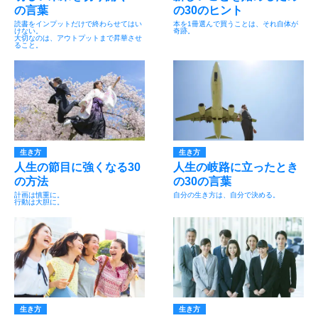
の言葉
の30のヒント
読書をインプットだけで終わらせてはい
本を1冊選んで買うことは、それ自体が
けない。
奇跡。
大切なのは、アウトプットまで昇華させ
ること。
生き方
生き方
人生の節目に強くなる30
人生の岐路に立ったとき
の方法
の30の言葉
計画は慎重に。
自分の生き方は、自分で決める。
行動は大胆に。
生き方
生き方