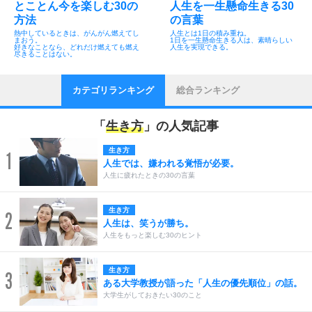
とことん今を楽しむ30の
人生を一生懸命生きる30
方法
の言葉
熱中しているときは、がんがん燃えてし
人生とは1日の積み重ね。
まおう。
1日を一生懸命生きる人は、素晴らしい
好きなことなら、どれだけ燃えても燃え
人生を実現できる。
尽きることはない。
カテゴリランキング
総合ランキング
「
生き方
」の人気記事
生き方
1
人生では、嫌われる覚悟が必要。
人生に疲れたときの30の言葉
生き方
2
人生は、笑うが勝ち。
人生をもっと楽しむ30のヒント
生き方
3
ある大学教授が語った「人生の優先順位」の話。
大学生がしておきたい30のこと