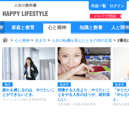
人生の教科書
作品一覧
ログイン
メルマガ登録
康
家庭
と
教育
心
と
精神
知識
と
教養
人
と
関
心と精神
生き方
人生の転機を迎えたときの30の言葉
2番目
気力
生き方
生き方
疲れを感じるのは、やりたいこ
我慢する人生より、やりたいこ
「やりた
とができないとき。
とをやる人生のほうが、絶対楽
「やらな
しい。
と。
プレッシャーに強くなる30の方法
人生を楽しく生きる30の方法
幸せな人生