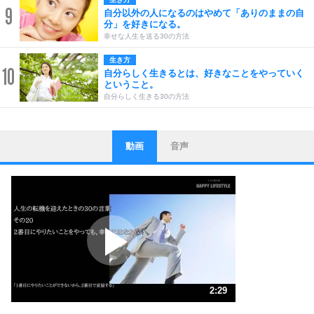
9
自分以外の人になるのはやめて「ありのままの自
分」を好きになる。
幸せな人生を送る30の方法
生き方
10
自分らしく生きるとは、好きなことをやっていく
ということ。
自分らしく生きる30の方法
動画
音声
ストレス対策
1
他人と比べない。
いっそのこと、他人を見ない。
いらいらしない人になる30の方法
プラス思考
2
ポジティブになれない原因は、行動しないから。
ポジティブ思考になる30の方法
ストレス対策
3
人生、なんとかなるもの。
2:29
気楽に生きる30の方法