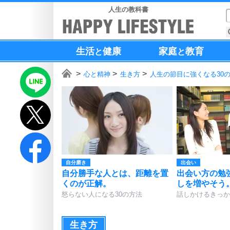
人生の教科書
生活
健康
家庭
教育
と
と
心と精神
生き方
人生の節目に強くなる30
自分磨き
出会い
自分勝手な人とは、距離を置
出会い方の勉
くのが正解。
しを増やそう
怒らない人になる30の方法
話しかけるきっか
生き方