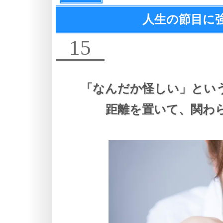
人生の節目に
15
「なんだか怪しい」とい
距離を置いて、
関わ