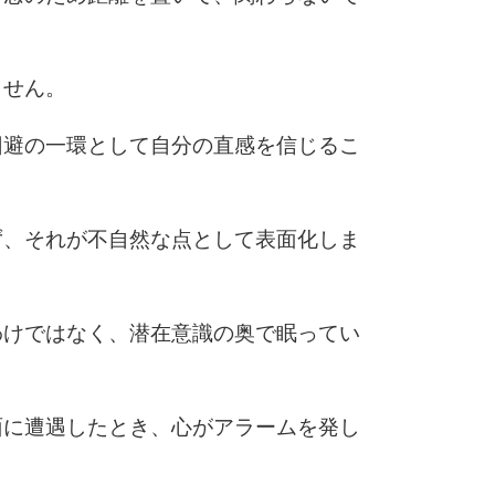
6
ません。
7
回避の一環として自分の直感を信じるこ
8
ず、それが不自然な点として表面化しま
9
わけではなく、潜在意識の奥で眠ってい
面に遭遇したとき、心がアラームを発し
10
。