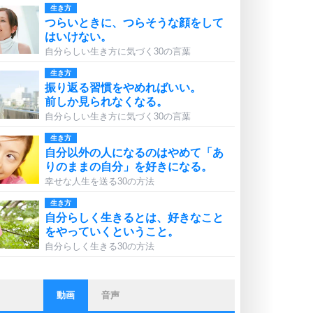
生き方
つらいときに、つらそうな顔をして
はいけない。
自分らしい生き方に気づく30の言葉
生き方
振り返る習慣をやめればいい。
前しか見られなくなる。
自分らしい生き方に気づく30の言葉
生き方
自分以外の人になるのはやめて「あ
りのままの自分」を好きになる。
幸せな人生を送る30の方法
生き方
自分らしく生きるとは、好きなこと
をやっていくということ。
自分らしく生きる30の方法
動画
音声
ストレス対策
他人と比べない。