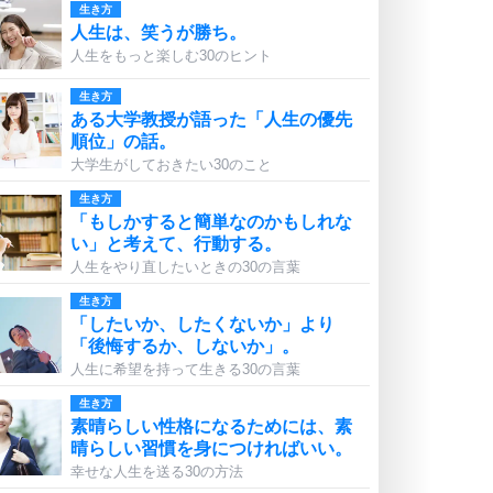
生き方
人生は、笑うが勝ち。
人生をもっと楽しむ30のヒント
生き方
ある大学教授が語った「人生の優先
順位」の話。
大学生がしておきたい30のこと
生き方
「もしかすると簡単なのかもしれな
い」と考えて、行動する。
人生をやり直したいときの30の言葉
生き方
「したいか、したくないか」より
「後悔するか、しないか」。
人生に希望を持って生きる30の言葉
生き方
素晴らしい性格になるためには、素
晴らしい習慣を身につければいい。
幸せな人生を送る30の方法