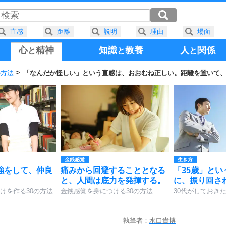
直感
距離
説明
理由
場面
心
精神
知識
教養
人
関係
と
と
と
の方法
「なんだか怪しい」という直感は、おおむね正しい。距離を置いて
金銭感覚
生き方
強をして、仲良
痛みから回避することとなる
「35歳」と
。
と、人間は底力を発揮する。
に、振り回さ
けを作る30の方法
金銭感覚を身につける30の方法
30代がしておきた
執筆者：
水口貴博