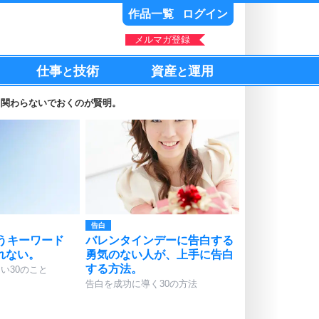
作品一覧
ログイン
メルマガ登録
仕事
技術
資産
運用
と
と
、関わらないでおくのが賢明。
告白
いうキーワード
バレンタインデーに告白する
れない。
勇気のない人が、上手に告白
する方法。
い30のこと
告白を成功に導く30の方法