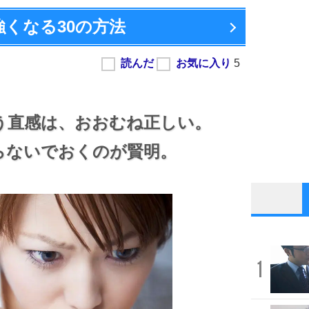
強くなる
30の方法
う直感は、
おおむね正しい。
らないでおくのが賢明。
1