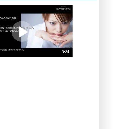
いっそのこと、他人を見ない。
いらいらしない人になる30の方法
プラス思考
ポジティブになれない原因は、行動
しないから。
ポジティブ思考になる30の方法
ストレス対策
3:24
人生、なんとかなるもの。
気楽に生きる30の方法
速 （801KB 3分24秒）
速 （534KB 2分16秒）
自分磨き
器の大きい人は、怒りを優しさで表
速 （401KB 1分42秒）
現する。
速 （321KB 1分21秒）
器の大きい人になる30の方法
速 （268KB 1分8秒）
プラス思考
速 （229KB 58秒）
ネガティブな人は、複雑に考える。
速 （201KB 51秒）
ポジティブな人は、シンプルに考え
る。
ポジティブ思考になる30の方法