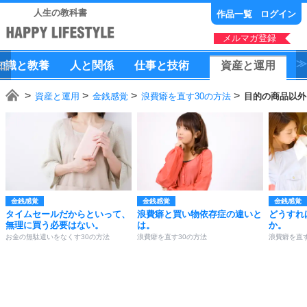
人生の教科書
作品一覧
ログイン
メルマガ登録
知識
と
教養
人
と
関係
仕事
と
技術
資産
と
運用
資産と運用
金銭感覚
浪費癖を直す30の方法
目的の商品以外
金銭感覚
金銭感覚
金銭感覚
タイムセールだからといって、
浪費癖と買い物依存症の違いと
どうすれ
無理に買う必要はない。
は。
か。
お金の無駄遣いをなくす30の方法
浪費癖を直す30の方法
浪費癖を直す