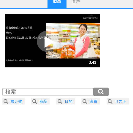
動画
音声
ストレス対策
1
他人と比べない。
いっそのこと、他人を見ない。
いらいらしない人になる30の方法
プラス思考
2
ポジティブになれない原因は、行動しないから。
ポジティブ思考になる30の方法
ストレス対策
3
人生、なんとかなるもの。
3:41
気楽に生きる30の方法
1.0倍速 （866KB 3分41秒）
1.5倍速 （578KB 2分27秒）
自分磨き
4
器の大きい人は、怒りを優しさで表現する。
2.0倍速 （434KB 1分50秒）
器の大きい人になる30の方法
2.5倍速 （347KB 1分28秒）
買い物
商品
目的
浪費
リスト
3.0倍速 （289KB 1分13秒）
プラス思考
5
ネガティブな人は、複雑に考える。
3.5倍速 （248KB 1分3秒）
ポジティブな人は、シンプルに考える。
4.0倍速 （217KB 55秒）
ポジティブ思考になる30の方法
ストレス対策