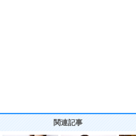
6
価値観を捨てると、いらいらも消える。
いらいらしない人になる30の方法
プラス思考
7
気持ちはなくていいから、とにかく癖にしてしま
う。
ポジティブ思考になる30の方法
自分磨き
8
いらない物は、徹底的に捨てる。
気品と美しさを身につける30の方法
勉強法
9
謙虚な人こそ、本当に強い人。
頭の使い方がうまくなる30の方法
恋愛学
10
人を好きになったら、まず相手を徹底的に信じる
ことが大切。
恋する人が知っておきたい30の大切なこと
関連記事