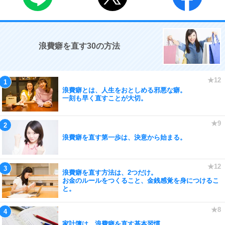
浪費癖を直す30の方法
浪費癖とは、人生をおとしめる邪悪な癖。
一刻も早く直すことが大切。
浪費癖を直す第一歩は、決意から始まる。
浪費癖を直す方法は、2つだけ。
お金のルールをつくること、金銭感覚を身につけるこ
と。
家計簿は、浪費癖を直す基本習慣。