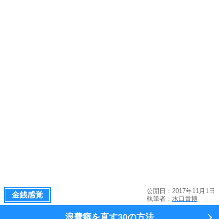
公開日：2017年11月1日
金銭感覚
執筆者：
水口貴博
浪費癖を直す
30の方法