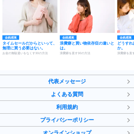
金銭感覚
金銭感覚
金銭感覚
タイムセールだからといって、
浪費癖と買い物依存症の違いと
どうすれ
無理に買う必要はない。
は。
か。
お金の無駄遣いをなくす30の方法
浪費癖を直す30の方法
浪費癖を直す
代表メッセージ
よくある質問
利用規約
プライバシーポリシー
オンラインショップ