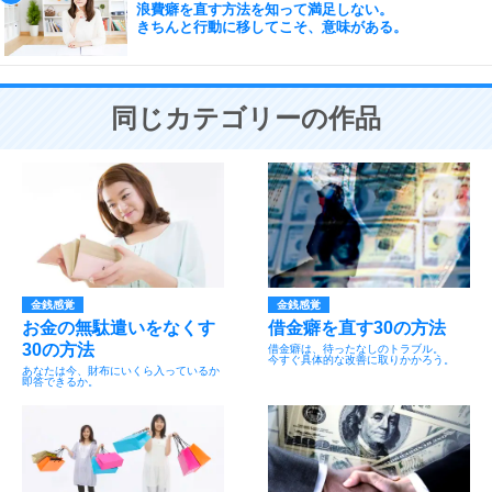
浪費癖を直す方法を知って満足しない。
きちんと行動に移してこそ、意味がある。
同じカテゴリーの作品
金銭感覚
金銭感覚
お金の無駄遣いをなくす
借金癖を直す30の方法
30の方法
借金癖は、待ったなしのトラブル。
今すぐ具体的な改善に取りかかろう。
あなたは今、財布にいくら入っているか
即答できるか。