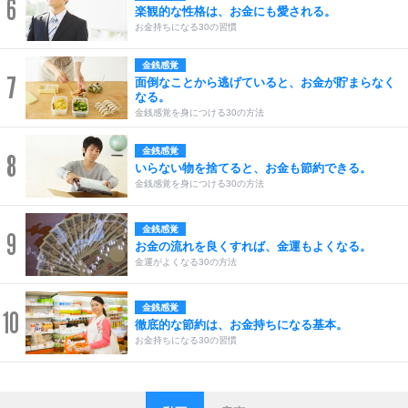
6
楽観的な性格は、お金にも愛される。
お金持ちになる30の習慣
金銭感覚
7
面倒なことから逃げていると、お金が貯まらなく
なる。
金銭感覚を身につける30の方法
金銭感覚
8
いらない物を捨てると、お金も節約できる。
金銭感覚を身につける30の方法
金銭感覚
9
お金の流れを良くすれば、金運もよくなる。
金運がよくなる30の方法
金銭感覚
10
徹底的な節約は、お金持ちになる基本。
お金持ちになる30の習慣