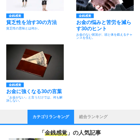
金銭感覚
金銭感覚
貧乏性を治す30の方法
お金の悩みと苦労を減ら
す30のヒント
貧乏性の意味とは何か。
お金のない状況が、頭と体を鍛えるチャ
ンスを生む。
金銭感覚
お金に強くなる30の言葉
「お金がない」と言うだけでは、何も解
決しない。
カテゴリランキング
総合ランキング
「
金銭感覚
」の人気記事