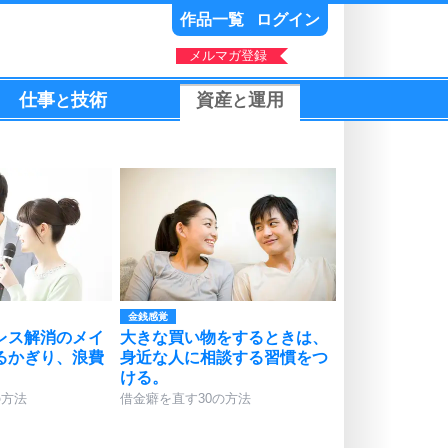
作品一覧
ログイン
メルマガ登録
仕事
技術
資産
運用
と
と
金銭感覚
レス解消のメイ
大きな買い物をするときは、
るかぎり、浪費
身近な人に相談する習慣をつ
。
ける。
の方法
借金癖を直す30の方法