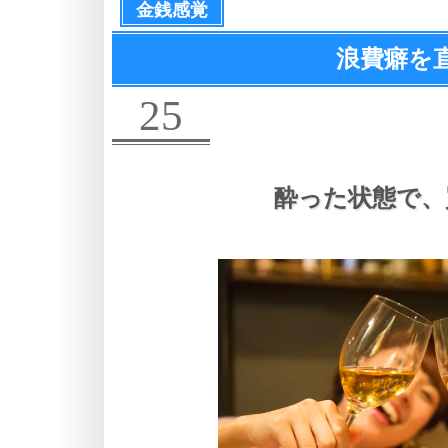
金銭感覚
浪費癖を
25
酔った状態で、