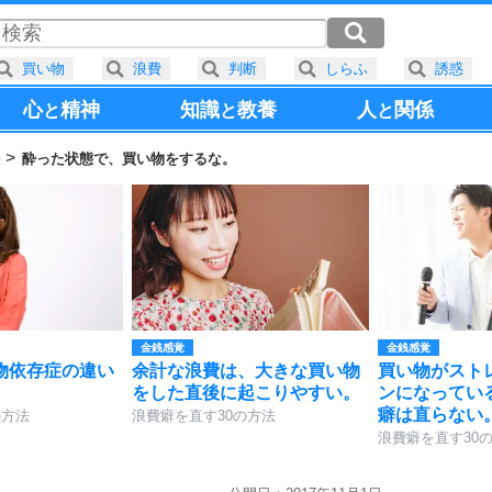
買い物
浪費
判断
しらふ
誘惑
心
精神
知識
教養
人
関係
と
と
と
法
酔った状態で、買い物をするな。
金銭感覚
金銭感覚
物依存症の違い
余計な浪費は、大きな買い物
買い物がスト
をした直後に起こりやすい。
ンになってい
癖は直らない
の方法
浪費癖を直す30の方法
浪費癖を直す30