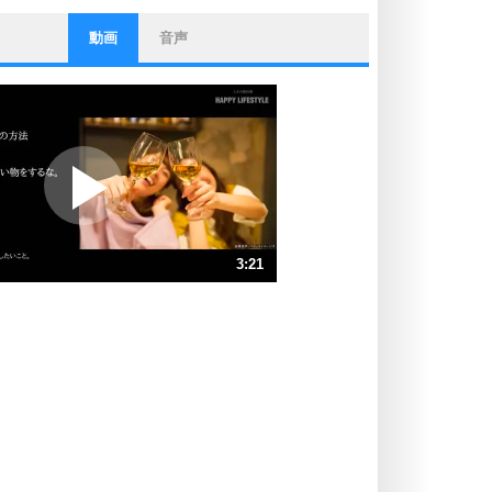
動画
音声
ストレス対策
他人と比べない。
いっそのこと、他人を見ない。
いらいらしない人になる30の方法
プラス思考
ポジティブになれない原因は、行動
しないから。
ポジティブ思考になる30の方法
ストレス対策
3:21
人生、なんとかなるもの。
気楽に生きる30の方法
速 （789KB 3分21秒）
速 （526KB 2分14秒）
自分磨き
器の大きい人は、怒りを優しさで表
速 （395KB 1分40秒）
現する。
速 （316KB 1分20秒）
器の大きい人になる30の方法
速 （264KB 1分7秒）
プラス思考
速 （226KB 57秒）
ネガティブな人は、複雑に考える。
速 （198KB 50秒）
ポジティブな人は、シンプルに考え