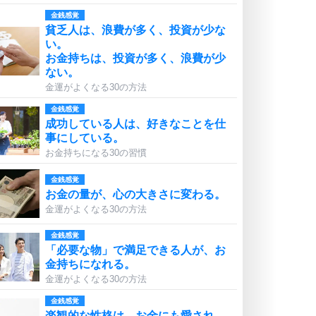
金銭感覚
貧乏人は、浪費が多く、投資が少な
い。
お金持ちは、投資が多く、浪費が少
ない。
金運がよくなる30の方法
金銭感覚
成功している人は、好きなことを仕
事にしている。
お金持ちになる30の習慣
金銭感覚
お金の量が、心の大きさに変わる。
金運がよくなる30の方法
金銭感覚
「必要な物」で満足できる人が、お
金持ちになれる。
金運がよくなる30の方法
金銭感覚
楽観的な性格は、お金にも愛され