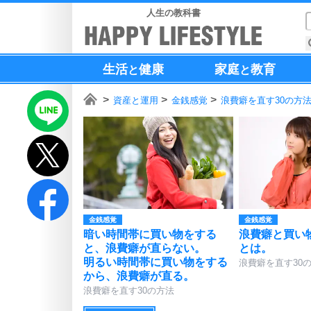
人生の教科書
生活
健康
家庭
教育
と
と
資産と運用
金銭感覚
浪費癖を直す30の方
金銭感覚
金銭感覚
暗い時間帯に買い物をする
浪費癖と買い
と、浪費癖が直らない。
とは。
明るい時間帯に買い物をする
浪費癖を直す30
から、浪費癖が直る。
浪費癖を直す30の方法