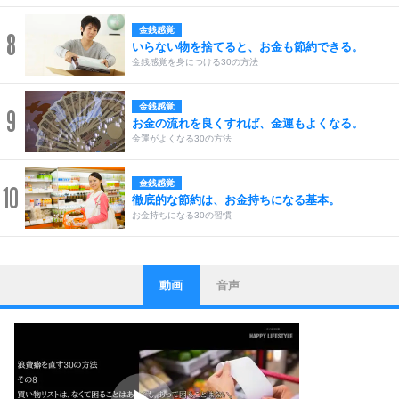
金銭感覚
8
いらない物を捨てると、お金も節約できる。
金銭感覚を身につける30の方法
金銭感覚
9
お金の流れを良くすれば、金運もよくなる。
金運がよくなる30の方法
金銭感覚
10
徹底的な節約は、お金持ちになる基本。
お金持ちになる30の習慣
動画
音声
ストレス対策
1
他人と比べない。
いっそのこと、他人を見ない。
いらいらしない人になる30の方法
プラス思考
2
ポジティブになれない原因は、行動しないから。