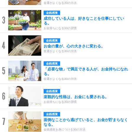
金運がよくなる30の方法
金銭感覚
3
成功している人は、好きなことを仕事にしてい
る。
お金持ちになる30の習慣
金銭感覚
4
お金の量が、心の大きさに変わる。
金運がよくなる30の方法
金銭感覚
5
「必要な物」で満足できる人が、お金持ちになれ
る。
金運がよくなる30の方法
金銭感覚
6
楽観的な性格は、お金にも愛される。
お金持ちになる30の習慣
金銭感覚
7
面倒なことから逃げていると、お金が貯まらなく
なる。
金銭感覚を身につける30の方法