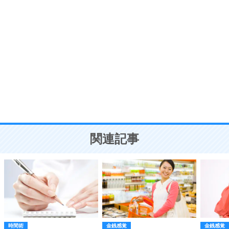
自分磨き
8
いらない物は、徹底的に捨てる。
気品と美しさを身につける30の方法
勉強法
9
謙虚な人こそ、本当に強い人。
頭の使い方がうまくなる30の方法
恋愛学
10
人を好きになったら、まず相手を徹底的に信じる
ことが大切。
恋する人が知っておきたい30の大切なこと
関連記事
時間術
金銭感覚
金銭感覚