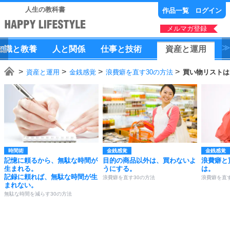
人生の教科書
作品一覧
ログイン
メルマガ登録
知識
と
教養
人
と
関係
仕事
と
技術
資産
と
運用
資産と運用
金銭感覚
浪費癖を直す30の方法
買い物リストは
時間術
金銭感覚
金銭感覚
記憶に頼るから、無駄な時間が
目的の商品以外は、買わないよ
浪費癖と
生まれる。
うにする。
は。
記録に頼れば、無駄な時間が生
浪費癖を直す30の方法
浪費癖を直す
まれない。
無駄な時間を減らす30の方法