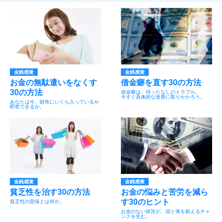
金銭感覚
金銭感覚
お金の無駄遣いをなくす
借金癖を直す30の方法
30の方法
借金癖は、待ったなしのトラブル。
今すぐ具体的な改善に取りかかろう。
あなたは今、財布にいくら入っているか
即答できるか。
金銭感覚
金銭感覚
貧乏性を治す30の方法
お金の悩みと苦労を減ら
す30のヒント
貧乏性の意味とは何か。
お金のない状況が、頭と体を鍛えるチャ
ンスを生む。