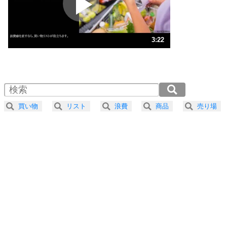
ポジティブ思考になる30の方法
ストレス対策
3
人生、なんとかなるもの。
3:22
気楽に生きる30の方法
1.0倍速 （790KB 3分22秒）
1.5倍速 （527KB 2分14秒）
自分磨き
4
器の大きい人は、怒りを優しさで表現する。
2.0倍速 （396KB 1分41秒）
器の大きい人になる30の方法
2.5倍速 （317KB 1分20秒）
買い物
リスト
浪費
商品
売り場
3.0倍速 （264KB 1分7秒）
プラス思考
5
ネガティブな人は、複雑に考える。
3.5倍速 （226KB 57秒）
ポジティブな人は、シンプルに考える。
4.0倍速 （198KB 50秒）
ポジティブ思考になる30の方法
ストレス対策
6
価値観を捨てると、いらいらも消える。
いらいらしない人になる30の方法
プラス思考
7
気持ちはなくていいから、とにかく癖にしてしま
う。
ポジティブ思考になる30の方法