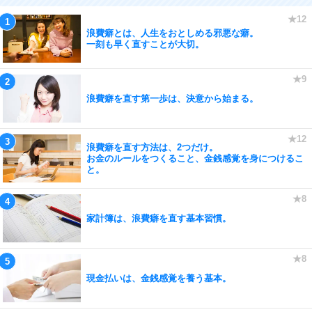
浪費癖とは、人生をおとしめる邪悪な癖。
一刻も早く直すことが大切。
浪費癖を直す第一歩は、決意から始まる。
浪費癖を直す方法は、2つだけ。
お金のルールをつくること、金銭感覚を身につけるこ
と。
家計簿は、浪費癖を直す基本習慣。
現金払いは、金銭感覚を養う基本。