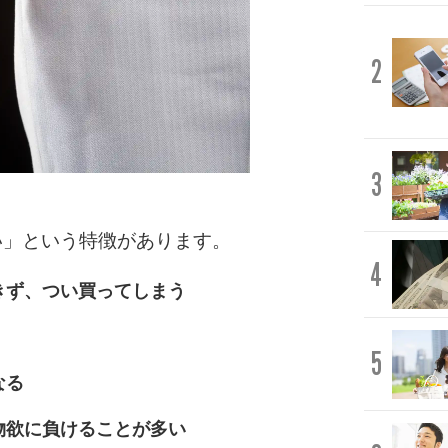
2
3
い」という特徴があります。
4
きず、つい買ってしまう
5
なる
物欲に負けることが多い