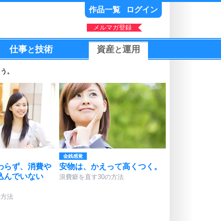
作品一覧
ログイン
メルマガ登録
仕事
技術
資産
運用
と
と
こう。
金銭感覚
わらず、消費や
安物は、かえって高くつく。
込んでいない
浪費癖を直す30の方法
の方法