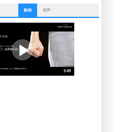
動画
音声
ストレス対策
他人と比べない。
いっそのこと、他人を見ない。
いらいらしない人になる30の方法
プラス思考
ポジティブになれない原因は、行動
しないから。
ポジティブ思考になる30の方法
ストレス対策
3:49
人生、なんとかなるもの。
気楽に生きる30の方法
速 （897KB 3分49秒）
速 （599KB 2分33秒）
自分磨き
器の大きい人は、怒りを優しさで表
速 （449KB 1分54秒）
現する。
速 （359KB 1分31秒）
器の大きい人になる30の方法
速 （300KB 1分16秒）
プラス思考
速 （257KB 1分5秒）
ネガティブな人は、複雑に考える。
速 （225KB 57秒）
ポジティブな人は、シンプルに考え