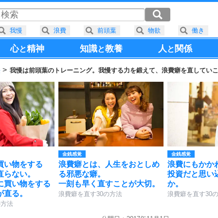
我慢
浪費
前頭葉
物欲
働き
心
精神
知識
教養
人
関係
と
と
と
法
我慢は前頭葉のトレーニング。我慢する力を鍛えて、浪費癖を直してい
金銭感覚
金銭感覚
買い物をする
浪費癖とは、人生をおとしめ
浪費にもかか
直らない。
る邪悪な癖。
投資だと思い
に買い物をする
一刻も早く直すことが大切。
か。
が直る。
浪費癖を直す30の方法
浪費癖を直す30
の方法