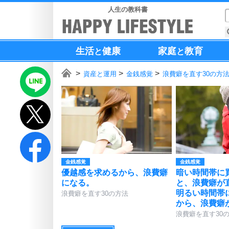
人生の教科書
生活
健康
家庭
教育
と
と
資産と運用
金銭感覚
浪費癖を直す30の方
金銭感覚
金銭感覚
優越感を求めるから、浪費癖
暗い時間帯に
になる。
と、浪費癖が
明るい時間帯
浪費癖を直す30の方法
から、浪費癖
浪費癖を直す30