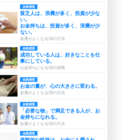
金銭感覚
貧乏人は、浪費が多く、投資が少な
い。
お金持ちは、投資が多く、浪費が少
ない。
金運がよくなる30の方法
金銭感覚
成功している人は、好きなことを仕
事にしている。
お金持ちになる30の習慣
金銭感覚
お金の量が、心の大きさに変わる。
金運がよくなる30の方法
金銭感覚
「必要な物」で満足できる人が、お
金持ちになれる。
金運がよくなる30の方法
金銭感覚
楽観的な性格は、お金にも愛され