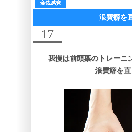
金銭感覚
浪費癖を
17
我慢は前頭葉のトレーニ
浪費癖を直