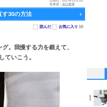
公開日：2017年11月1日
執筆者：
水口貴博
直す
30の方法
ング。
我慢する力を鍛えて、
していこう。
1