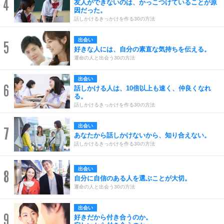
4
友人ができないのは、かっこつけていることが原
因だった。
話しかけるきっかけを作る30の方法
出会い
5
好きな人には、自分の素直な気持ちを伝える。
運命の人と出会う30の方法
出会い
6
話しかける人は、10倍以上も速く、仲良くなれ
る。
話しかけるきっかけを作る30の方法
出会い
7
あなたから話しかけないから、知り合えない。
話しかけるきっかけを作る30の方法
出会い
8
自分に自信のある人を選ぶことが大切。
運命の人と出会う30の方法
出会い
9
好きだから付き合うのか。