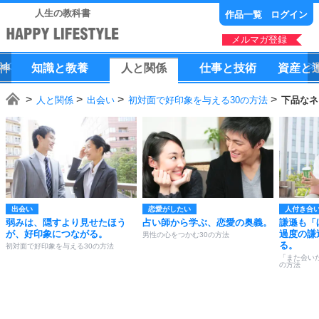
人生の教科書
作品一覧
ログイン
メルマガ登録
神
知識
と
教養
人
と
関係
仕事
と
技術
資産
と
人と関係
出会い
初対面で好印象を与える30の方法
下品なネ
出会い
恋愛がしたい
人付き合
弱みは、隠すより見せたほう
占い師から学ぶ、恋愛の奥義。
謙遜も「
が、好印象につながる。
過度の謙
男性の心をつかむ30の方法
る。
初対面で好印象を与える30の方法
「また会い
の方法