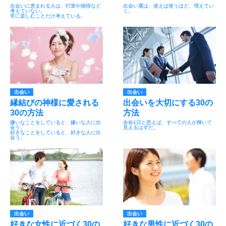
出会いに恵まれる人は、打算や損得など
出会い運は、使えば使うほど、増えてい
考えていない。
く。
常に楽しむことだけ考えている。
出会い
出会い
縁結びの神様に愛される
出会いを大切にする30の
30の方法
方法
嫌いなことをしていると、嫌いな人に出
余命1日と思えば、すべての人が輝いて
会う。
見えるはずだ。
好きなことをしていると、好きな人に出
会う。
出会い
出会い
好きな女性に近づく30の
好きな男性に近づく30の