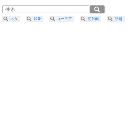
1.5倍速 （629KB 2分40秒）
4
器の大きい人は、怒りを優しさで表現する。
2.0倍速 （472KB 2分0秒）
器の大きい人になる30の方法
2.5倍速 （378KB 1分36秒）
ネタ
印象
ユーモア
初対面
話題
3.0倍速 （315KB 1分20秒）
プラス思考
5
ネガティブな人は、複雑に考える。
3.5倍速 （270KB 1分8秒）
ポジティブな人は、シンプルに考える。
4.0倍速 （237KB 1分0秒）
ポジティブ思考になる30の方法
ストレス対策
6
価値観を捨てると、いらいらも消える。
いらいらしない人になる30の方法
プラス思考
7
気持ちはなくていいから、とにかく癖にしてしま
う。
ポジティブ思考になる30の方法
自分磨き
8
いらない物は、徹底的に捨てる。
気品と美しさを身につける30の方法
勉強法
9