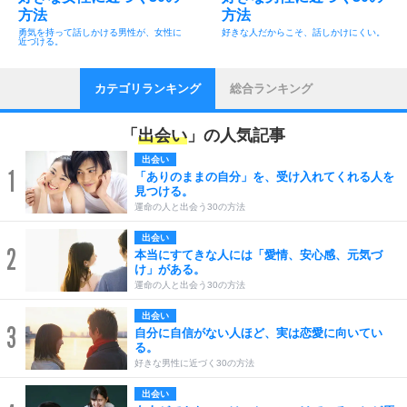
方法
方法
勇気を持って話しかける男性が、女性に
好きな人だからこそ、話しかけにくい。
近づける。
カテゴリランキング
総合ランキング
「
出会い
」の人気記事
出会い
1
「ありのままの自分」を、受け入れてくれる人を
見つける。
運命の人と出会う30の方法
出会い
2
本当にすてきな人には「愛情、安心感、元気づ
け」がある。
運命の人と出会う30の方法
出会い
3
自分に自信がない人ほど、実は恋愛に向いてい
る。
好きな男性に近づく30の方法
出会い