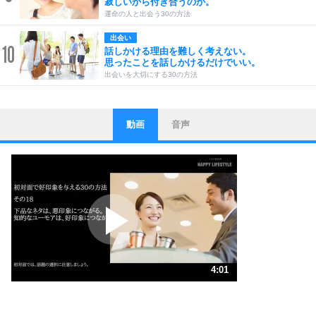
寂しいから付き合うのか。
運命の人と出会う30の方法
出会い
10
話しかける理由を難しく考えない。
思ったことを話しかけるだけでいい。
出会いを大切にする30の方法
動画
音声
ストレス対策
1
他人と比べない。
いっそのこと、他人を見ない。
いらいらしない人になる30の方法
プラス思考
2
ポジティブになれない原因は、行動しないから。
ポジティブ思考になる30の方法
ストレス対策
3
人生、なんとかなるもの。
4:01
気楽に生きる30の方法
1.0倍速 （944KB 4分1秒）
自分磨き