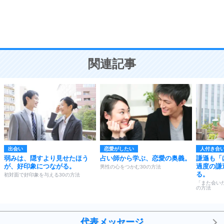
謙虚な人こそ、本当に強い人。
頭の使い方がうまくなる30の方法
恋愛学
10
人を好きになったら、まず相手を徹底的に信じる
ことが大切。
恋する人が知っておきたい30の大切なこと
関連記事
出会い
恋愛がしたい
人付き合
弱みは、隠すより見せたほう
占い師から学ぶ、恋愛の奥義。
謙遜も「
が、好印象につながる。
過度の謙
男性の心をつかむ30の方法
る。
初対面で好印象を与える30の方法
「また会い
の方法
代表メッセージ